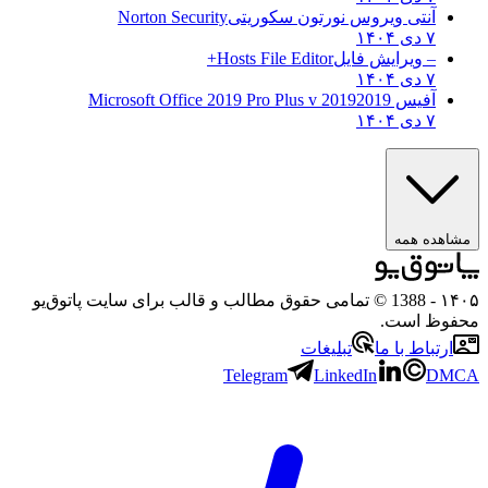
آنتی ویروس نورتون سکوریتی
Norton Security
۷ دی ۱۴۰۴
– ویرایش فایل
Hosts File Editor+
۷ دی ۱۴۰۴
آفیس 2019
2019 Microsoft Office 2019 Pro Plus v
۷ دی ۱۴۰۴
ه همه
- 1388 © تمامی حقوق مطالب و قالب برای سایت پاتوق‌یو
 است.
باط با ما
تبلیغات
Telegram
LinkedIn