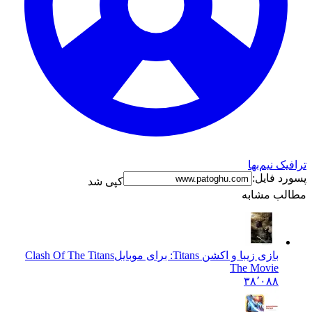
نیم‌بها
فایل:
کپی شد
 مشابه
بازی زیبا و اکشن Titans: برای موبایل
Clash Of The Titans
The Movie
۳۸٬۰۸۸