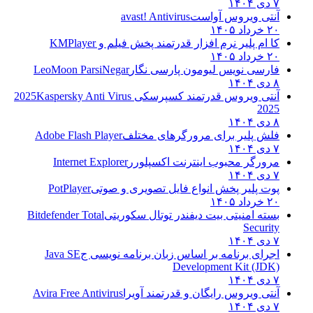
۷ دی ۱۴۰۴
آنتی ویروس آواست
avast! Antivirus
۲۰ خرداد ۱۴۰۵
کا ام پلیر نرم افزار قدرتمند پخش فیلم و
KMPlayer
۲۰ خرداد ۱۴۰۵
فارسی نویس لیومون پارسی نگار
LeoMoon ParsiNegar
۸ دی ۱۴۰۴
آنتی ویروس قدرتمند کسپرسکی 2025
Kaspersky Anti Virus
2025
۸ دی ۱۴۰۴
فلش پلیر برای مرورگرهای مختلف
Adobe Flash Player
۷ دی ۱۴۰۴
مرورگر محبوب اینترنت اکسپلورر
Internet Explorer
۷ دی ۱۴۰۴
پوت پلیر پخش انواع فایل تصویری و صوتی
PotPlayer
۲۰ خرداد ۱۴۰۵
بسته امنیتی بیت دیفندر توتال سکوریتی
Bitdefender Total
Security
۷ دی ۱۴۰۴
اجرای برنامه بر اساس زبان برنامه نویسی ج
Java SE
Development Kit (JDK)
۷ دی ۱۴۰۴
آنتی ویروس رایگان و قدرتمند آویرا
Avira Free Antivirus
۷ دی ۱۴۰۴