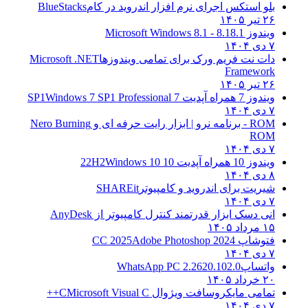
بلو استکس اجرای نرم افزار اندروید در کام
BlueStacks
۲۶ تیر ۱۴۰۵
ویندوز 8.1
8.1 - Microsoft Windows 8.1
۷ دی ۱۴۰۴
دات نت فریم ورک برای تمامی ویندوزها
Microsoft .NET
Framework
۲۶ تیر ۱۴۰۵
ویندوز 7 همراه آپدیت 7 SP1
Windows 7 SP1 Professional
۷ دی ۱۴۰۴
ROM - برنامه نرو | ابزار رایت حرفه ای و
Nero Burning
ROM
۷ دی ۱۴۰۴
ویندوز 10 همراه آپدیت 10 22H2
Windows 10
۸ دی ۱۴۰۴
شیریت برای اندروید و کامپیوتر
SHAREit
۷ دی ۱۴۰۴
انی دسک ابزار قدرتمند کنترل کامپیوتر از
AnyDesk
۱۵ مرداد ۱۴۰۵
فتوشاپ CC 2025
Adobe Photoshop 2024
۷ دی ۱۴۰۴
واتساپ
WhatsApp PC 2.2620.102.0
۲۰ خرداد ۱۴۰۵
تمامی مایکروسافت ویژوال C
Microsoft Visual C++
۷ دی ۱۴۰۴