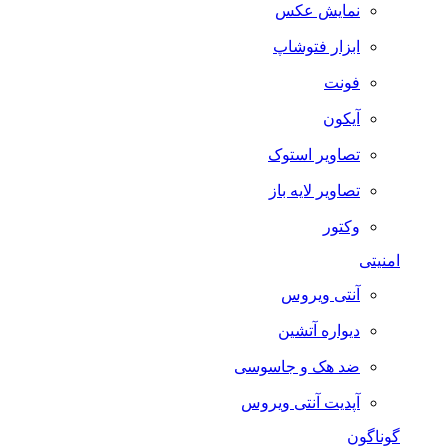
نمایش عکس
ابزار فتوشاپ
فونت
آیکون
تصاویر استوک
تصاویر لایه باز
وکتور
امنیتی
آنتی ویروس
دیواره آتشین
ضد هک و جاسوسی
آپدیت آنتی ویروس
گوناگون