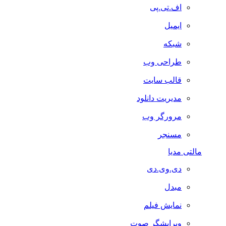
اف.تی.پی
ایمیل
شبکه
طراحی وب
قالب سایت
مدیریت دانلود
مرورگر وب
مسنجر
مالتی مدیا
دی.وی.دی
مبدل
نمایش فیلم
ویرایشگر صوت