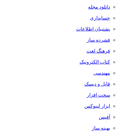
دانلود مجله
حسابداری
پشتیبان اطلاعات
فشرده ساز
فرهنگ لغت
کتاب الکترونیک
مهندسی
فایل و دیسک
سخت افزار
ابزار لینوکس
آفیس
بهینه ساز