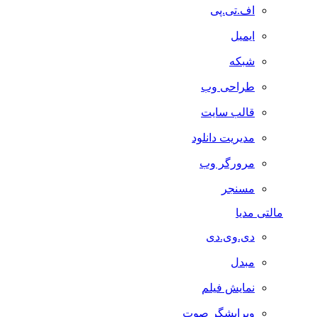
اف.تی.پی
ایمیل
شبکه
طراحی وب
قالب سایت
مدیریت دانلود
مرورگر وب
مسنجر
مالتی مدیا
دی.وی.دی
مبدل
نمایش فیلم
ویرایشگر صوت