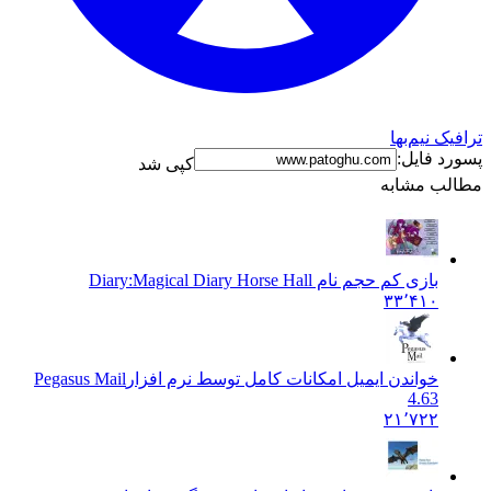
نیم‌بها
فایل:
کپی شد
 مشابه
بازی کم حجم نام Diary:
Magical Diary Horse Hall
۳۳٬۴۱۰
خواندن ایمیل امکانات کامل توسط نرم افزار
Pegasus Mail
4.63
۲۱٬۷۲۲