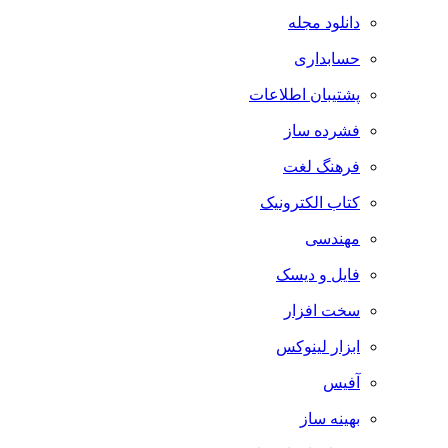
دانلود مجله
حسابداری
پشتیبان اطلاعات
فشرده ساز
فرهنگ لغت
کتاب الکترونیک
مهندسی
فایل و دیسک
سخت افزار
ابزار لینوکس
آفیس
بهینه ساز