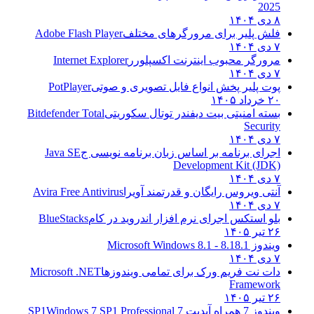
2025
۸ دی ۱۴۰۴
فلش پلیر برای مرورگرهای مختلف
Adobe Flash Player
۷ دی ۱۴۰۴
مرورگر محبوب اینترنت اکسپلورر
Internet Explorer
۷ دی ۱۴۰۴
پوت پلیر پخش انواع فایل تصویری و صوتی
PotPlayer
۲۰ خرداد ۱۴۰۵
بسته امنیتی بیت دیفندر توتال سکوریتی
Bitdefender Total
Security
۷ دی ۱۴۰۴
اجرای برنامه بر اساس زبان برنامه نویسی ج
Java SE
Development Kit (JDK)
۷ دی ۱۴۰۴
آنتی ویروس رایگان و قدرتمند آویرا
Avira Free Antivirus
۷ دی ۱۴۰۴
بلو استکس اجرای نرم افزار اندروید در کام
BlueStacks
۲۶ تیر ۱۴۰۵
ویندوز 8.1
8.1 - Microsoft Windows 8.1
۷ دی ۱۴۰۴
دات نت فریم ورک برای تمامی ویندوزها
Microsoft .NET
Framework
۲۶ تیر ۱۴۰۵
ویندوز 7 همراه آپدیت 7 SP1
Windows 7 SP1 Professional