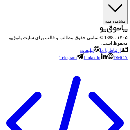
ه همه
- 1388 © تمامی حقوق مطالب و قالب برای سایت پاتوق‌یو
 است.
باط با ما
تبلیغات
Telegram
LinkedIn