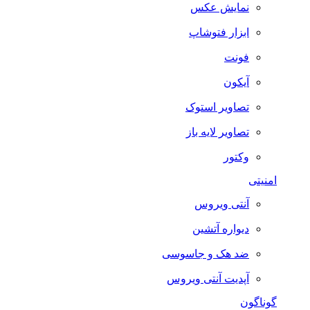
نمایش عکس
ابزار فتوشاپ
فونت
آیکون
تصاویر استوک
تصاویر لایه باز
وکتور
امنیتی
آنتی ویروس
دیواره آتشین
ضد هک و جاسوسی
آپدیت آنتی ویروس
گوناگون