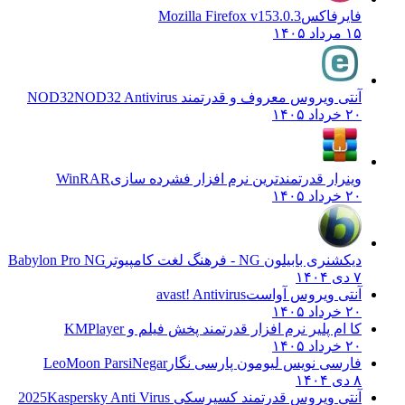
فایرفاکس
Mozilla Firefox v153.0.3
۱۵ مرداد ۱۴۰۵
آنتی ویروس معروف و قدرتمند NOD32
NOD32 Antivirus
۲۰ خرداد ۱۴۰۵
وینرار قدرتمندترین نرم افزار فشرده سازی
WinRAR
۲۰ خرداد ۱۴۰۵
دیکشنری بابیلون NG - فرهنگ لغت کامپیوتر
Babylon Pro NG
۷ دی ۱۴۰۴
آنتی ویروس آواست
avast! Antivirus
۲۰ خرداد ۱۴۰۵
کا ام پلیر نرم افزار قدرتمند پخش فیلم و
KMPlayer
۲۰ خرداد ۱۴۰۵
فارسی نویس لیومون پارسی نگار
LeoMoon ParsiNegar
۸ دی ۱۴۰۴
آنتی ویروس قدرتمند کسپرسکی 2025
Kaspersky Anti Virus