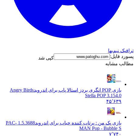
نیم‌بها
فایل:
کپی شد
 مشابه
بازی POP انگری بردز استالا پاپ برای اندروید
Angry Birds
Stella POP 3.154.0
۴۵٬۶۳۹
بازی پک من : پرتاب کننده حباب برای اندروید
1.5.3688 PAC-
MAN Pop - Bubble S
۷٬۷۴۰