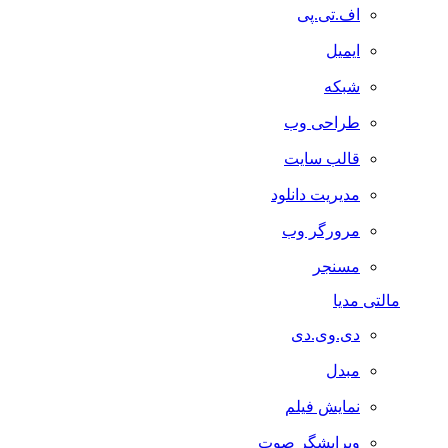
اف.تی.پی
ایمیل
شبکه
طراحی وب
قالب سایت
مدیریت دانلود
مرورگر وب
مسنجر
مالتی مدیا
دی.وی.دی
مبدل
نمایش فیلم
ویرایشگر صوت