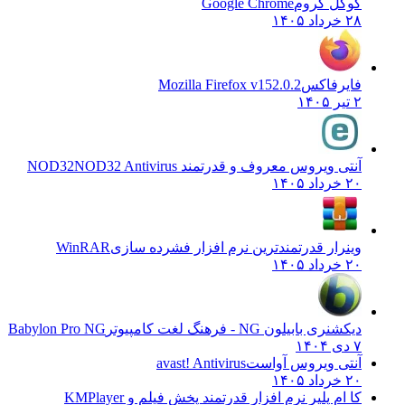
گوگل کروم
Google Chrome
۲۸ خرداد ۱۴۰۵
فایرفاکس
Mozilla Firefox v152.0.2
۲ تیر ۱۴۰۵
آنتی ویروس معروف و قدرتمند NOD32
NOD32 Antivirus
۲۰ خرداد ۱۴۰۵
وینرار قدرتمندترین نرم افزار فشرده سازی
WinRAR
۲۰ خرداد ۱۴۰۵
دیکشنری بابیلون NG - فرهنگ لغت کامپیوتر
Babylon Pro NG
۷ دی ۱۴۰۴
آنتی ویروس آواست
avast! Antivirus
۲۰ خرداد ۱۴۰۵
کا ام پلیر نرم افزار قدرتمند پخش فیلم و
KMPlayer