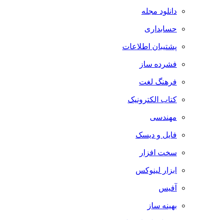
دانلود مجله
حسابداری
پشتیبان اطلاعات
فشرده ساز
فرهنگ لغت
کتاب الکترونیک
مهندسی
فایل و دیسک
سخت افزار
ابزار لینوکس
آفیس
بهینه ساز