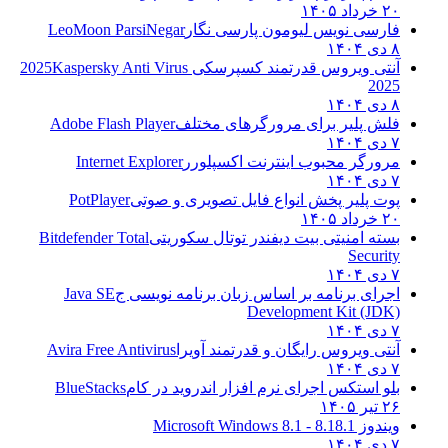
۲۰ خرداد ۱۴۰۵
فارسی نویس لیومون پارسی نگار
LeoMoon ParsiNegar
۸ دی ۱۴۰۴
آنتی ویروس قدرتمند کسپرسکی 2025
Kaspersky Anti Virus
2025
۸ دی ۱۴۰۴
فلش پلیر برای مرورگرهای مختلف
Adobe Flash Player
۷ دی ۱۴۰۴
مرورگر محبوب اینترنت اکسپلورر
Internet Explorer
۷ دی ۱۴۰۴
پوت پلیر پخش انواع فایل تصویری و صوتی
PotPlayer
۲۰ خرداد ۱۴۰۵
بسته امنیتی بیت دیفندر توتال سکوریتی
Bitdefender Total
Security
۷ دی ۱۴۰۴
اجرای برنامه بر اساس زبان برنامه نویسی ج
Java SE
Development Kit (JDK)
۷ دی ۱۴۰۴
آنتی ویروس رایگان و قدرتمند آویرا
Avira Free Antivirus
۷ دی ۱۴۰۴
بلو استکس اجرای نرم افزار اندروید در کام
BlueStacks
۲۶ تیر ۱۴۰۵
ویندوز 8.1
8.1 - Microsoft Windows 8.1
۷ دی ۱۴۰۴