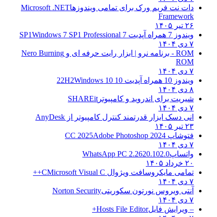
دات نت فریم ورک برای تمامی ویندوزها
Microsoft .NET
Framework
۲۶ تیر ۱۴۰۵
ویندوز 7 همراه آپدیت 7 SP1
Windows 7 SP1 Professional
۷ دی ۱۴۰۴
ROM - برنامه نرو | ابزار رایت حرفه ای و
Nero Burning
ROM
۷ دی ۱۴۰۴
ویندوز 10 همراه آپدیت 10 22H2
Windows 10
۸ دی ۱۴۰۴
شیریت برای اندروید و کامپیوتر
SHAREit
۷ دی ۱۴۰۴
انی دسک ابزار قدرتمند کنترل کامپیوتر از
AnyDesk
۲۳ تیر ۱۴۰۵
فتوشاپ CC 2025
Adobe Photoshop 2024
۷ دی ۱۴۰۴
واتساپ
WhatsApp PC 2.2620.102.0
۲۰ خرداد ۱۴۰۵
تمامی مایکروسافت ویژوال C
Microsoft Visual C++
۷ دی ۱۴۰۴
آنتی ویروس نورتون سکوریتی
Norton Security
۷ دی ۱۴۰۴
– ویرایش فایل
Hosts File Editor+