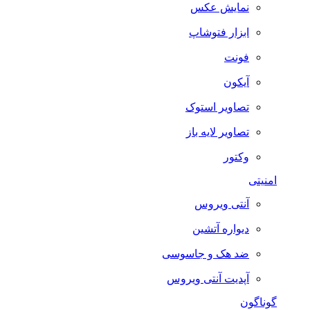
نمایش عکس
ابزار فتوشاپ
فونت
آیکون
تصاویر استوک
تصاویر لایه باز
وکتور
امنیتی
آنتی ویروس
دیواره آتشین
ضد هک و جاسوسی
آپدیت آنتی ویروس
گوناگون