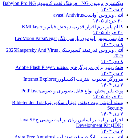
دیکشنری بابیلون NG - فرهنگ لغت کامپیوتر
Babylon Pro NG
۷ دی ۱۴۰۴
آنتی ویروس آواست
avast! Antivirus
۲۰ خرداد ۱۴۰۵
کا ام پلیر نرم افزار قدرتمند پخش فیلم و
KMPlayer
۲۰ خرداد ۱۴۰۵
فارسی نویس لیومون پارسی نگار
LeoMoon ParsiNegar
۸ دی ۱۴۰۴
آنتی ویروس قدرتمند کسپرسکی 2025
Kaspersky Anti Virus
2025
۸ دی ۱۴۰۴
فلش پلیر برای مرورگرهای مختلف
Adobe Flash Player
۷ دی ۱۴۰۴
مرورگر محبوب اینترنت اکسپلورر
Internet Explorer
۷ دی ۱۴۰۴
پوت پلیر پخش انواع فایل تصویری و صوتی
PotPlayer
۲۰ خرداد ۱۴۰۵
بسته امنیتی بیت دیفندر توتال سکوریتی
Bitdefender Total
Security
۷ دی ۱۴۰۴
اجرای برنامه بر اساس زبان برنامه نویسی ج
Java SE
Development Kit (JDK)
۷ دی ۱۴۰۴
آنتی ویروس رایگان و قدرتمند آویرا
Avira Free Antivirus