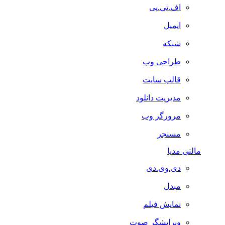
اف.تی.پی
ایمیل
شبکه
طراحی وب
قالب سایت
مدیریت دانلود
مرورگر وب
مسنجر
مالتی مدیا
دی.وی.دی
مبدل
نمایش فیلم
ویرایشگر صوت