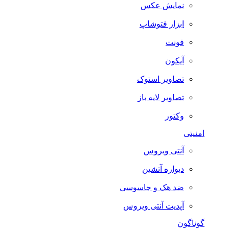
نمایش عکس
ابزار فتوشاپ
فونت
آیکون
تصاویر استوک
تصاویر لایه باز
وکتور
امنیتی
آنتی ویروس
دیواره آتشین
ضد هک و جاسوسی
آپدیت آنتی ویروس
گوناگون