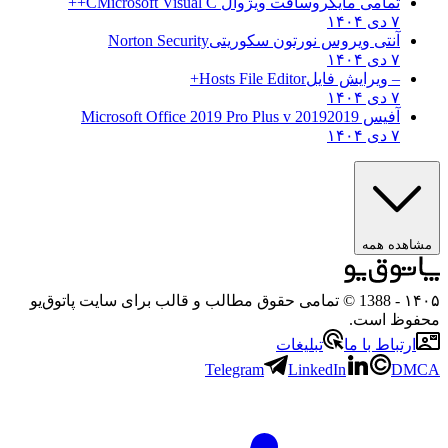
تمامی مایکروسافت ویژوال C
Microsoft Visual C++
۷ دی ۱۴۰۴
آنتی ویروس نورتون سکوریتی
Norton Security
۷ دی ۱۴۰۴
– ویرایش فایل
Hosts File Editor+
۷ دی ۱۴۰۴
آفیس 2019
2019 Microsoft Office 2019 Pro Plus v
۷ دی ۱۴۰۴
ه همه
- 1388 © تمامی حقوق مطالب و قالب برای سایت پاتوق‌یو
 است.
باط با ما
تبلیغات
Telegram
LinkedIn