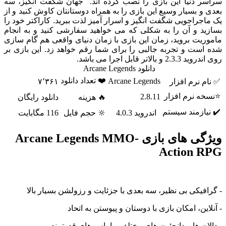
 دنیا این بازی را نصب کرده اند. جهان شگفت انگیز، سه
 بسیار وسیع این بازی را به همراه دوستانتان کاوش کنید و از
راجویی شگفت انگیز و اسرار آمیز لذت ببرید. کاراکتر خود را
د و آن را به شکلی که می خواهید سفارشی کنید و به انجام
ت بروید، زمان این بازی با زمان دنیای واقعی هم گام سازی
ت و تجربه جالبی را برای شما رقم خواهد زد. این بازی بر
الاتر قابل اجرا می باشد.
دانلود Arcane Legends
❤️ تعداد دانلود
Arcane Legends
نرم افزار
۷٬۳۶۱
 نرم افزار
2.8.11
🔥 هزینه
دانلود رایگان
ازمند سیستم
اندروید 4.0.3
🔆 حجم فایل
116 مگابایت
ویژگی های بازی Arcane Legends MMO-
Action 
یکی بی نظیر، سه بعدی با جزئایت و رزولشن بسیار بالا
ین، امکان بازی با دوستان و پیوستن به اتحاد
ن ها و دانجئون های مختلف، با باس های قدرتمند