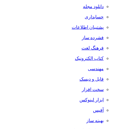
دانلود مجله
حسابداری
پشتیبان اطلاعات
فشرده ساز
فرهنگ لغت
کتاب الکترونیک
مهندسی
فایل و دیسک
سخت افزار
ابزار لینوکس
آفیس
بهینه ساز