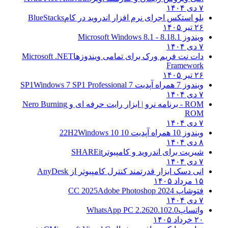
۷ دی ۱۴۰۴
بلو استکس اجرای نرم افزار اندروید در کام
BlueStacks
۲۶ تیر ۱۴۰۵
ویندوز 8.1
8.1 - Microsoft Windows 8.1
۷ دی ۱۴۰۴
دات نت فریم ورک برای تمامی ویندوزها
Microsoft .NET
Framework
۲۶ تیر ۱۴۰۵
ویندوز 7 همراه آپدیت 7 SP1
Windows 7 SP1 Professional
۷ دی ۱۴۰۴
ROM - برنامه نرو | ابزار رایت حرفه ای و
Nero Burning
ROM
۷ دی ۱۴۰۴
ویندوز 10 همراه آپدیت 10 22H2
Windows 10
۸ دی ۱۴۰۴
شیریت برای اندروید و کامپیوتر
SHAREit
۷ دی ۱۴۰۴
انی دسک ابزار قدرتمند کنترل کامپیوتر از
AnyDesk
۱۵ مرداد ۱۴۰۵
فتوشاپ CC 2025
Adobe Photoshop 2024
۷ دی ۱۴۰۴
واتساپ
WhatsApp PC 2.2620.102.0
۲۰ خرداد ۱۴۰۵