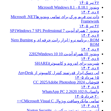
۲۶ تیر ۱۴۰۵
ویندوز 8.1
8.1 - Microsoft Windows 8.1
۷ دی ۱۴۰۴
دات نت فریم ورک برای تمامی ویندوزها
Microsoft .NET
Framework
۲۶ تیر ۱۴۰۵
ویندوز 7 همراه آپدیت 7 SP1
Windows 7 SP1 Professional
۷ دی ۱۴۰۴
ROM - برنامه نرو | ابزار رایت حرفه ای و
Nero Burning
ROM
۷ دی ۱۴۰۴
ویندوز 10 همراه آپدیت 10 22H2
Windows 10
۸ دی ۱۴۰۴
شیریت برای اندروید و کامپیوتر
SHAREit
۷ دی ۱۴۰۴
انی دسک ابزار قدرتمند کنترل کامپیوتر از
AnyDesk
۱۵ مرداد ۱۴۰۵
فتوشاپ CC 2025
Adobe Photoshop 2024
۷ دی ۱۴۰۴
واتساپ
WhatsApp PC 2.2620.102.0
۲۰ خرداد ۱۴۰۵
تمامی مایکروسافت ویژوال C
Microsoft Visual C++
۷ دی ۱۴۰۴
آنتی ویروس نورتون سکوریتی
Norton Security