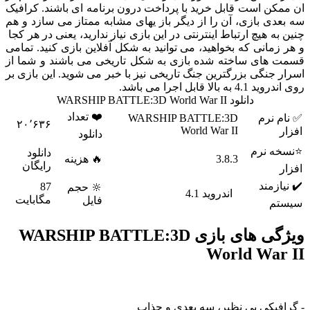
ن است قابل خرید با پرداخت درون برنامه ای باشند. کرافیک
ی بازی، آن را از دیگر باز یهای مشابه ممتاز می سازد و هم
ه هیچ ارتباط اینترنتی در این بازی نیاز ندارید، یعنی در هر کجا
مانی که بخواهید، می توانید به شکل آفلاین بازی کنید. تمامی
های ساخته شده بازی به شکل تاریخی می باشند و شما از
جنگی بزرگترین جنگ تاریخی نیز با خبر می شوید. این بازی بر
الا قابل اجرا می باشد.
دانلود WARSHIP BATTLE:3D World War II
❤️ تعداد
 نرم
WARSHIP BATTLE:3D
۲۰٬۶۳۶
World War II
دانلود
 نرم
دانلود
3.8.3
🔥 هزینه
رایگان
زمند
87
🔆 حجم
اندروید 4.1
مگابایت
فایل
م
ویژگی های بازی WARSHIP BATTLE:3D
World Wa
یکی بی نظیر، سه بعدی و جذاب