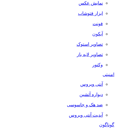
نمایش عکس
ابزار فتوشاپ
فونت
آیکون
تصاویر استوک
تصاویر لایه باز
وکتور
امنیتی
آنتی ویروس
دیواره آتشین
ضد هک و جاسوسی
آپدیت آنتی ویروس
گوناگون