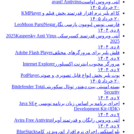
آنتی ویروس آواست
avast! Antivirus
۲۰ خرداد ۱۴۰۵
کا ام پلیر نرم افزار قدرتمند پخش فیلم و
KMPlayer
۲۰ خرداد ۱۴۰۵
فارسی نویس لیومون پارسی نگار
LeoMoon ParsiNegar
۸ دی ۱۴۰۴
آنتی ویروس قدرتمند کسپرسکی 2025
Kaspersky Anti Virus
2025
۸ دی ۱۴۰۴
فلش پلیر برای مرورگرهای مختلف
Adobe Flash Player
۷ دی ۱۴۰۴
مرورگر محبوب اینترنت اکسپلورر
Internet Explorer
۷ دی ۱۴۰۴
پوت پلیر پخش انواع فایل تصویری و صوتی
PotPlayer
۲۰ خرداد ۱۴۰۵
بسته امنیتی بیت دیفندر توتال سکوریتی
Bitdefender Total
Security
۷ دی ۱۴۰۴
اجرای برنامه بر اساس زبان برنامه نویسی ج
Java SE
Development Kit (JDK)
۷ دی ۱۴۰۴
آنتی ویروس رایگان و قدرتمند آویرا
Avira Free Antivirus
۷ دی ۱۴۰۴
بلو استکس اجرای نرم افزار اندروید در کام
BlueStacks