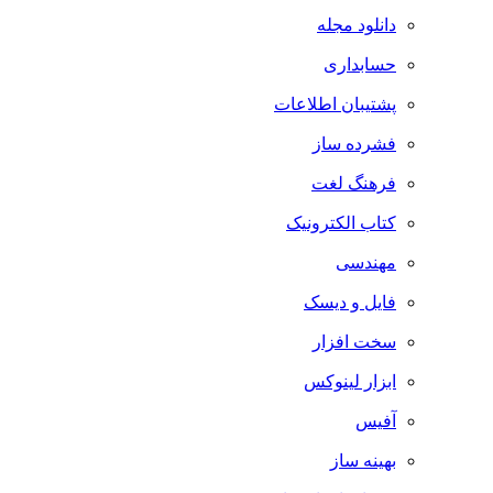
دانلود مجله
حسابداری
پشتیبان اطلاعات
فشرده ساز
فرهنگ لغت
کتاب الکترونیک
مهندسی
فایل و دیسک
سخت افزار
ابزار لینوکس
آفیس
بهینه ساز