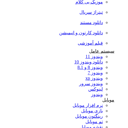
موزیک بی کلام
تیتراژ سریال
دانلود مستند
دانلود کارتون و انیمیشن
فیلم آموزشی
سیستم عامل
ویندوز 11
دانلود ویندوز 10
ویندوز 8 و 8.1
ویندوز 7
ویندوز xp
ویندوز سرور
لینوکس
ویندوز
موبایل
نرم افزار موبایل
بازی موبایل
رینگتون موبایل
تم موبایل
نقشه موبایل