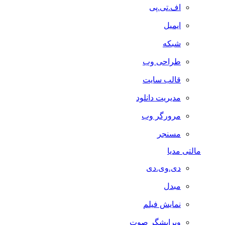
اف.تی.پی
ایمیل
شبکه
طراحی وب
قالب سایت
مدیریت دانلود
مرورگر وب
مسنجر
مالتی مدیا
دی.وی.دی
مبدل
نمایش فیلم
ویرایشگر صوت