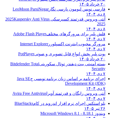
۲۰ خرداد ۱۴۰۵
فارسی نویس لیومون پارسی نگار
LeoMoon ParsiNegar
۸ دی ۱۴۰۴
آنتی ویروس قدرتمند کسپرسکی 2025
Kaspersky Anti Virus
2025
۸ دی ۱۴۰۴
فلش پلیر برای مرورگرهای مختلف
Adobe Flash Player
۷ دی ۱۴۰۴
مرورگر محبوب اینترنت اکسپلورر
Internet Explorer
۷ دی ۱۴۰۴
پوت پلیر پخش انواع فایل تصویری و صوتی
PotPlayer
۲۰ خرداد ۱۴۰۵
بسته امنیتی بیت دیفندر توتال سکوریتی
Bitdefender Total
Security
۷ دی ۱۴۰۴
اجرای برنامه بر اساس زبان برنامه نویسی ج
Java SE
Development Kit (JDK)
۷ دی ۱۴۰۴
آنتی ویروس رایگان و قدرتمند آویرا
Avira Free Antivirus
۷ دی ۱۴۰۴
بلو استکس اجرای نرم افزار اندروید در کام
BlueStacks
۲۶ تیر ۱۴۰۵
ویندوز 8.1
8.1 - Microsoft Windows 8.1