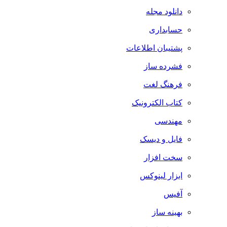
دانلود مجله
حسابداری
پشتیبان اطلاعات
فشرده ساز
فرهنگ لغت
کتاب الکترونیک
مهندسی
فایل و دیسک
سخت افزار
ابزار لینوکس
آفیس
بهینه ساز