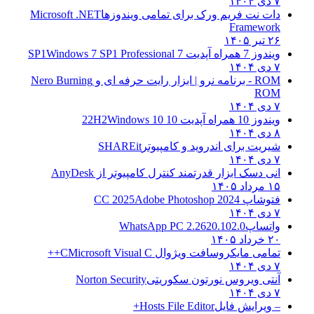
۷ دی ۱۴۰۴
دات نت فریم ورک برای تمامی ویندوزها
Microsoft .NET
Framework
۲۶ تیر ۱۴۰۵
ویندوز 7 همراه آپدیت 7 SP1
Windows 7 SP1 Professional
۷ دی ۱۴۰۴
ROM - برنامه نرو | ابزار رایت حرفه ای و
Nero Burning
ROM
۷ دی ۱۴۰۴
ویندوز 10 همراه آپدیت 10 22H2
Windows 10
۸ دی ۱۴۰۴
شیریت برای اندروید و کامپیوتر
SHAREit
۷ دی ۱۴۰۴
انی دسک ابزار قدرتمند کنترل کامپیوتر از
AnyDesk
۱۵ مرداد ۱۴۰۵
فتوشاپ CC 2025
Adobe Photoshop 2024
۷ دی ۱۴۰۴
واتساپ
WhatsApp PC 2.2620.102.0
۲۰ خرداد ۱۴۰۵
تمامی مایکروسافت ویژوال C
Microsoft Visual C++
۷ دی ۱۴۰۴
آنتی ویروس نورتون سکوریتی
Norton Security
۷ دی ۱۴۰۴
– ویرایش فایل
Hosts File Editor+