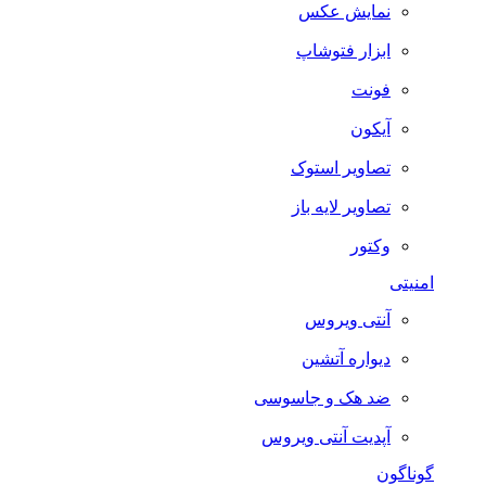
نمایش عکس
ابزار فتوشاپ
فونت
آیکون
تصاویر استوک
تصاویر لایه باز
وکتور
امنیتی
آنتی ویروس
دیواره آتشین
ضد هک و جاسوسی
آپدیت آنتی ویروس
گوناگون