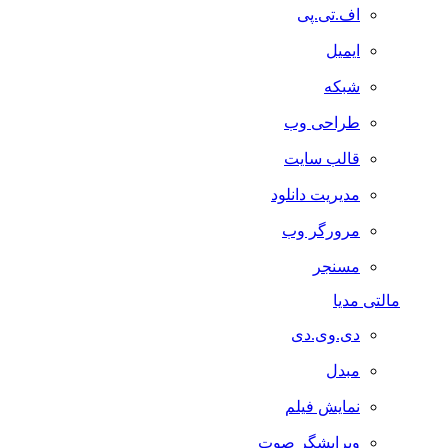
اف.تی.پی
ایمیل
شبکه
طراحی وب
قالب سایت
مدیریت دانلود
مرورگر وب
مسنجر
مالتی مدیا
دی.وی.دی
مبدل
نمایش فیلم
ویرایشگر صوت