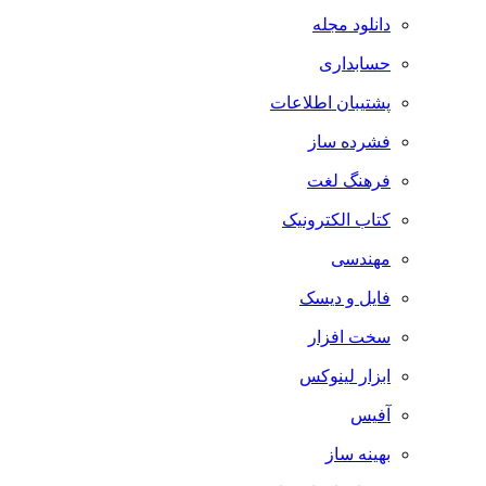
دانلود مجله
حسابداری
پشتیبان اطلاعات
فشرده ساز
فرهنگ لغت
کتاب الکترونیک
مهندسی
فایل و دیسک
سخت افزار
ابزار لینوکس
آفیس
بهینه ساز