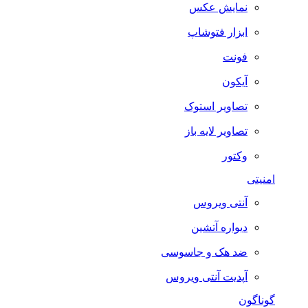
نمایش عکس
ابزار فتوشاپ
فونت
آیکون
تصاویر استوک
تصاویر لایه باز
وکتور
امنیتی
آنتی ویروس
دیواره آتشین
ضد هک و جاسوسی
آپدیت آنتی ویروس
گوناگون