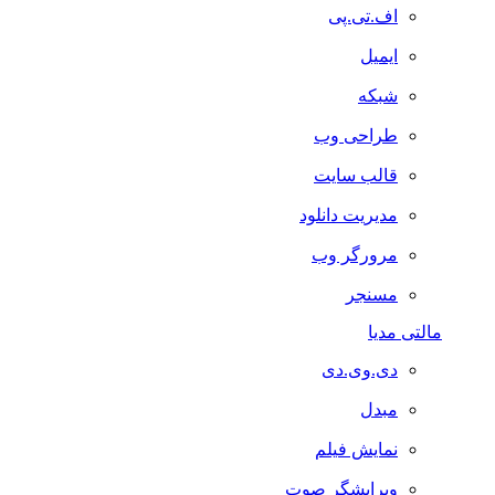
اف.تی.پی
ایمیل
شبکه
طراحی وب
قالب سایت
مدیریت دانلود
مرورگر وب
مسنجر
مالتی مدیا
دی.وی.دی
مبدل
نمایش فیلم
ویرایشگر صوت