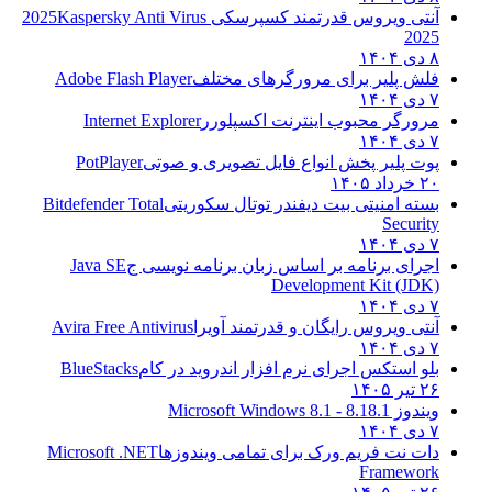
آنتی ویروس قدرتمند کسپرسکی 2025
Kaspersky Anti Virus
2025
۸ دی ۱۴۰۴
فلش پلیر برای مرورگرهای مختلف
Adobe Flash Player
۷ دی ۱۴۰۴
مرورگر محبوب اینترنت اکسپلورر
Internet Explorer
۷ دی ۱۴۰۴
پوت پلیر پخش انواع فایل تصویری و صوتی
PotPlayer
۲۰ خرداد ۱۴۰۵
بسته امنیتی بیت دیفندر توتال سکوریتی
Bitdefender Total
Security
۷ دی ۱۴۰۴
اجرای برنامه بر اساس زبان برنامه نویسی ج
Java SE
Development Kit (JDK)
۷ دی ۱۴۰۴
آنتی ویروس رایگان و قدرتمند آویرا
Avira Free Antivirus
۷ دی ۱۴۰۴
بلو استکس اجرای نرم افزار اندروید در کام
BlueStacks
۲۶ تیر ۱۴۰۵
ویندوز 8.1
8.1 - Microsoft Windows 8.1
۷ دی ۱۴۰۴
دات نت فریم ورک برای تمامی ویندوزها
Microsoft .NET
Framework