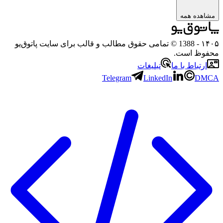
ه همه
- 1388 © تمامی حقوق مطالب و قالب برای سایت پاتوق‌یو
 است.
باط با ما
تبلیغات
Telegram
LinkedIn