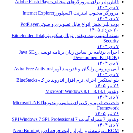
فلش پلیر برای مرورگرهای مختلف
Adobe Flash Player
۷ دی ۱۴۰۴
مرورگر محبوب اینترنت اکسپلورر
Internet Explorer
۷ دی ۱۴۰۴
پوت پلیر پخش انواع فایل تصویری و صوتی
PotPlayer
۲۰ خرداد ۱۴۰۵
بسته امنیتی بیت دیفندر توتال سکوریتی
Bitdefender Total
Security
۷ دی ۱۴۰۴
اجرای برنامه بر اساس زبان برنامه نویسی ج
Java SE
Development Kit (JDK)
۷ دی ۱۴۰۴
آنتی ویروس رایگان و قدرتمند آویرا
Avira Free Antivirus
۷ دی ۱۴۰۴
بلو استکس اجرای نرم افزار اندروید در کام
BlueStacks
۲۶ تیر ۱۴۰۵
ویندوز 8.1
8.1 - Microsoft Windows 8.1
۷ دی ۱۴۰۴
دات نت فریم ورک برای تمامی ویندوزها
Microsoft .NET
Framework
۲۶ تیر ۱۴۰۵
ویندوز 7 همراه آپدیت 7 SP1
Windows 7 SP1 Professional
۷ دی ۱۴۰۴
ROM - برنامه نرو | ابزار رایت حرفه ای و
Nero Burning