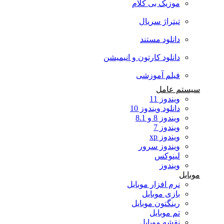
موزیک بی کلام
تیتراژ سریال
دانلود مستند
دانلود کارتون و انیمیشن
فیلم آموزشی
سیستم عامل
ویندوز 11
دانلود ویندوز 10
ویندوز 8 و 8.1
ویندوز 7
ویندوز xp
ویندوز سرور
لینوکس
ویندوز
موبایل
نرم افزار موبایل
بازی موبایل
رینگتون موبایل
تم موبایل
نقشه موبایل