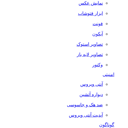
نمایش عکس
ابزار فتوشاپ
فونت
آیکون
تصاویر استوک
تصاویر لایه باز
وکتور
امنیتی
آنتی ویروس
دیواره آتشین
ضد هک و جاسوسی
آپدیت آنتی ویروس
گوناگون