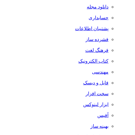
دانلود مجله
حسابداری
پشتیبان اطلاعات
فشرده ساز
فرهنگ لغت
کتاب الکترونیک
مهندسی
فایل و دیسک
سخت افزار
ابزار لینوکس
آفیس
بهینه ساز