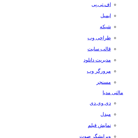
اف.تی.پی
ایمیل
شبکه
طراحی وب
قالب سایت
مدیریت دانلود
مرورگر وب
مسنجر
مالتی مدیا
دی.وی.دی
مبدل
نمایش فیلم
ویرایشگر صوت