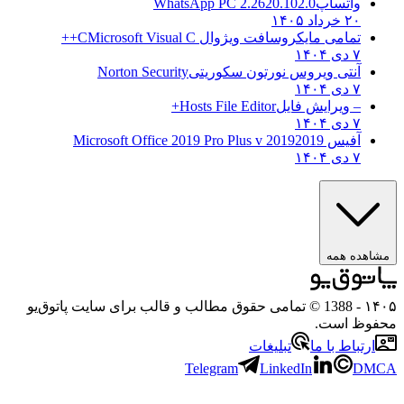
واتساپ
WhatsApp PC 2.2620.102.0
۲۰ خرداد ۱۴۰۵
تمامی مایکروسافت ویژوال C
Microsoft Visual C++
۷ دی ۱۴۰۴
آنتی ویروس نورتون سکوریتی
Norton Security
۷ دی ۱۴۰۴
– ویرایش فایل
Hosts File Editor+
۷ دی ۱۴۰۴
آفیس 2019
2019 Microsoft Office 2019 Pro Plus v
۷ دی ۱۴۰۴
ه همه
- 1388 © تمامی حقوق مطالب و قالب برای سایت پاتوق‌یو
 است.
باط با ما
تبلیغات
Telegram
LinkedIn