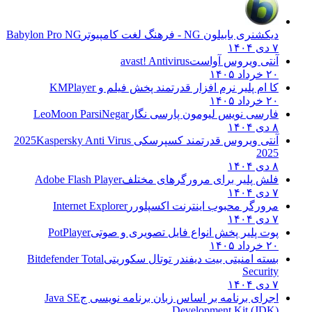
دیکشنری بابیلون NG - فرهنگ لغت کامپیوتر
Babylon Pro NG
۷ دی ۱۴۰۴
آنتی ویروس آواست
avast! Antivirus
۲۰ خرداد ۱۴۰۵
کا ام پلیر نرم افزار قدرتمند پخش فیلم و
KMPlayer
۲۰ خرداد ۱۴۰۵
فارسی نویس لیومون پارسی نگار
LeoMoon ParsiNegar
۸ دی ۱۴۰۴
آنتی ویروس قدرتمند کسپرسکی 2025
Kaspersky Anti Virus
2025
۸ دی ۱۴۰۴
فلش پلیر برای مرورگرهای مختلف
Adobe Flash Player
۷ دی ۱۴۰۴
مرورگر محبوب اینترنت اکسپلورر
Internet Explorer
۷ دی ۱۴۰۴
پوت پلیر پخش انواع فایل تصویری و صوتی
PotPlayer
۲۰ خرداد ۱۴۰۵
بسته امنیتی بیت دیفندر توتال سکوریتی
Bitdefender Total
Security
۷ دی ۱۴۰۴
اجرای برنامه بر اساس زبان برنامه نویسی ج
Java SE
Development Kit (JDK)