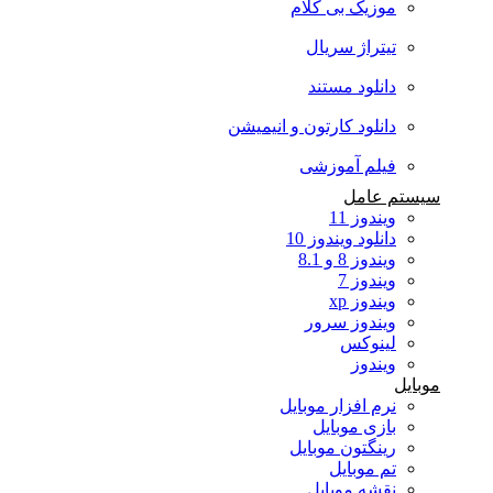
موزیک بی کلام
تیتراژ سریال
دانلود مستند
دانلود کارتون و انیمیشن
فیلم آموزشی
سیستم عامل
ویندوز 11
دانلود ویندوز 10
ویندوز 8 و 8.1
ویندوز 7
ویندوز xp
ویندوز سرور
لینوکس
ویندوز
موبایل
نرم افزار موبایل
بازی موبایل
رینگتون موبایل
تم موبایل
نقشه موبایل