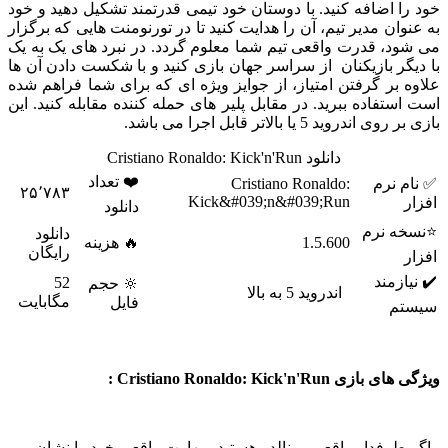
 اضافه کنید. با دوستان خود تیمی قدرتمند تشکیل دهید و خود
ان مدیر تیم، آن را هدایت کنید تا در تورنومنت هایی که برگزار
، قدرت واقعی تیم شما معلوم گردد. در نبرد های یک به یک
ر بازیکنان از سراسر جهان بازی کنید و با شکست دادن آن ها
بر گرفتن امتیاز، از جوایز ویژه ای که برای شما فراهم شده
تفاده ببرید. در مقابل پلیر های حمله کننده مقابله کنید. این
روید 5 یا بالاتر قابل اجرا می باشد.
دانلود Cristiano Ronaldo: Kick'n'Run
❤️ تعداد
 نرم
Cristiano Ronaldo:
۲۵٬۷۸۳
Kick&#039;n&#039;Run
دانلود
 نرم
دانلود
1.5.600
🔥 هزینه
رایگان
زمند
52
🔆 حجم
اندروید 5 به بالا
مگابایت
فایل
م
Cristiano Ronaldo: Kick'n'Ru :
طرفدار واقعی رونالدو هستید، مهارت واقعی خود را نشان