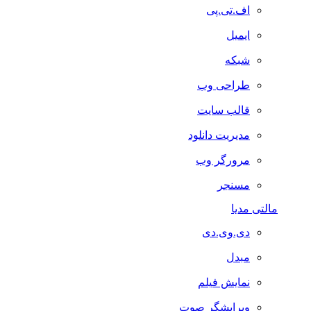
اف.تی.پی
ایمیل
شبکه
طراحی وب
قالب سایت
مدیریت دانلود
مرورگر وب
مسنجر
مالتی مدیا
دی.وی.دی
مبدل
نمایش فیلم
ویرایشگر صوت