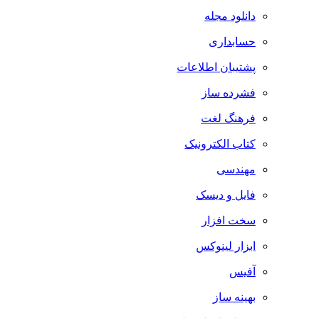
دانلود مجله
حسابداری
پشتیبان اطلاعات
فشرده ساز
فرهنگ لغت
کتاب الکترونیک
مهندسی
فایل و دیسک
سخت افزار
ابزار لینوکس
آفیس
بهینه ساز