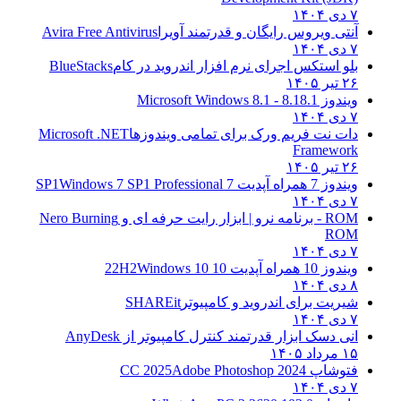
۷ دی ۱۴۰۴
آنتی ویروس رایگان و قدرتمند آویرا
Avira Free Antivirus
۷ دی ۱۴۰۴
بلو استکس اجرای نرم افزار اندروید در کام
BlueStacks
۲۶ تیر ۱۴۰۵
ویندوز 8.1
8.1 - Microsoft Windows 8.1
۷ دی ۱۴۰۴
دات نت فریم ورک برای تمامی ویندوزها
Microsoft .NET
Framework
۲۶ تیر ۱۴۰۵
ویندوز 7 همراه آپدیت 7 SP1
Windows 7 SP1 Professional
۷ دی ۱۴۰۴
ROM - برنامه نرو | ابزار رایت حرفه ای و
Nero Burning
ROM
۷ دی ۱۴۰۴
ویندوز 10 همراه آپدیت 10 22H2
Windows 10
۸ دی ۱۴۰۴
شیریت برای اندروید و کامپیوتر
SHAREit
۷ دی ۱۴۰۴
انی دسک ابزار قدرتمند کنترل کامپیوتر از
AnyDesk
۱۵ مرداد ۱۴۰۵
فتوشاپ CC 2025
Adobe Photoshop 2024
۷ دی ۱۴۰۴