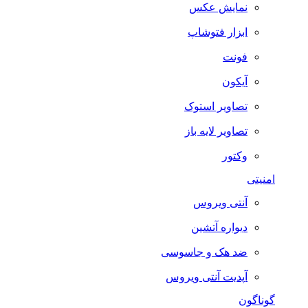
نمایش عکس
ابزار فتوشاپ
فونت
آیکون
تصاویر استوک
تصاویر لایه باز
وکتور
امنیتی
آنتی ویروس
دیواره آتشین
ضد هک و جاسوسی
آپدیت آنتی ویروس
گوناگون