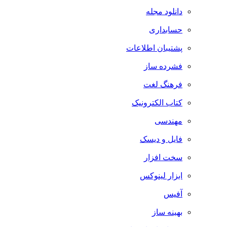
دانلود مجله
حسابداری
پشتیبان اطلاعات
فشرده ساز
فرهنگ لغت
کتاب الکترونیک
مهندسی
فایل و دیسک
سخت افزار
ابزار لینوکس
آفیس
بهینه ساز