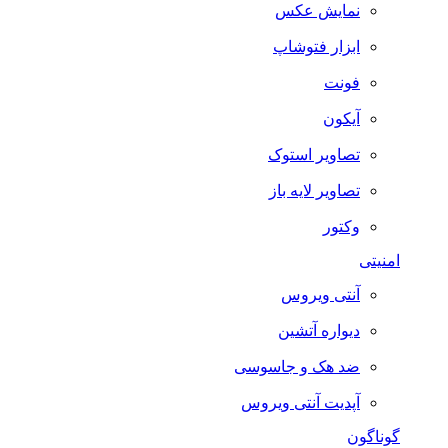
نمایش عکس
ابزار فتوشاپ
فونت
آیکون
تصاویر استوک
تصاویر لایه باز
وکتور
امنیتی
آنتی ویروس
دیواره آتشین
ضد هک و جاسوسی
آپدیت آنتی ویروس
گوناگون