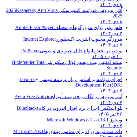
۸ دی ۱۴۰۴
آنتی ویروس قدرتمند کسپرسکی 2025
Kaspersky Anti Virus
2025
۸ دی ۱۴۰۴
فلش پلیر برای مرورگرهای مختلف
Adobe Flash Player
۷ دی ۱۴۰۴
مرورگر محبوب اینترنت اکسپلورر
Internet Explorer
۷ دی ۱۴۰۴
پوت پلیر پخش انواع فایل تصویری و صوتی
PotPlayer
۲۰ خرداد ۱۴۰۵
بسته امنیتی بیت دیفندر توتال سکوریتی
Bitdefender Total
Security
۷ دی ۱۴۰۴
اجرای برنامه بر اساس زبان برنامه نویسی ج
Java SE
Development Kit (JDK)
۷ دی ۱۴۰۴
آنتی ویروس رایگان و قدرتمند آویرا
Avira Free Antivirus
۷ دی ۱۴۰۴
بلو استکس اجرای نرم افزار اندروید در کام
BlueStacks
۲۶ تیر ۱۴۰۵
ویندوز 8.1
8.1 - Microsoft Windows 8.1
۷ دی ۱۴۰۴
دات نت فریم ورک برای تمامی ویندوزها
Microsoft .NET
Framework