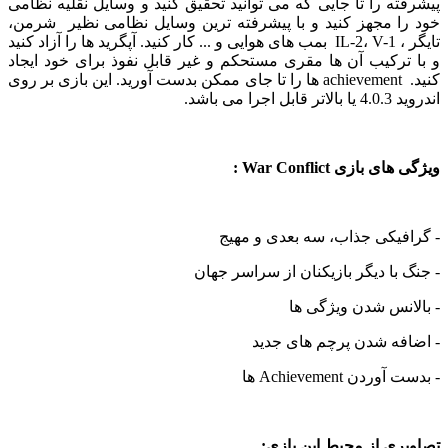
ه را تا جایی که می توانید تحقیق کنید و وسایل نقلیه نظامی
ا مجهز کنید و با پیشرفته ترین وسایل نظامی نظیر
شرمن،
تایگر ، IL-2، V-1 بمب های هوایی و ... کار کنید. آپگرید ها را آزاد کنید
رکیب آن ها مقری مستحکم و غیر قابل نفوذ برای خود ایجاد
کنید. achievement ها را تا جای ممکن بدست آورید. این بازی بر روی
 می باشد.
بازی War Conflict :
یکی جذاب، سه بعدی و مهیج
با دیگر بازیکنان از سراسر جهان
نس شدن ویژگی ها
فه شدن پرچم های جدید
ن Achievement ها
ی از محیط این بازی: