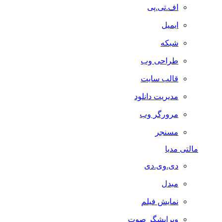
اف.تی.پی
ایمیل
شبکه
طراحی وب
قالب سایت
مدیریت دانلود
مرورگر وب
مسنجر
مالتی مدیا
دی.وی.دی
مبدل
نمایش فیلم
ویرایشگر صوت