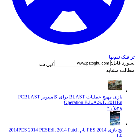
نیم‌بها
فایل:
کپی شد
 مشابه
بازی مهیج عملیات BLAST برای کامپیوتر PC
BLAST
Operation B.L.A.S.T. 2011En
۲۱٬۵۲۸
پچ بازی PES 2014 نام 2014
PES 2014 PESEdit 2014 Patch
1.0