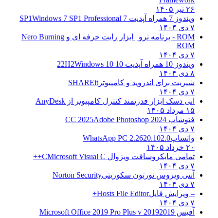
۲۶ تیر ۱۴۰۵
ویندوز 7 همراه آپدیت 7 SP1
Windows 7 SP1 Professional
۷ دی ۱۴۰۴
ROM - برنامه نرو | ابزار رایت حرفه ای و
Nero Burning
ROM
۷ دی ۱۴۰۴
ویندوز 10 همراه آپدیت 10 22H2
Windows 10
۸ دی ۱۴۰۴
شیریت برای اندروید و کامپیوتر
SHAREit
۷ دی ۱۴۰۴
انی دسک ابزار قدرتمند کنترل کامپیوتر از
AnyDesk
۱۵ مرداد ۱۴۰۵
فتوشاپ CC 2025
Adobe Photoshop 2024
۷ دی ۱۴۰۴
واتساپ
WhatsApp PC 2.2620.102.0
۲۰ خرداد ۱۴۰۵
تمامی مایکروسافت ویژوال C
Microsoft Visual C++
۷ دی ۱۴۰۴
آنتی ویروس نورتون سکوریتی
Norton Security
۷ دی ۱۴۰۴
– ویرایش فایل
Hosts File Editor+
۷ دی ۱۴۰۴
آفیس 2019
2019 Microsoft Office 2019 Pro Plus v