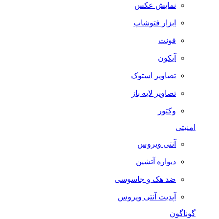
نمایش عکس
ابزار فتوشاپ
فونت
آیکون
تصاویر استوک
تصاویر لایه باز
وکتور
امنیتی
آنتی ویروس
دیواره آتشین
ضد هک و جاسوسی
آپدیت آنتی ویروس
گوناگون