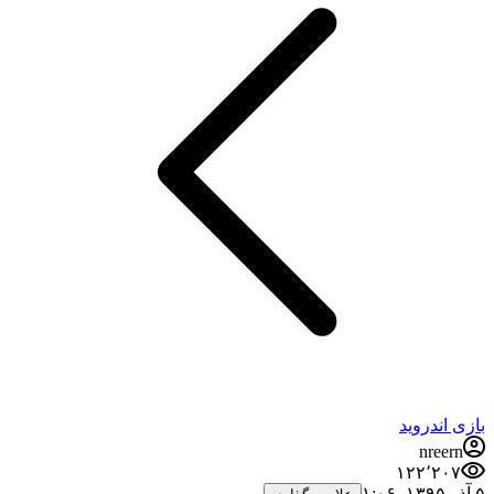
بازی اندروید
nreern
۱۲۲٬۲۰۷
۵ آذر ۱۳۹۵،‏ ۱:۰۶