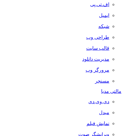
اف.تی.پی
ایمیل
شبکه
طراحی وب
قالب سایت
مدیریت دانلود
مرورگر وب
مسنجر
مالتی مدیا
دی.وی.دی
مبدل
نمایش فیلم
ویرایشگر صوت