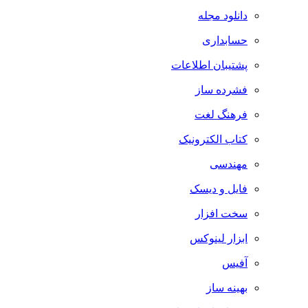
دانلود مجله
حسابداری
پشتیبان اطلاعات
فشرده ساز
فرهنگ لغت
کتاب الکترونیک
مهندسی
فایل و دیسک
سخت افزار
ابزار لینوکس
آفیس
بهینه ساز