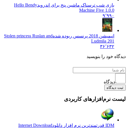
بازی شب ترسناک ماشین پنج برای اندروید
Hello Bendy
Machine Five 1.0.0
۹٬۹۹۰
انیمیشن 2018 پرنسس ربوده شده
Stolen princess Ruslan and
Ludmila 201
۳۶٬۶۳۲
دیدگاه خود را بنویسید
دیدگاه
ثبت دیدگاه
لیست نرم‌افزارهای کاربردی
IDM قدرتمندترین نرم افزار دانلود
Internet Download