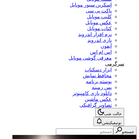
اسکرین سیور موبایل
پاکت پی سی
کلیپ موبایل
عکس موبایل
کتاب موبایل
نرم افزار اندروید
بازی اندروید
آیفون
اس ام اس
معرفی گوشی موبایل
سرگرمی
ابزار دسکتاپ
محافظ نمایش
پوسته برنامه
پس زمینه
دانلود بازی کامپیوتر
عکس ماشین
تصاویر گرافیکی
حالت شب
نوتیفیکیشن
جستجو