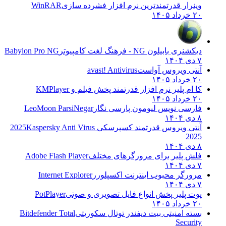
وینرار قدرتمندترین نرم افزار فشرده سازی
WinRAR
۲۰ خرداد ۱۴۰۵
دیکشنری بابیلون NG - فرهنگ لغت کامپیوتر
Babylon Pro NG
۷ دی ۱۴۰۴
آنتی ویروس آواست
avast! Antivirus
۲۰ خرداد ۱۴۰۵
کا ام پلیر نرم افزار قدرتمند پخش فیلم و
KMPlayer
۲۰ خرداد ۱۴۰۵
فارسی نویس لیومون پارسی نگار
LeoMoon ParsiNegar
۸ دی ۱۴۰۴
آنتی ویروس قدرتمند کسپرسکی 2025
Kaspersky Anti Virus
2025
۸ دی ۱۴۰۴
فلش پلیر برای مرورگرهای مختلف
Adobe Flash Player
۷ دی ۱۴۰۴
مرورگر محبوب اینترنت اکسپلورر
Internet Explorer
۷ دی ۱۴۰۴
پوت پلیر پخش انواع فایل تصویری و صوتی
PotPlayer
۲۰ خرداد ۱۴۰۵
بسته امنیتی بیت دیفندر توتال سکوریتی
Bitdefender Total
Security