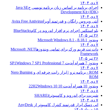
۷ دی ۱۴۰۴
اجرای برنامه بر اساس زبان برنامه نویسی ج
Java SE
Development Kit (JDK)
۷ دی ۱۴۰۴
آنتی ویروس رایگان و قدرتمند آویرا
Avira Free Antivirus
۷ دی ۱۴۰۴
بلو استکس اجرای نرم افزار اندروید در کام
BlueStacks
۲۶ تیر ۱۴۰۵
ویندوز 8.1
8.1 - Microsoft Windows 8.1
۷ دی ۱۴۰۴
دات نت فریم ورک برای تمامی ویندوزها
Microsoft .NET
Framework
۲۶ تیر ۱۴۰۵
ویندوز 7 همراه آپدیت 7 SP1
Windows 7 SP1 Professional
۷ دی ۱۴۰۴
ROM - برنامه نرو | ابزار رایت حرفه ای و
Nero Burning
ROM
۷ دی ۱۴۰۴
ویندوز 10 همراه آپدیت 10 22H2
Windows 10
۸ دی ۱۴۰۴
شیریت برای اندروید و کامپیوتر
SHAREit
۷ دی ۱۴۰۴
انی دسک ابزار قدرتمند کنترل کامپیوتر از
AnyDesk
۱۵ مرداد ۱۴۰۵