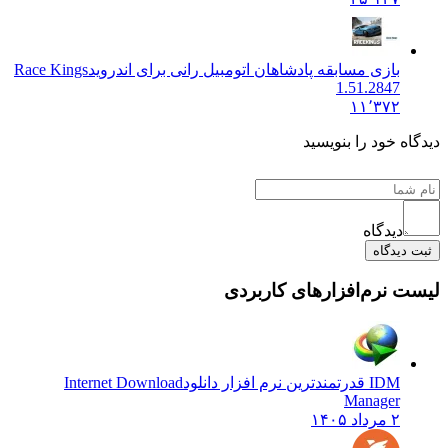
بازی مسابقه پادشاهان اتومبیل رانی برای اندروید
Race Kings
1.51.2847
۱۱٬۳۷۲
 خود را بنویسید
دیدگاه
یدگاه
نرم‌افزارهای کاربردی
IDM قدرتمندترین نرم افزار دانلود
Internet Download
Manager
۲ مرداد ۱۴۰۵