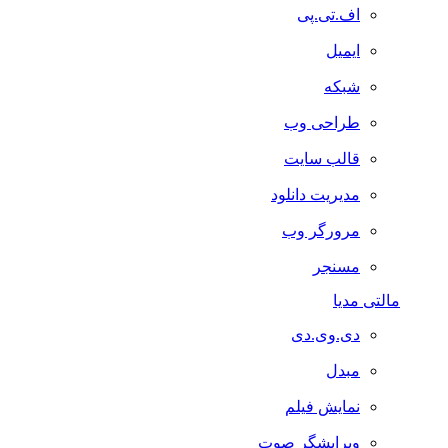
اف.تی.پی
ایمیل
شبکه
طراحی وب
قالب سایت
مدیریت دانلود
مرورگر وب
مسنجر
مالتی مدیا
دی.وی.دی
مبدل
نمایش فیلم
ویرایشگر صوت