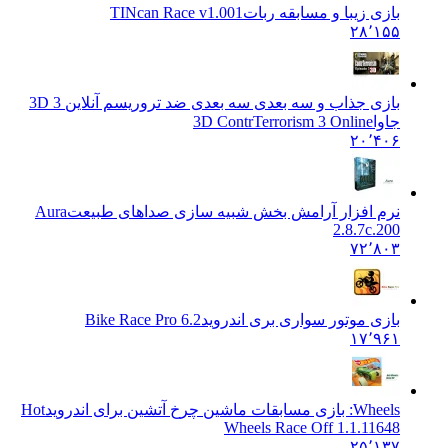
بازی زیبا و مسابقه ربات
TINcan Race v1.001
۲۸٬۱۵۵
بازی جذاب و سه بعدی سه بعدی ضد تروریسم آنلاین 3D 3
جاوا
3D ContrTerrorism 3 Online
۲۰٬۴۰۶
نرم افزار آرامش بخش شبیه سازی صداهای طبیعت
Aura
2.8.7c.200
۷۲٬۸۰۳
بازی موتور سواری بری اندروید
6.2 Bike Race Pro
۱۷٬۹۶۱
Wheels: بازی مسابقات ماشین چرخ آتشین برای اندروید
Hot
Wheels Race Off 1.1.11648
۲۵٬۱۳۷