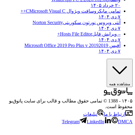
۲۰ خرداد ۱۴۰۵
تمامی مایکروسافت ویژوال C
Microsoft Visual C++
۷ دی ۱۴۰۴
آنتی ویروس نورتون سکوریتی
Norton Security
۷ دی ۱۴۰۴
– ویرایش فایل
Hosts File Editor+
۷ دی ۱۴۰۴
آفیس 2019
2019 Microsoft Office 2019 Pro Plus v
۷ دی ۱۴۰۴
ه همه
- 1388 © تمامی حقوق مطالب و قالب برای سایت پاتوق‌یو
 است.
باط با ما
تبلیغات
Telegram
LinkedIn