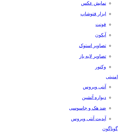
نمایش عکس
ابزار فتوشاپ
فونت
آیکون
تصاویر استوک
تصاویر لایه باز
وکتور
امنیتی
آنتی ویروس
دیواره آتشین
ضد هک و جاسوسی
آپدیت آنتی ویروس
گوناگون