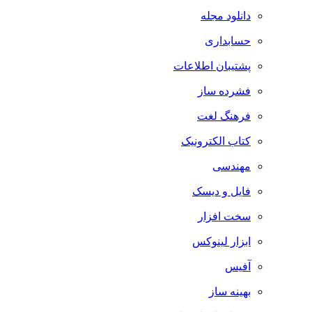
دانلود مجله
حسابداری
پشتیبان اطلاعات
فشرده ساز
فرهنگ لغت
کتاب الکترونیک
مهندسی
فایل و دیسک
سخت افزار
ابزار لینوکس
آفیس
بهینه ساز