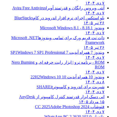
۷ دی ۱۴۰۴
آنتی ویروس رایگان و قدرتمند آویرا
Avira Free Antivirus
۷ دی ۱۴۰۴
بلو استکس اجرای نرم افزار اندروید در کام
BlueStacks
۲۶ تیر ۱۴۰۵
ویندوز 8.1
8.1 - Microsoft Windows 8.1
۷ دی ۱۴۰۴
دات نت فریم ورک برای تمامی ویندوزها
Microsoft .NET
Framework
۲۶ تیر ۱۴۰۵
ویندوز 7 همراه آپدیت 7 SP1
Windows 7 SP1 Professional
۷ دی ۱۴۰۴
ROM - برنامه نرو | ابزار رایت حرفه ای و
Nero Burning
ROM
۷ دی ۱۴۰۴
ویندوز 10 همراه آپدیت 10 22H2
Windows 10
۸ دی ۱۴۰۴
شیریت برای اندروید و کامپیوتر
SHAREit
۷ دی ۱۴۰۴
انی دسک ابزار قدرتمند کنترل کامپیوتر از
AnyDesk
۱۵ مرداد ۱۴۰۵
فتوشاپ CC 2025
Adobe Photoshop 2024
۷ دی ۱۴۰۴
واتساپ
WhatsApp PC 2.2620.102.0