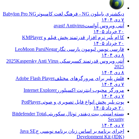
دیکشنری بابیلون NG - فرهنگ لغت کامپیوتر
Babylon Pro NG
۷ دی ۱۴۰۴
آنتی ویروس آواست
avast! Antivirus
۲۰ خرداد ۱۴۰۵
کا ام پلیر نرم افزار قدرتمند پخش فیلم و
KMPlayer
۲۰ خرداد ۱۴۰۵
فارسی نویس لیومون پارسی نگار
LeoMoon ParsiNegar
۸ دی ۱۴۰۴
آنتی ویروس قدرتمند کسپرسکی 2025
Kaspersky Anti Virus
2025
۸ دی ۱۴۰۴
فلش پلیر برای مرورگرهای مختلف
Adobe Flash Player
۷ دی ۱۴۰۴
مرورگر محبوب اینترنت اکسپلورر
Internet Explorer
۷ دی ۱۴۰۴
پوت پلیر پخش انواع فایل تصویری و صوتی
PotPlayer
۲۰ خرداد ۱۴۰۵
بسته امنیتی بیت دیفندر توتال سکوریتی
Bitdefender Total
Security
۷ دی ۱۴۰۴
اجرای برنامه بر اساس زبان برنامه نویسی ج
Java SE
Development Kit (JDK)