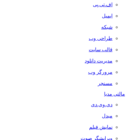
اف.تی.پی
ایمیل
شبکه
طراحی وب
قالب سایت
مدیریت دانلود
مرورگر وب
مسنجر
مالتی مدیا
دی.وی.دی
مبدل
نمایش فیلم
ویرایشگر صوت