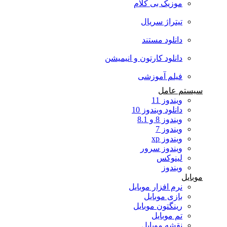
موزیک بی کلام
تیتراژ سریال
دانلود مستند
دانلود کارتون و انیمیشن
فیلم آموزشی
سیستم عامل
ویندوز 11
دانلود ویندوز 10
ویندوز 8 و 8.1
ویندوز 7
ویندوز xp
ویندوز سرور
لینوکس
ویندوز
موبایل
نرم افزار موبایل
بازی موبایل
رینگتون موبایل
تم موبایل
نقشه موبایل