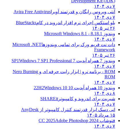
Development Kit (JDK)
۷ دی ۱۴۰۴
آنتی ویروس رایگان و قدرتمند آویرا
Avira Free Antivirus
۷ دی ۱۴۰۴
بلو استکس اجرای نرم افزار اندروید در کام
BlueStacks
۲۶ تیر ۱۴۰۵
ویندوز 8.1
8.1 - Microsoft Windows 8.1
۷ دی ۱۴۰۴
دات نت فریم ورک برای تمامی ویندوزها
Microsoft .NET
Framework
۲۶ تیر ۱۴۰۵
ویندوز 7 همراه آپدیت 7 SP1
Windows 7 SP1 Professional
۷ دی ۱۴۰۴
ROM - برنامه نرو | ابزار رایت حرفه ای و
Nero Burning
ROM
۷ دی ۱۴۰۴
ویندوز 10 همراه آپدیت 10 22H2
Windows 10
۸ دی ۱۴۰۴
شیریت برای اندروید و کامپیوتر
SHAREit
۷ دی ۱۴۰۴
انی دسک ابزار قدرتمند کنترل کامپیوتر از
AnyDesk
۱۵ مرداد ۱۴۰۵
فتوشاپ CC 2025
Adobe Photoshop 2024
۷ دی ۱۴۰۴