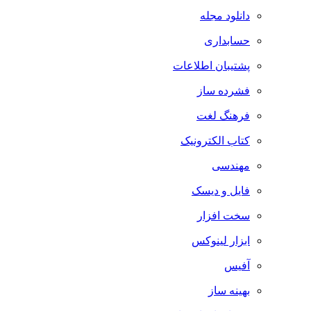
دانلود مجله
حسابداری
پشتیبان اطلاعات
فشرده ساز
فرهنگ لغت
کتاب الکترونیک
مهندسی
فایل و دیسک
سخت افزار
ابزار لینوکس
آفیس
بهینه ساز