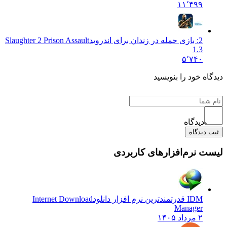
۱۱٬۴۹۹
2: بازی حمله در زندان برای اندروید
Slaughter 2 Prison Assault
1.3
۵٬۷۴۰
 خود را بنویسید
دیدگاه
یدگاه
نرم‌افزارهای کاربردی
IDM قدرتمندترین نرم افزار دانلود
Internet Download
Manager
۲ مرداد ۱۴۰۵