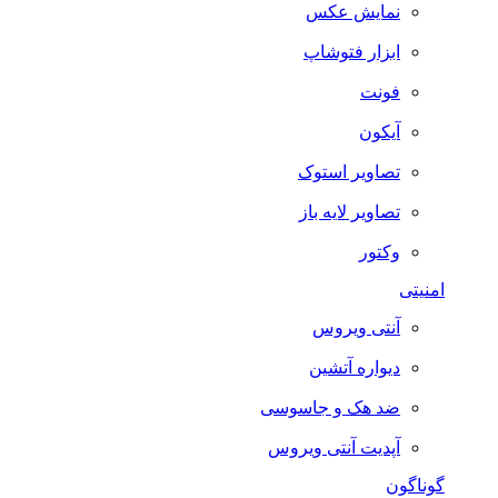
نمایش عکس
ابزار فتوشاپ
فونت
آیکون
تصاویر استوک
تصاویر لایه باز
وکتور
امنیتی
آنتی ویروس
دیواره آتشین
ضد هک و جاسوسی
آپدیت آنتی ویروس
گوناگون