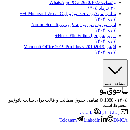
واتساپ
WhatsApp PC 2.2620.102.0
۲۰ خرداد ۱۴۰۵
تمامی مایکروسافت ویژوال C
Microsoft Visual C++
۷ دی ۱۴۰۴
آنتی ویروس نورتون سکوریتی
Norton Security
۷ دی ۱۴۰۴
– ویرایش فایل
Hosts File Editor+
۷ دی ۱۴۰۴
آفیس 2019
2019 Microsoft Office 2019 Pro Plus v
۷ دی ۱۴۰۴
ه همه
- 1388 © تمامی حقوق مطالب و قالب برای سایت پاتوق‌یو
 است.
باط با ما
تبلیغات
Telegram
LinkedIn