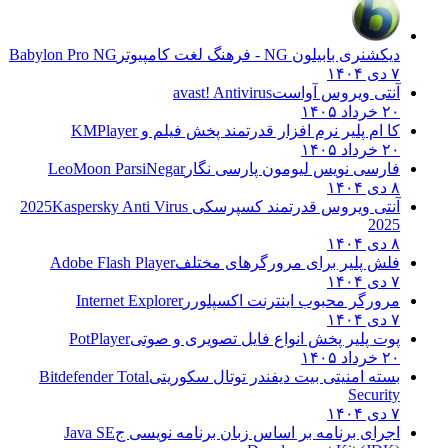
دیکشنری بابیلون NG - فرهنگ لغت کامپیوتر
Babylon Pro NG
۷ دی ۱۴۰۴
آنتی ویروس آواست
avast! Antivirus
۲۰ خرداد ۱۴۰۵
کا ام پلیر نرم افزار قدرتمند پخش فیلم و
KMPlayer
۲۰ خرداد ۱۴۰۵
فارسی نویس لیومون پارسی نگار
LeoMoon ParsiNegar
۸ دی ۱۴۰۴
آنتی ویروس قدرتمند کسپرسکی 2025
Kaspersky Anti Virus
2025
۸ دی ۱۴۰۴
فلش پلیر برای مرورگرهای مختلف
Adobe Flash Player
۷ دی ۱۴۰۴
مرورگر محبوب اینترنت اکسپلورر
Internet Explorer
۷ دی ۱۴۰۴
پوت پلیر پخش انواع فایل تصویری و صوتی
PotPlayer
۲۰ خرداد ۱۴۰۵
بسته امنیتی بیت دیفندر توتال سکوریتی
Bitdefender Total
Security
۷ دی ۱۴۰۴
اجرای برنامه بر اساس زبان برنامه نویسی ج
Java SE