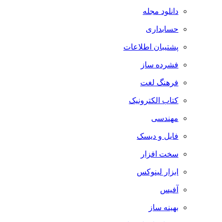
دانلود مجله
حسابداری
پشتیبان اطلاعات
فشرده ساز
فرهنگ لغت
کتاب الکترونیک
مهندسی
فایل و دیسک
سخت افزار
ابزار لینوکس
آفیس
بهینه ساز