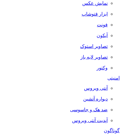
نمایش عکس
ابزار فتوشاپ
فونت
آیکون
تصاویر استوک
تصاویر لایه باز
وکتور
امنیتی
آنتی ویروس
دیواره آتشین
ضد هک و جاسوسی
آپدیت آنتی ویروس
گوناگون