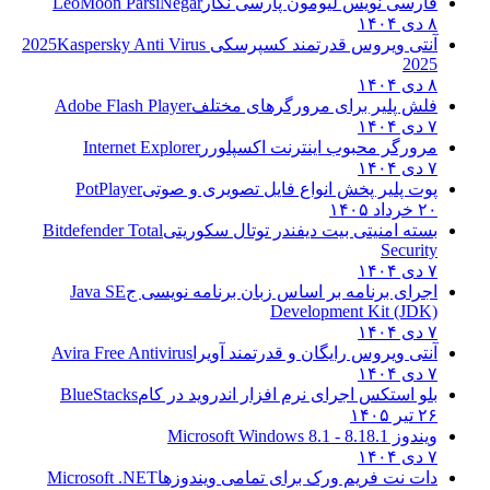
فارسی نویس لیومون پارسی نگار
LeoMoon ParsiNegar
۸ دی ۱۴۰۴
آنتی ویروس قدرتمند کسپرسکی 2025
Kaspersky Anti Virus
2025
۸ دی ۱۴۰۴
فلش پلیر برای مرورگرهای مختلف
Adobe Flash Player
۷ دی ۱۴۰۴
مرورگر محبوب اینترنت اکسپلورر
Internet Explorer
۷ دی ۱۴۰۴
پوت پلیر پخش انواع فایل تصویری و صوتی
PotPlayer
۲۰ خرداد ۱۴۰۵
بسته امنیتی بیت دیفندر توتال سکوریتی
Bitdefender Total
Security
۷ دی ۱۴۰۴
اجرای برنامه بر اساس زبان برنامه نویسی ج
Java SE
Development Kit (JDK)
۷ دی ۱۴۰۴
آنتی ویروس رایگان و قدرتمند آویرا
Avira Free Antivirus
۷ دی ۱۴۰۴
بلو استکس اجرای نرم افزار اندروید در کام
BlueStacks
۲۶ تیر ۱۴۰۵
ویندوز 8.1
8.1 - Microsoft Windows 8.1
۷ دی ۱۴۰۴
دات نت فریم ورک برای تمامی ویندوزها
Microsoft .NET