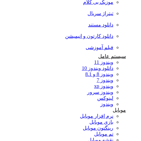
موزیک بی کلام
تیتراژ سریال
دانلود مستند
دانلود کارتون و انیمیشن
فیلم آموزشی
سیستم عامل
ویندوز 11
دانلود ویندوز 10
ویندوز 8 و 8.1
ویندوز 7
ویندوز xp
ویندوز سرور
لینوکس
ویندوز
موبایل
نرم افزار موبایل
بازی موبایل
رینگتون موبایل
تم موبایل
نقشه موبایل