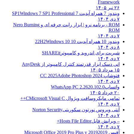
Framework
۲۶ تیر ۱۴۰۵
ویندوز 7 همراه آپدیت 7 SP1
Windows 7 SP1 Professional
۷ دی ۱۴۰۴
ROM - برنامه نرو | ابزار رایت حرفه ای و
Nero Burning
ROM
۷ دی ۱۴۰۴
ویندوز 10 همراه آپدیت 10 22H2
Windows 10
۸ دی ۱۴۰۴
شیریت برای اندروید و کامپیوتر
SHAREit
۷ دی ۱۴۰۴
انی دسک ابزار قدرتمند کنترل کامپیوتر از
AnyDesk
۱۵ مرداد ۱۴۰۵
فتوشاپ CC 2025
Adobe Photoshop 2024
۷ دی ۱۴۰۴
واتساپ
WhatsApp PC 2.2620.102.0
۲۰ خرداد ۱۴۰۵
تمامی مایکروسافت ویژوال C
Microsoft Visual C++
۷ دی ۱۴۰۴
آنتی ویروس نورتون سکوریتی
Norton Security
۷ دی ۱۴۰۴
– ویرایش فایل
Hosts File Editor+
۷ دی ۱۴۰۴
آفیس 2019
2019 Microsoft Office 2019 Pro Plus v