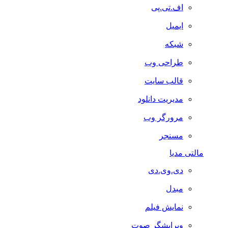
اف.تی.پی
ایمیل
شبکه
طراحی وب
قالب سایت
مدیریت دانلود
مرورگر وب
مسنجر
مالتی مدیا
دی.وی.دی
مبدل
نمایش فیلم
ویرایشگر صوت