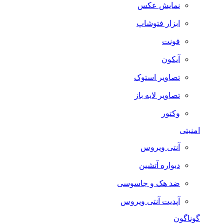
نمایش عکس
ابزار فتوشاپ
فونت
آیکون
تصاویر استوک
تصاویر لایه باز
وکتور
امنیتی
آنتی ویروس
دیواره آتشین
ضد هک و جاسوسی
آپدیت آنتی ویروس
گوناگون