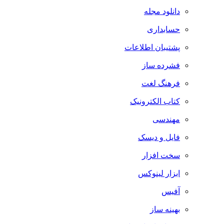
دانلود مجله
حسابداری
پشتیبان اطلاعات
فشرده ساز
فرهنگ لغت
کتاب الکترونیک
مهندسی
فایل و دیسک
سخت افزار
ابزار لینوکس
آفیس
بهینه ساز