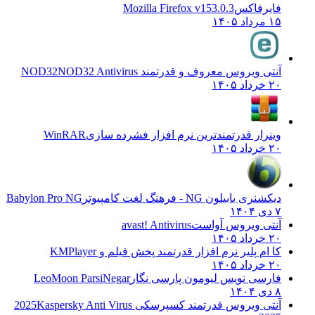
فایرفاکس
Mozilla Firefox v153.0.3
۱۵ مرداد ۱۴۰۵
آنتی ویروس معروف و قدرتمند NOD32
NOD32 Antivirus
۲۰ خرداد ۱۴۰۵
وینرار قدرتمندترین نرم افزار فشرده سازی
WinRAR
۲۰ خرداد ۱۴۰۵
دیکشنری بابیلون NG - فرهنگ لغت کامپیوتر
Babylon Pro NG
۷ دی ۱۴۰۴
آنتی ویروس آواست
avast! Antivirus
۲۰ خرداد ۱۴۰۵
کا ام پلیر نرم افزار قدرتمند پخش فیلم و
KMPlayer
۲۰ خرداد ۱۴۰۵
فارسی نویس لیومون پارسی نگار
LeoMoon ParsiNegar
۸ دی ۱۴۰۴
آنتی ویروس قدرتمند کسپرسکی 2025
Kaspersky Anti Virus