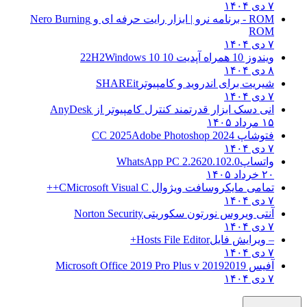
۷ دی ۱۴۰۴
ROM - برنامه نرو | ابزار رایت حرفه ای و
Nero Burning
ROM
۷ دی ۱۴۰۴
ویندوز 10 همراه آپدیت 10 22H2
Windows 10
۸ دی ۱۴۰۴
شیریت برای اندروید و کامپیوتر
SHAREit
۷ دی ۱۴۰۴
انی دسک ابزار قدرتمند کنترل کامپیوتر از
AnyDesk
۱۵ مرداد ۱۴۰۵
فتوشاپ CC 2025
Adobe Photoshop 2024
۷ دی ۱۴۰۴
واتساپ
WhatsApp PC 2.2620.102.0
۲۰ خرداد ۱۴۰۵
تمامی مایکروسافت ویژوال C
Microsoft Visual C++
۷ دی ۱۴۰۴
آنتی ویروس نورتون سکوریتی
Norton Security
۷ دی ۱۴۰۴
– ویرایش فایل
Hosts File Editor+
۷ دی ۱۴۰۴
آفیس 2019
2019 Microsoft Office 2019 Pro Plus v
۷ دی ۱۴۰۴