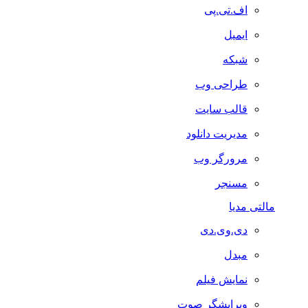
اف.تی.پی
ایمیل
شبکه
طراحی وب
قالب سایت
مدیریت دانلود
مرورگر وب
مسنجر
مالتی مدیا
دی.وی.دی
مبدل
نمایش فیلم
ویرایشگر صوت