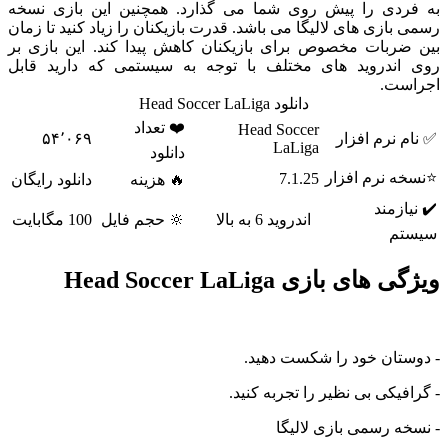
دی را پیش روی شما می گذارد. همچنین این بازی نسخه
ازی های لالیگا می باشد. قدرت بازیکنان را زیاد کنید تا زمان
ربات مخصوص برای بازیکنان کاهش پیدا کند. این بازی بر
ندروید های مختلف با توجه به سیستمی که دارید قابل
ت.
دانلود Head Soccer LaLiga
❤️ تعداد
Head Soccer
نرم افزار
۵۴٬۰۶۹
LaLiga
دانلود
 نرم افزار
7.1.25
🔥 هزینه
دانلود رایگان
زمند
اندروید 6 به بالا
🔆 حجم فایل
100 مگابایت
م
ی بازی Head Soccer LaLiga
تان خود را شکست دهید.
یکی بی نظیر را تجربه کنید.
 رسمی بازی لالیگا