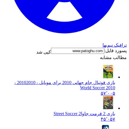
نیم‌بها
فایل:
کپی شد
 مشابه
بازی فوتبال جام جهانی 2010 برای موبایل - 2010
2010 -
World Soccer 2010
۵۷٬۰۰۵
بازی 2 فرمت جاوا
Street Soccer 2
۴۵٬۰۵۷