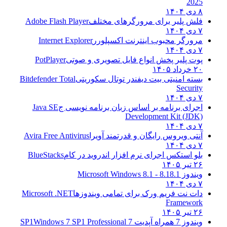
2025
۸ دی ۱۴۰۴
فلش پلیر برای مرورگرهای مختلف
Adobe Flash Player
۷ دی ۱۴۰۴
مرورگر محبوب اینترنت اکسپلورر
Internet Explorer
۷ دی ۱۴۰۴
پوت پلیر پخش انواع فایل تصویری و صوتی
PotPlayer
۲۰ خرداد ۱۴۰۵
بسته امنیتی بیت دیفندر توتال سکوریتی
Bitdefender Total
Security
۷ دی ۱۴۰۴
اجرای برنامه بر اساس زبان برنامه نویسی ج
Java SE
Development Kit (JDK)
۷ دی ۱۴۰۴
آنتی ویروس رایگان و قدرتمند آویرا
Avira Free Antivirus
۷ دی ۱۴۰۴
بلو استکس اجرای نرم افزار اندروید در کام
BlueStacks
۲۶ تیر ۱۴۰۵
ویندوز 8.1
8.1 - Microsoft Windows 8.1
۷ دی ۱۴۰۴
دات نت فریم ورک برای تمامی ویندوزها
Microsoft .NET
Framework
۲۶ تیر ۱۴۰۵
ویندوز 7 همراه آپدیت 7 SP1
Windows 7 SP1 Professional