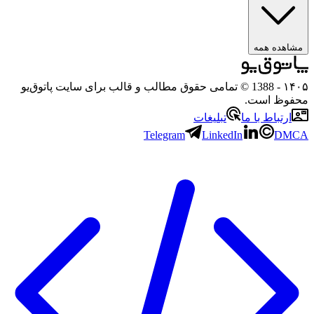
ه همه
- 1388 © تمامی حقوق مطالب و قالب برای سایت پاتوق‌یو
 است.
باط با ما
تبلیغات
Telegram
LinkedIn