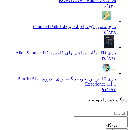
ROBOWAR - Robot VS Alien
۶٬۱۲۰
بازی مسیر کج برای اندروید
Crooked Path 1.4
۵٬۸۲۸
بازی TD بیگانه مهاجم برای کامپیوتر
Alien Shooter TD
۲۵٬۸۹۷
بازی 10: بن تن تجربه بیگانه برای اندروید
Ben 10 Alien
Experience 1.1.1
۹۱٬۰۷۴
 خود را بنویسید
دیدگاه