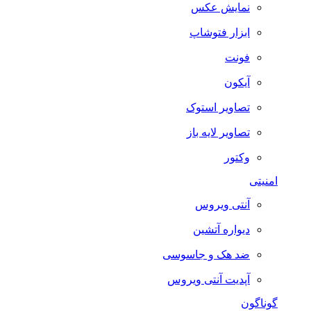
نمایش عکس
ابزار فتوشاپ
فونت
آیکون
تصاویر استوک
تصاویر لایه باز
وکتور
امنیتی
آنتی ویروس
دیواره آتشین
ضد هک و جاسوسی
آپدیت آنتی ویروس
گوناگون