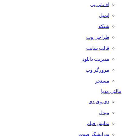
اف.تی.پی
ایمیل
شبکه
طراحی وب
قالب سایت
مدیریت دانلود
مرورگر وب
مسنجر
مالتی مدیا
دی.وی.دی
مبدل
نمایش فیلم
ویرایشگر صوت