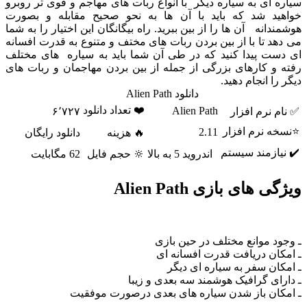
ای به سیاره دیگر با انواع ربات های مهاجم و قوی تر روبرو
د شد که باید با آن ها به نحو صحیح مقابله و بصورت
انه آن ها را از بین ببرید. راه بیگانگان این اختیار را به شما
 تا با از بین بردن ربات های مختف و متنوع به قدرت افسانه
ت پیدا کنید که در طی آن شما باید به سیاره های مختلف
و کارهای بزرگی از جمله از بین بردن مهاجمان و ربات های
ا انجام دهید.
دانلود Alien Path
❤️ تعداد دانلود
Alien Path
نرم افزار
۶٬۷۲۷
 نرم افزار
2.11
🔥 هزینه
دانلود رایگان
ازمند سیستم
اندروید 5 به بالا
🔆 حجم فایل
62 مگابایت
های بازی Alien Path
 موانع مختلف در حین بازی
ن دریافت قدرت افسانه ای
ن سفر به سیاره ای دیگر
ی گرافیک هوشمند سه بعدی و زیبا
ان باز شدن سیاره های بعدی درصورت موفقیت