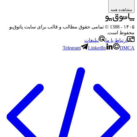
ه همه
- 1388 © تمامی حقوق مطالب و قالب برای سایت پاتوق‌یو
 است.
باط با ما
تبلیغات
Telegram
LinkedIn