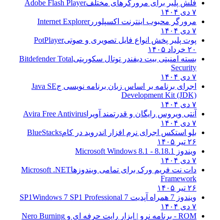
فلش پلیر برای مرورگرهای مختلف
Adobe Flash Player
۷ دی ۱۴۰۴
مرورگر محبوب اینترنت اکسپلورر
Internet Explorer
۷ دی ۱۴۰۴
پوت پلیر پخش انواع فایل تصویری و صوتی
PotPlayer
۲۰ خرداد ۱۴۰۵
بسته امنیتی بیت دیفندر توتال سکوریتی
Bitdefender Total
Security
۷ دی ۱۴۰۴
اجرای برنامه بر اساس زبان برنامه نویسی ج
Java SE
Development Kit (JDK)
۷ دی ۱۴۰۴
آنتی ویروس رایگان و قدرتمند آویرا
Avira Free Antivirus
۷ دی ۱۴۰۴
بلو استکس اجرای نرم افزار اندروید در کام
BlueStacks
۲۶ تیر ۱۴۰۵
ویندوز 8.1
8.1 - Microsoft Windows 8.1
۷ دی ۱۴۰۴
دات نت فریم ورک برای تمامی ویندوزها
Microsoft .NET
Framework
۲۶ تیر ۱۴۰۵
ویندوز 7 همراه آپدیت 7 SP1
Windows 7 SP1 Professional
۷ دی ۱۴۰۴
ROM - برنامه نرو | ابزار رایت حرفه ای و
Nero Burning