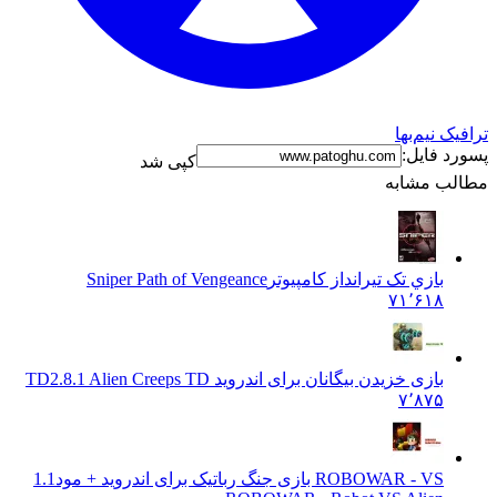
نیم‌بها
فایل:
کپی شد
 مشابه
بازي تک تیرانداز کامپیوتر
Sniper Path of Vengeance
۷۱٬۶۱۸
بازی خزیدن بیگانان برای اندروید TD
2.8.1 Alien Creeps TD
۷٬۸۷۵
ROBOWAR - VS بازی جنگ رباتیک برای اندروید + مود
1.1