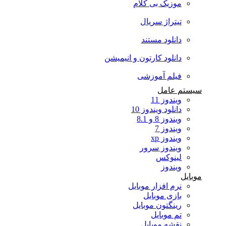
موزیک بی کلام
تیتراژ سریال
دانلود مستند
دانلود کارتون و انیمیشن
فیلم آموزشی
سیستم عامل
ویندوز 11
دانلود ویندوز 10
ویندوز 8 و 8.1
ویندوز 7
ویندوز xp
ویندوز سرور
لینوکس
ویندوز
موبایل
نرم افزار موبایل
بازی موبایل
رینگتون موبایل
تم موبایل
نقشه موبایل