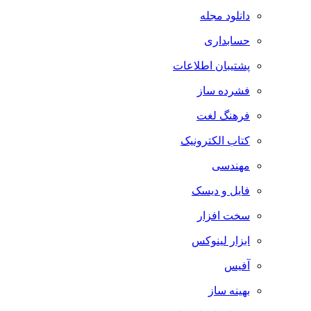
دانلود مجله
حسابداری
پشتیبان اطلاعات
فشرده ساز
فرهنگ لغت
کتاب الکترونیک
مهندسی
فایل و دیسک
سخت افزار
ابزار لینوکس
آفیس
بهینه ساز