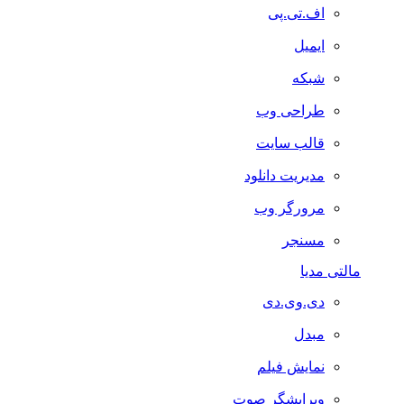
اف.تی.پی
ایمیل
شبکه
طراحی وب
قالب سایت
مدیریت دانلود
مرورگر وب
مسنجر
مالتی مدیا
دی.وی.دی
مبدل
نمایش فیلم
ویرایشگر صوت