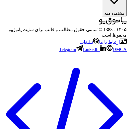
ه همه
- 1388 © تمامی حقوق مطالب و قالب برای سایت پاتوق‌یو
 است.
باط با ما
تبلیغات
Telegram
LinkedIn