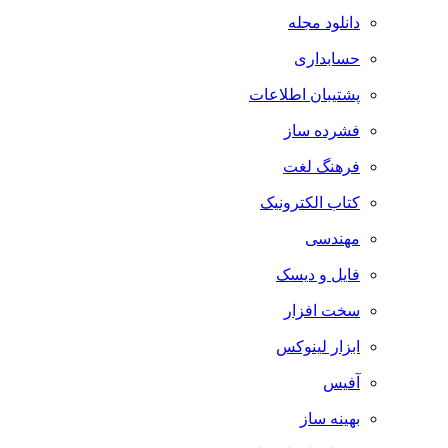
دانلود مجله
حسابداری
پشتیبان اطلاعات
فشرده ساز
فرهنگ لغت
کتاب الکترونیک
مهندسی
فایل و دیسک
سخت افزار
ابزار لینوکس
آفیس
بهینه ساز