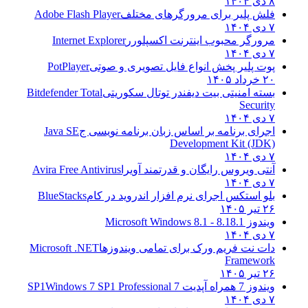
۸ دی ۱۴۰۴
فلش پلیر برای مرورگرهای مختلف
Adobe Flash Player
۷ دی ۱۴۰۴
مرورگر محبوب اینترنت اکسپلورر
Internet Explorer
۷ دی ۱۴۰۴
پوت پلیر پخش انواع فایل تصویری و صوتی
PotPlayer
۲۰ خرداد ۱۴۰۵
بسته امنیتی بیت دیفندر توتال سکوریتی
Bitdefender Total
Security
۷ دی ۱۴۰۴
اجرای برنامه بر اساس زبان برنامه نویسی ج
Java SE
Development Kit (JDK)
۷ دی ۱۴۰۴
آنتی ویروس رایگان و قدرتمند آویرا
Avira Free Antivirus
۷ دی ۱۴۰۴
بلو استکس اجرای نرم افزار اندروید در کام
BlueStacks
۲۶ تیر ۱۴۰۵
ویندوز 8.1
8.1 - Microsoft Windows 8.1
۷ دی ۱۴۰۴
دات نت فریم ورک برای تمامی ویندوزها
Microsoft .NET
Framework
۲۶ تیر ۱۴۰۵
ویندوز 7 همراه آپدیت 7 SP1
Windows 7 SP1 Professional
۷ دی ۱۴۰۴