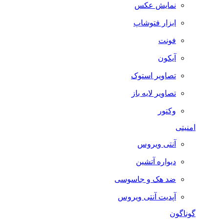
نمایش عکس
ابزار فتوشاپ
فونت
آیکون
تصاویر استوک
تصاویر لایه باز
وکتور
امنیتی
آنتی ویروس
دیواره آتشین
ضد هک و جاسوسی
آپدیت آنتی ویروس
گوناگون