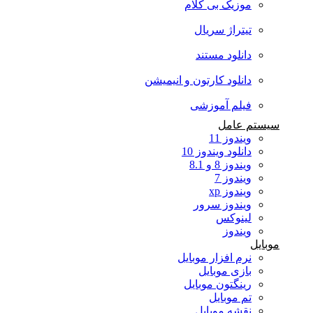
موزیک بی کلام
تیتراژ سریال
دانلود مستند
دانلود کارتون و انیمیشن
فیلم آموزشی
سیستم عامل
ویندوز 11
دانلود ویندوز 10
ویندوز 8 و 8.1
ویندوز 7
ویندوز xp
ویندوز سرور
لینوکس
ویندوز
موبایل
نرم افزار موبایل
بازی موبایل
رینگتون موبایل
تم موبایل
نقشه موبایل