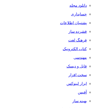
دانلود مجله
حسابداری
پشتیبان اطلاعات
فشرده ساز
فرهنگ لغت
کتاب الکترونیک
مهندسی
فایل و دیسک
سخت افزار
ابزار لینوکس
آفیس
بهینه ساز