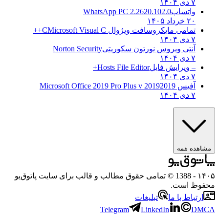
۷ دی ۱۴۰۴
واتساپ
WhatsApp PC 2.2620.102.0
۲۰ خرداد ۱۴۰۵
تمامی مایکروسافت ویژوال C
Microsoft Visual C++
۷ دی ۱۴۰۴
آنتی ویروس نورتون سکوریتی
Norton Security
۷ دی ۱۴۰۴
– ویرایش فایل
Hosts File Editor+
۷ دی ۱۴۰۴
آفیس 2019
2019 Microsoft Office 2019 Pro Plus v
۷ دی ۱۴۰۴
ه همه
- 1388 © تمامی حقوق مطالب و قالب برای سایت پاتوق‌یو
 است.
باط با ما
تبلیغات
Telegram
LinkedIn