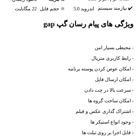
ازمند سیستم
اندروید 5.0
🔆 حجم فایل
22 مگابایت
ی های پیام رسان گپ gap
طی بسیار امن
 کاربری متریال
ان عوض کردن پوسته برنامه
ن ارسال فایل
 بالا در چت دادن
ان ساخت گروه ها
راک گذاری عکس و فیلم
 انواع استیکر ها
 اجرا بر روی تبلت ها