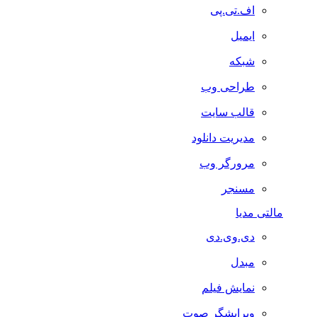
اف.تی.پی
ایمیل
شبکه
طراحی وب
قالب سایت
مدیریت دانلود
مرورگر وب
مسنجر
مالتی مدیا
دی.وی.دی
مبدل
نمایش فیلم
ویرایشگر صوت