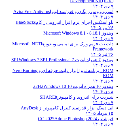
Development Kit (JDK)
۷ دی ۱۴۰۴
آنتی ویروس رایگان و قدرتمند آویرا
Avira Free Antivirus
۷ دی ۱۴۰۴
بلو استکس اجرای نرم افزار اندروید در کام
BlueStacks
۲۶ تیر ۱۴۰۵
ویندوز 8.1
8.1 - Microsoft Windows 8.1
۷ دی ۱۴۰۴
دات نت فریم ورک برای تمامی ویندوزها
Microsoft .NET
Framework
۲۶ تیر ۱۴۰۵
ویندوز 7 همراه آپدیت 7 SP1
Windows 7 SP1 Professional
۷ دی ۱۴۰۴
ROM - برنامه نرو | ابزار رایت حرفه ای و
Nero Burning
ROM
۷ دی ۱۴۰۴
ویندوز 10 همراه آپدیت 10 22H2
Windows 10
۸ دی ۱۴۰۴
شیریت برای اندروید و کامپیوتر
SHAREit
۷ دی ۱۴۰۴
انی دسک ابزار قدرتمند کنترل کامپیوتر از
AnyDesk
۱۵ مرداد ۱۴۰۵
فتوشاپ CC 2025
Adobe Photoshop 2024
۷ دی ۱۴۰۴