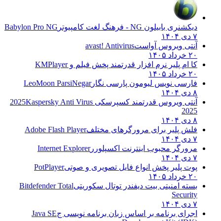
دیکشنری بابیلون NG - فرهنگ لغت کامپیوتر
Babylon Pro NG
۷ دی ۱۴۰۴
آنتی ویروس آواست
avast! Antivirus
۲۰ خرداد ۱۴۰۵
کا ام پلیر نرم افزار قدرتمند پخش فیلم و
KMPlayer
۲۰ خرداد ۱۴۰۵
فارسی نویس لیومون پارسی نگار
LeoMoon ParsiNegar
۸ دی ۱۴۰۴
آنتی ویروس قدرتمند کسپرسکی 2025
Kaspersky Anti Virus
2025
۸ دی ۱۴۰۴
فلش پلیر برای مرورگرهای مختلف
Adobe Flash Player
۷ دی ۱۴۰۴
مرورگر محبوب اینترنت اکسپلورر
Internet Explorer
۷ دی ۱۴۰۴
پوت پلیر پخش انواع فایل تصویری و صوتی
PotPlayer
۲۰ خرداد ۱۴۰۵
بسته امنیتی بیت دیفندر توتال سکوریتی
Bitdefender Total
Security
۷ دی ۱۴۰۴
اجرای برنامه بر اساس زبان برنامه نویسی ج
Java SE