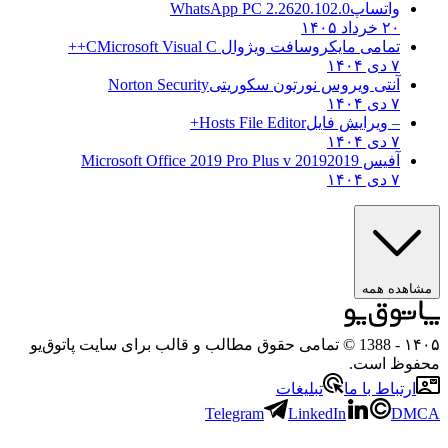
واتساپ
WhatsApp PC 2.2620.102.0
۲۰ خرداد ۱۴۰۵
تمامی مایکروسافت ویژوال C
Microsoft Visual C++
۷ دی ۱۴۰۴
آنتی ویروس نورتون سکوریتی
Norton Security
۷ دی ۱۴۰۴
– ویرایش فایل
Hosts File Editor+
۷ دی ۱۴۰۴
آفیس 2019
2019 Microsoft Office 2019 Pro Plus v
۷ دی ۱۴۰۴
ه همه
- 1388 © تمامی حقوق مطالب و قالب برای سایت پاتوق‌یو
 است.
باط با ما
تبلیغات
Telegram
LinkedIn