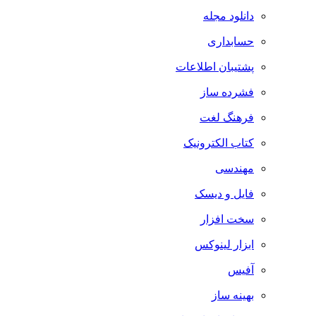
دانلود مجله
حسابداری
پشتیبان اطلاعات
فشرده ساز
فرهنگ لغت
کتاب الکترونیک
مهندسی
فایل و دیسک
سخت افزار
ابزار لینوکس
آفیس
بهینه ساز