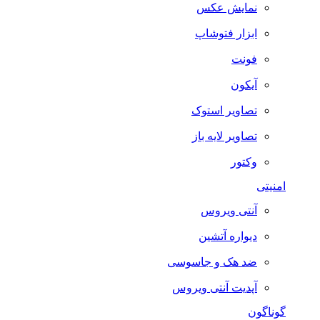
نمایش عکس
ابزار فتوشاپ
فونت
آیکون
تصاویر استوک
تصاویر لایه باز
وکتور
امنیتی
آنتی ویروس
دیواره آتشین
ضد هک و جاسوسی
آپدیت آنتی ویروس
گوناگون