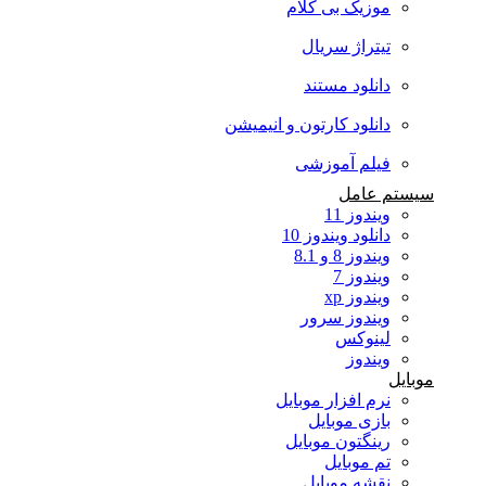
موزیک بی کلام
تیتراژ سریال
دانلود مستند
دانلود کارتون و انیمیشن
فیلم آموزشی
سیستم عامل
ویندوز 11
دانلود ویندوز 10
ویندوز 8 و 8.1
ویندوز 7
ویندوز xp
ویندوز سرور
لینوکس
ویندوز
موبایل
نرم افزار موبایل
بازی موبایل
رینگتون موبایل
تم موبایل
نقشه موبایل