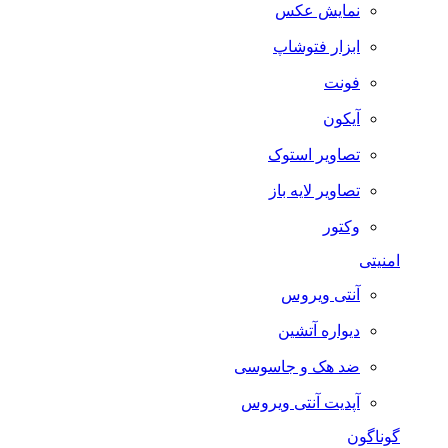
نمایش عکس
ابزار فتوشاپ
فونت
آیکون
تصاویر استوک
تصاویر لایه باز
وکتور
امنیتی
آنتی ویروس
دیواره آتشین
ضد هک و جاسوسی
آپدیت آنتی ویروس
گوناگون