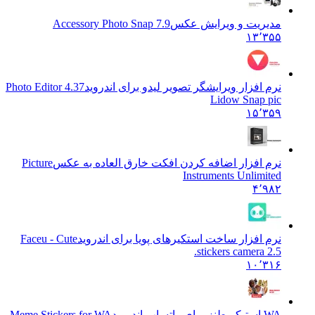
مدیریت و ویرایش عکس
Accessory Photo Snap 7.9
۱۳٬۳۵۵
نرم افزار ویرایشگر تصویر لیدو برای اندروید
4.37 Photo Editor
Lidow Snap pic
۱۵٬۳۵۹
نرم افزار اضافه کردن افکت خارق العاده به عکس
Picture
Instruments Unlimited
۴٬۹۸۲
نرم افزار ساخت استکیرهای پویا برای اندروید
Faceu - Cute
stickers camera 2.5.
۱۰٬۳۱۶
WA استیکر طنز برای واتساپ اندروید
Meme Stickers for WA