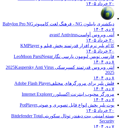
۲۰ خرداد ۱۴۰۵
دیکشنری بابیلون NG - فرهنگ لغت کامپیوتر
Babylon Pro NG
۷ دی ۱۴۰۴
آنتی ویروس آواست
avast! Antivirus
۲۰ خرداد ۱۴۰۵
کا ام پلیر نرم افزار قدرتمند پخش فیلم و
KMPlayer
۲۰ خرداد ۱۴۰۵
فارسی نویس لیومون پارسی نگار
LeoMoon ParsiNegar
۸ دی ۱۴۰۴
آنتی ویروس قدرتمند کسپرسکی 2025
Kaspersky Anti Virus
2025
۸ دی ۱۴۰۴
فلش پلیر برای مرورگرهای مختلف
Adobe Flash Player
۷ دی ۱۴۰۴
مرورگر محبوب اینترنت اکسپلورر
Internet Explorer
۷ دی ۱۴۰۴
پوت پلیر پخش انواع فایل تصویری و صوتی
PotPlayer
۲۰ خرداد ۱۴۰۵
بسته امنیتی بیت دیفندر توتال سکوریتی
Bitdefender Total
Security
۷ دی ۱۴۰۴