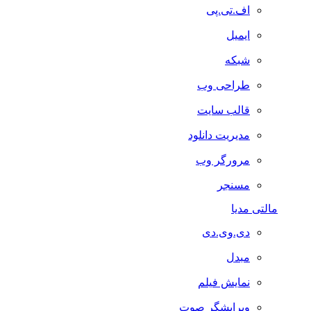
اف.تی.پی
ایمیل
شبکه
طراحی وب
قالب سایت
مدیریت دانلود
مرورگر وب
مسنجر
مالتی مدیا
دی.وی.دی
مبدل
نمایش فیلم
ویرایشگر صوت