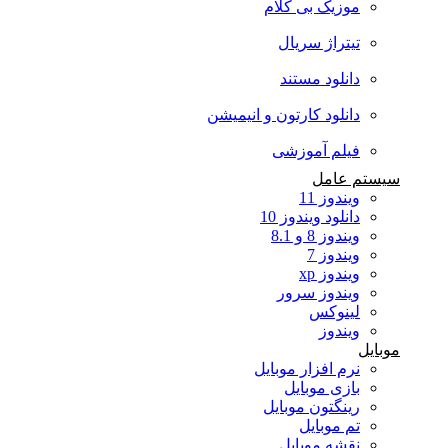
موزیک بی کلام
تیتراژ سریال
دانلود مستند
دانلود کارتون و انیمیشن
فیلم آموزشی
سیستم عامل
ویندوز 11
دانلود ویندوز 10
ویندوز 8 و 8.1
ویندوز 7
ویندوز xp
ویندوز سرور
لینوکس
ویندوز
موبایل
نرم افزار موبایل
بازی موبایل
رینگتون موبایل
تم موبایل
نقشه موبایل