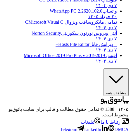
۷ دی ۱۴۰۴
واتساپ
WhatsApp PC 2.2620.102.0
۲۰ خرداد ۱۴۰۵
تمامی مایکروسافت ویژوال C
Microsoft Visual C++
۷ دی ۱۴۰۴
آنتی ویروس نورتون سکوریتی
Norton Security
۷ دی ۱۴۰۴
– ویرایش فایل
Hosts File Editor+
۷ دی ۱۴۰۴
آفیس 2019
2019 Microsoft Office 2019 Pro Plus v
۷ دی ۱۴۰۴
ه همه
- 1388 © تمامی حقوق مطالب و قالب برای سایت پاتوق‌یو
 است.
باط با ما
تبلیغات
Telegram
LinkedIn