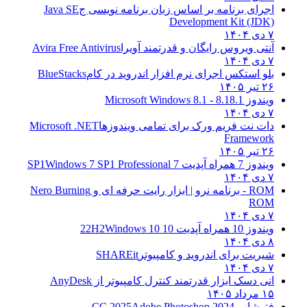
اجرای برنامه بر اساس زبان برنامه نویسی ج
Java SE
Development Kit (JDK)
۷ دی ۱۴۰۴
آنتی ویروس رایگان و قدرتمند آویرا
Avira Free Antivirus
۷ دی ۱۴۰۴
بلو استکس اجرای نرم افزار اندروید در کام
BlueStacks
۲۶ تیر ۱۴۰۵
ویندوز 8.1
8.1 - Microsoft Windows 8.1
۷ دی ۱۴۰۴
دات نت فریم ورک برای تمامی ویندوزها
Microsoft .NET
Framework
۲۶ تیر ۱۴۰۵
ویندوز 7 همراه آپدیت 7 SP1
Windows 7 SP1 Professional
۷ دی ۱۴۰۴
ROM - برنامه نرو | ابزار رایت حرفه ای و
Nero Burning
ROM
۷ دی ۱۴۰۴
ویندوز 10 همراه آپدیت 10 22H2
Windows 10
۸ دی ۱۴۰۴
شیریت برای اندروید و کامپیوتر
SHAREit
۷ دی ۱۴۰۴
انی دسک ابزار قدرتمند کنترل کامپیوتر از
AnyDesk
۱۵ مرداد ۱۴۰۵
فتوشاپ CC 2025
Adobe Photoshop 2024