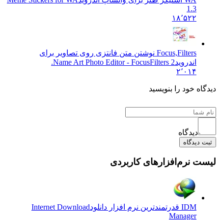
1.3
۱۸٬۵۲۲
Focus,Filters نوشتن متن فانتزی روی تصاویر برای
اندروید
Name Art Photo Editor - FocusFilters 2.
۲٬۰۱۴
 خود را بنویسید
دیدگاه
یدگاه
نرم‌افزارهای کاربردی
IDM قدرتمندترین نرم افزار دانلود
Internet Download
Manager