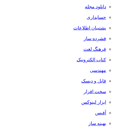
دانلود مجله
حسابداری
پشتیبان اطلاعات
فشرده ساز
فرهنگ لغت
کتاب الکترونیک
مهندسی
فایل و دیسک
سخت افزار
ابزار لینوکس
آفیس
بهینه ساز