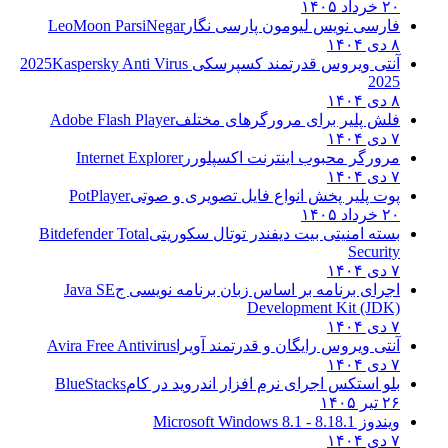
۲۰ خرداد ۱۴۰۵
فارسی نویس لیومون پارسی نگار
LeoMoon ParsiNegar
۸ دی ۱۴۰۴
آنتی ویروس قدرتمند کسپرسکی 2025
Kaspersky Anti Virus
2025
۸ دی ۱۴۰۴
فلش پلیر برای مرورگرهای مختلف
Adobe Flash Player
۷ دی ۱۴۰۴
مرورگر محبوب اینترنت اکسپلورر
Internet Explorer
۷ دی ۱۴۰۴
پوت پلیر پخش انواع فایل تصویری و صوتی
PotPlayer
۲۰ خرداد ۱۴۰۵
بسته امنیتی بیت دیفندر توتال سکوریتی
Bitdefender Total
Security
۷ دی ۱۴۰۴
اجرای برنامه بر اساس زبان برنامه نویسی ج
Java SE
Development Kit (JDK)
۷ دی ۱۴۰۴
آنتی ویروس رایگان و قدرتمند آویرا
Avira Free Antivirus
۷ دی ۱۴۰۴
بلو استکس اجرای نرم افزار اندروید در کام
BlueStacks
۲۶ تیر ۱۴۰۵
ویندوز 8.1
8.1 - Microsoft Windows 8.1
۷ دی ۱۴۰۴