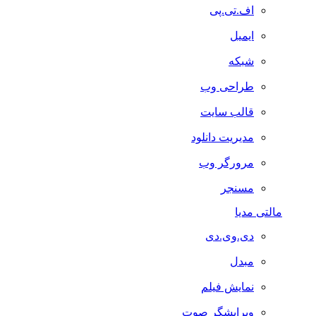
اف.تی.پی
ایمیل
شبکه
طراحی وب
قالب سایت
مدیریت دانلود
مرورگر وب
مسنجر
مالتی مدیا
دی.وی.دی
مبدل
نمایش فیلم
ویرایشگر صوت