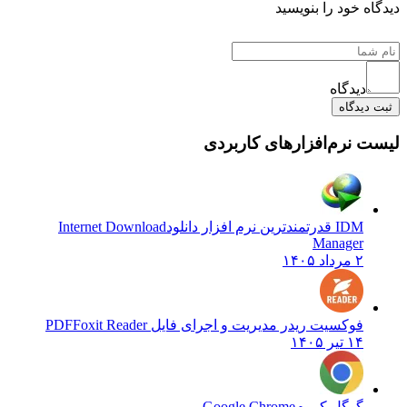
 خود را بنویسید
دیدگاه
یدگاه
نرم‌افزارهای کاربردی
IDM قدرتمندترین نرم افزار دانلود
Internet Download
Manager
۲ مرداد ۱۴۰۵
فوکسیت ریدر مدیریت و اجرای فایل PDF
Foxit Reader
۱۴ تیر ۱۴۰۵
گوگل کروم
Google Chrome