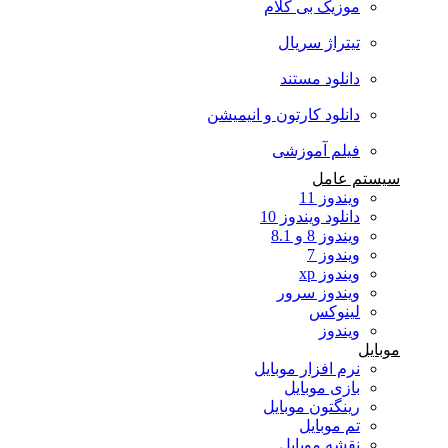
موزیک بی کلام
تیتراژ سریال
دانلود مستند
دانلود کارتون و انیمیشن
فیلم آموزشی
سیستم عامل
ویندوز 11
دانلود ویندوز 10
ویندوز 8 و 8.1
ویندوز 7
ویندوز xp
ویندوز سرور
لینوکس
ویندوز
موبایل
نرم افزار موبایل
بازی موبایل
رینگتون موبایل
تم موبایل
نقشه موبایل