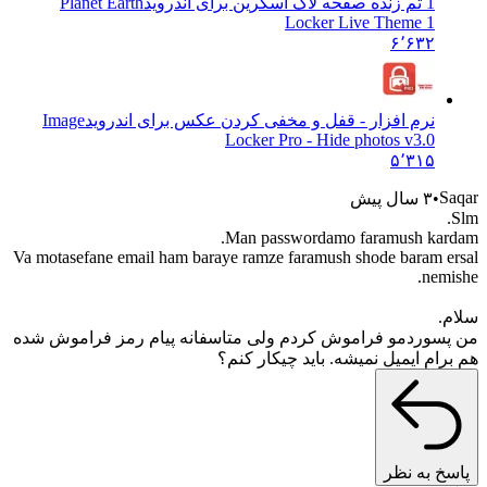
1 تم زنده صفحه لاک اسکرین برای اندروید
Planet Earth
Locker Live Theme 1
۶٬۶۳۲
نرم افزار - قفل و مخفی کردن عکس برای اندروید
Image
Locker Pro - Hide photos v3.0
۵٬۳۱۵
۳ سال پیش
Man passwordamo faramush k
Va motasefane email ham baraye ramze faramush shode baram
ne
وردمو فراموش کردم ولی متاسفانه پیام رمز فراموش شده
م ایمیل نمیشه. باید چیکار کنم؟
به نظر