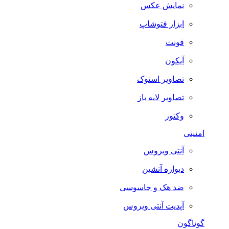
نمایش عکس
ابزار فتوشاپ
فونت
آیکون
تصاویر استوک
تصاویر لایه باز
وکتور
امنیتی
آنتی ویروس
دیواره آتشین
ضد هک و جاسوسی
آپدیت آنتی ویروس
گوناگون