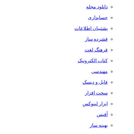
دانلود مجله
حسابداری
پشتیبان اطلاعات
فشرده ساز
فرهنگ لغت
کتاب الکترونیک
مهندسی
فایل و دیسک
سخت افزار
ابزار لینوکس
آفیس
بهینه ساز