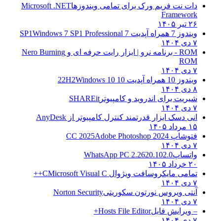
دات نت فریم ورک برای تمامی ویندوزها
Microsoft .NET
Framework
۲۶ تیر ۱۴۰۵
ویندوز 7 همراه آپدیت 7 SP1
Windows 7 SP1 Professional
۷ دی ۱۴۰۴
ROM - برنامه نرو | ابزار رایت حرفه ای و
Nero Burning
ROM
۷ دی ۱۴۰۴
ویندوز 10 همراه آپدیت 10 22H2
Windows 10
۸ دی ۱۴۰۴
شیریت برای اندروید و کامپیوتر
SHAREit
۷ دی ۱۴۰۴
انی دسک ابزار قدرتمند کنترل کامپیوتر از
AnyDesk
۱۵ مرداد ۱۴۰۵
فتوشاپ CC 2025
Adobe Photoshop 2024
۷ دی ۱۴۰۴
واتساپ
WhatsApp PC 2.2620.102.0
۲۰ خرداد ۱۴۰۵
تمامی مایکروسافت ویژوال C
Microsoft Visual C++
۷ دی ۱۴۰۴
آنتی ویروس نورتون سکوریتی
Norton Security
۷ دی ۱۴۰۴
– ویرایش فایل
Hosts File Editor+
۷ دی ۱۴۰۴