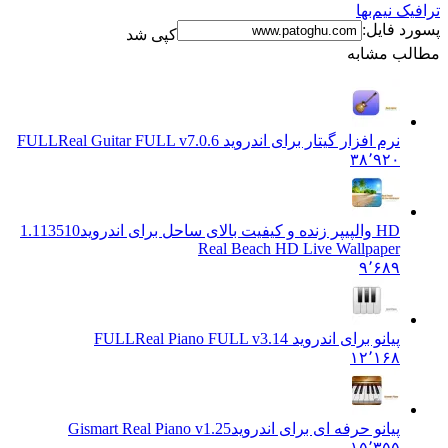
نیم‌بها
فایل:
کپی شد
 مشابه
نرم افزار گیتار برای اندروید FULL
Real Guitar FULL v7.0.6
۳۸٬۹۲۰
HD والپیپر زنده و کیفیت بالای ساحل برای اندروید
1.113510
Real Beach HD Live Wallpaper
۹٬۶۸۹
پیانو برای اندروید FULL
Real Piano FULL v3.14
۱۲٬۱۶۸
پیانو حرفه ای برای اندروید
Gismart Real Piano v1.25
۱۵٬۳۵۵