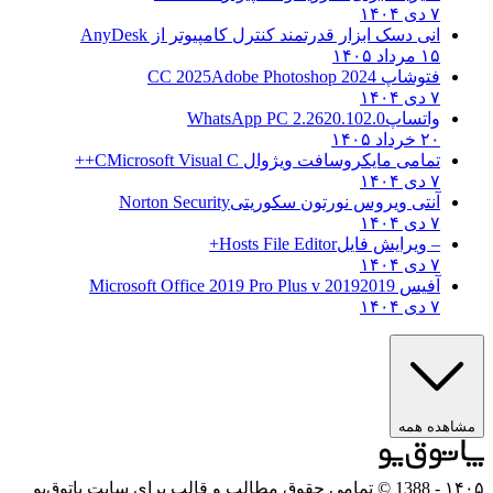
۷ دی ۱۴۰۴
انی دسک ابزار قدرتمند کنترل کامپیوتر از
AnyDesk
۱۵ مرداد ۱۴۰۵
فتوشاپ CC 2025
Adobe Photoshop 2024
۷ دی ۱۴۰۴
واتساپ
WhatsApp PC 2.2620.102.0
۲۰ خرداد ۱۴۰۵
تمامی مایکروسافت ویژوال C
Microsoft Visual C++
۷ دی ۱۴۰۴
آنتی ویروس نورتون سکوریتی
Norton Security
۷ دی ۱۴۰۴
– ویرایش فایل
Hosts File Editor+
۷ دی ۱۴۰۴
آفیس 2019
2019 Microsoft Office 2019 Pro Plus v
۷ دی ۱۴۰۴
ه همه
- 1388 © تمامی حقوق مطالب و قالب برای سایت پاتوق‌یو