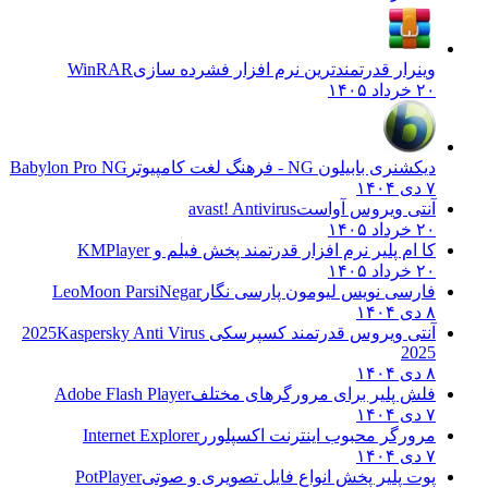
وینرار قدرتمندترین نرم افزار فشرده سازی
WinRAR
۲۰ خرداد ۱۴۰۵
دیکشنری بابیلون NG - فرهنگ لغت کامپیوتر
Babylon Pro NG
۷ دی ۱۴۰۴
آنتی ویروس آواست
avast! Antivirus
۲۰ خرداد ۱۴۰۵
کا ام پلیر نرم افزار قدرتمند پخش فیلم و
KMPlayer
۲۰ خرداد ۱۴۰۵
فارسی نویس لیومون پارسی نگار
LeoMoon ParsiNegar
۸ دی ۱۴۰۴
آنتی ویروس قدرتمند کسپرسکی 2025
Kaspersky Anti Virus
2025
۸ دی ۱۴۰۴
فلش پلیر برای مرورگرهای مختلف
Adobe Flash Player
۷ دی ۱۴۰۴
مرورگر محبوب اینترنت اکسپلورر
Internet Explorer
۷ دی ۱۴۰۴
پوت پلیر پخش انواع فایل تصویری و صوتی
PotPlayer