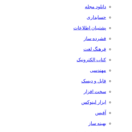
دانلود مجله
حسابداری
پشتیبان اطلاعات
فشرده ساز
فرهنگ لغت
کتاب الکترونیک
مهندسی
فایل و دیسک
سخت افزار
ابزار لینوکس
آفیس
بهینه ساز