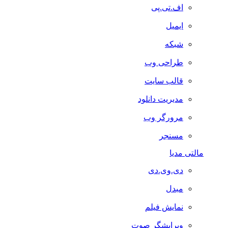
اف.تی.پی
ایمیل
شبکه
طراحی وب
قالب سایت
مدیریت دانلود
مرورگر وب
مسنجر
مالتی مدیا
دی.وی.دی
مبدل
نمایش فیلم
ویرایشگر صوت