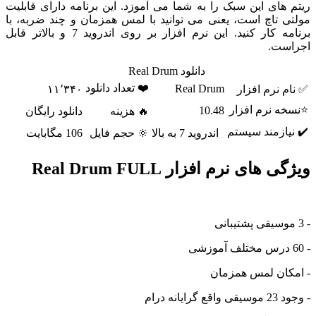
ای این سبک را به شما می آموزد. این برنامه دارای قابلیت
 تاچ است، یعنی می توانید با لمس همزمان و چند ضربه، با
برنامه کار کنید. این نرم افزار بر روی اندروید 7 و بالاتر قابل
ت.
دانلود Real Drum
❤️ تعداد دانلود
Real Drum
نرم افزار
۱۱٬۳۴۰
 نرم افزار
10.48
🔥 هزینه
دانلود رایگان
ازمند سیستم
اندروید 7 به بالا
🔆 حجم فایل
106 مگابایت
های نرم افزار Real Drum FULL
ان لمس همزمان
ه درام