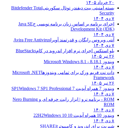
۲۰ خرداد ۱۴۰۵
بسته امنیتی بیت دیفندر توتال سکوریتی
Bitdefender Total
Security
۷ دی ۱۴۰۴
اجرای برنامه بر اساس زبان برنامه نویسی ج
Java SE
Development Kit (JDK)
۷ دی ۱۴۰۴
آنتی ویروس رایگان و قدرتمند آویرا
Avira Free Antivirus
۷ دی ۱۴۰۴
بلو استکس اجرای نرم افزار اندروید در کام
BlueStacks
۲۶ تیر ۱۴۰۵
ویندوز 8.1
8.1 - Microsoft Windows 8.1
۷ دی ۱۴۰۴
دات نت فریم ورک برای تمامی ویندوزها
Microsoft .NET
Framework
۲۶ تیر ۱۴۰۵
ویندوز 7 همراه آپدیت 7 SP1
Windows 7 SP1 Professional
۷ دی ۱۴۰۴
ROM - برنامه نرو | ابزار رایت حرفه ای و
Nero Burning
ROM
۷ دی ۱۴۰۴
ویندوز 10 همراه آپدیت 10 22H2
Windows 10
۸ دی ۱۴۰۴
شیریت برای اندروید و کامپیوتر
SHAREit