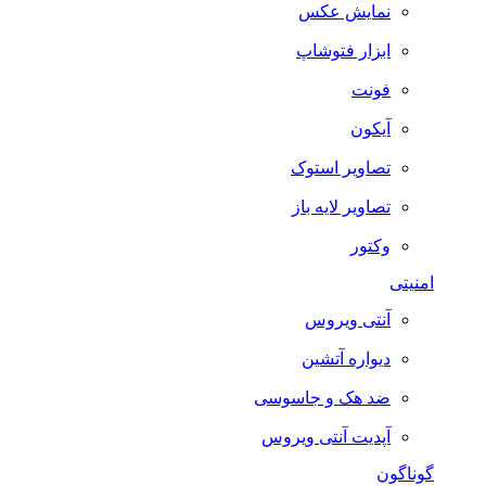
نمایش عکس
ابزار فتوشاپ
فونت
آیکون
تصاویر استوک
تصاویر لایه باز
وکتور
امنیتی
آنتی ویروس
دیواره آتشین
ضد هک و جاسوسی
آپدیت آنتی ویروس
گوناگون