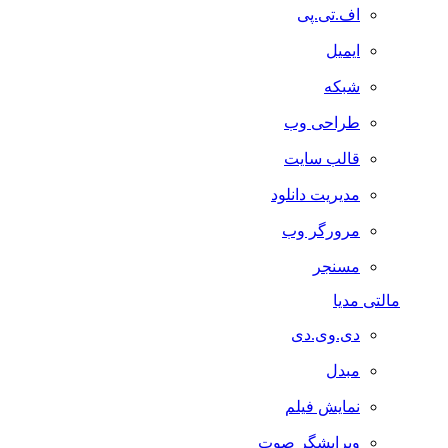
اف.تی.پی
ایمیل
شبکه
طراحی وب
قالب سایت
مدیریت دانلود
مرورگر وب
مسنجر
مالتی مدیا
دی.وی.دی
مبدل
نمایش فیلم
ویرایشگر صوت