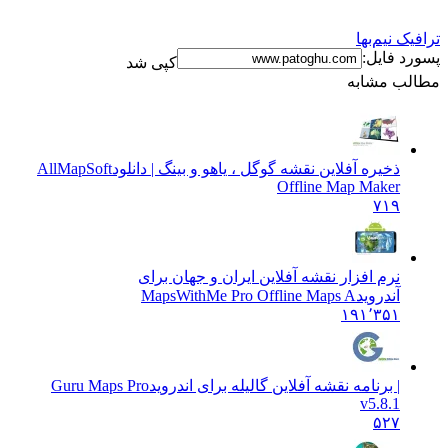
نیم‌بها
فایل:
کپی شد
 مشابه
ذخیره آفلاین نقشه گوگل ، یاهو و بینگ | دانلود
AllMapSoft
Offline Map Maker
۷۱۹
نرم افزار نقشه آفلاین ایران و جهان برای
آندروید
MapsWithMe Pro Offline Maps A
۱۹۱٬۳۵۱
| برنامه نقشه آفلاین گالیله برای اندروید
Guru Maps Pro
v5.8.1
۵۲۷