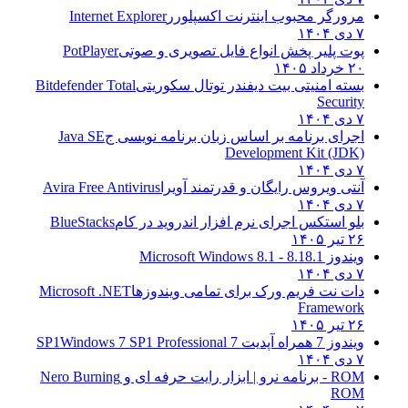
مرورگر محبوب اینترنت اکسپلورر
Internet Explorer
۷ دی ۱۴۰۴
پوت پلیر پخش انواع فایل تصویری و صوتی
PotPlayer
۲۰ خرداد ۱۴۰۵
بسته امنیتی بیت دیفندر توتال سکوریتی
Bitdefender Total
Security
۷ دی ۱۴۰۴
اجرای برنامه بر اساس زبان برنامه نویسی ج
Java SE
Development Kit (JDK)
۷ دی ۱۴۰۴
آنتی ویروس رایگان و قدرتمند آویرا
Avira Free Antivirus
۷ دی ۱۴۰۴
بلو استکس اجرای نرم افزار اندروید در کام
BlueStacks
۲۶ تیر ۱۴۰۵
ویندوز 8.1
8.1 - Microsoft Windows 8.1
۷ دی ۱۴۰۴
دات نت فریم ورک برای تمامی ویندوزها
Microsoft .NET
Framework
۲۶ تیر ۱۴۰۵
ویندوز 7 همراه آپدیت 7 SP1
Windows 7 SP1 Professional
۷ دی ۱۴۰۴
ROM - برنامه نرو | ابزار رایت حرفه ای و
Nero Burning
ROM