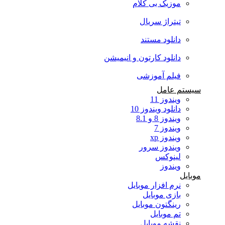
موزیک بی کلام
تیتراژ سریال
دانلود مستند
دانلود کارتون و انیمیشن
فیلم آموزشی
سیستم عامل
ویندوز 11
دانلود ویندوز 10
ویندوز 8 و 8.1
ویندوز 7
ویندوز xp
ویندوز سرور
لینوکس
ویندوز
موبایل
نرم افزار موبایل
بازی موبایل
رینگتون موبایل
تم موبایل
نقشه موبایل