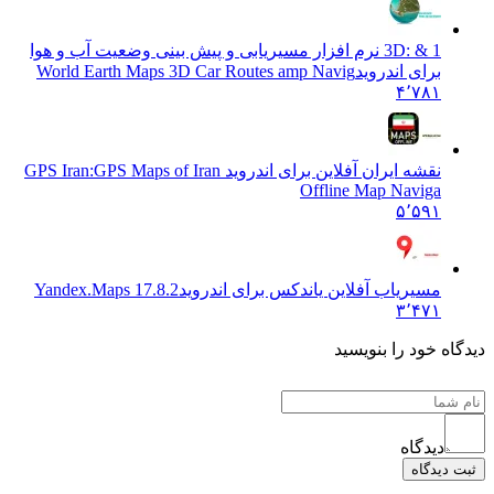
3D: & 1 نرم افزار مسیریابی و پیش بینی وضعیت آب و هوا
برای اندروید
World Earth Maps 3D Car Routes amp Navig
۴٬۷۸۱
نقشه ایران آفلاین برای اندروید GPS Iran:
GPS Maps of Iran
Offline Map Naviga
۵٬۵۹۱
مسیریاب آفلاین یاندکس برای اندروید
17.8.2 Yandex.Maps
۳٬۴۷۱
 خود را بنویسید
دیدگاه
یدگاه