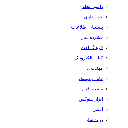
دانلود مجله
حسابداری
پشتیبان اطلاعات
فشرده ساز
فرهنگ لغت
کتاب الکترونیک
مهندسی
فایل و دیسک
سخت افزار
ابزار لینوکس
آفیس
بهینه ساز