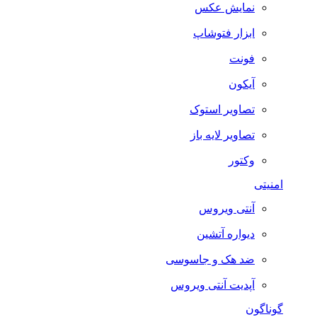
نمایش عکس
ابزار فتوشاپ
فونت
آیکون
تصاویر استوک
تصاویر لایه باز
وکتور
امنیتی
آنتی ویروس
دیواره آتشین
ضد هک و جاسوسی
آپدیت آنتی ویروس
گوناگون