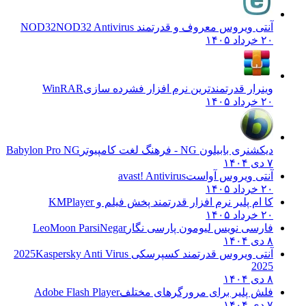
آنتی ویروس معروف و قدرتمند NOD32
NOD32 Antivirus
۲۰ خرداد ۱۴۰۵
وینرار قدرتمندترین نرم افزار فشرده سازی
WinRAR
۲۰ خرداد ۱۴۰۵
دیکشنری بابیلون NG - فرهنگ لغت کامپیوتر
Babylon Pro NG
۷ دی ۱۴۰۴
آنتی ویروس آواست
avast! Antivirus
۲۰ خرداد ۱۴۰۵
کا ام پلیر نرم افزار قدرتمند پخش فیلم و
KMPlayer
۲۰ خرداد ۱۴۰۵
فارسی نویس لیومون پارسی نگار
LeoMoon ParsiNegar
۸ دی ۱۴۰۴
آنتی ویروس قدرتمند کسپرسکی 2025
Kaspersky Anti Virus
2025
۸ دی ۱۴۰۴
فلش پلیر برای مرورگرهای مختلف
Adobe Flash Player
۷ دی ۱۴۰۴