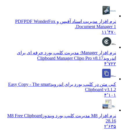
نرم افزار مدیریت اسناد آفیس و PDF
PDF WonderFox
Document Manager 1.
۱۱٬۴۷۰
نرم افزار Manager: مدیریت کلیپ بورد حرفه ای برای
اندروید
Clipboard Manager Clipo Pro v8.17
۴٬۷۲۲
کپی متن در کلیپ بورد برای اندروید
Easy Copy - The smart
Clipboard v3.1.2
۴٬۱۰۱
نرم افزار M8 مدیریت کلیپ بورد ویندوز
M8 Free Clipboard
28.16
۲٬۶۳۵