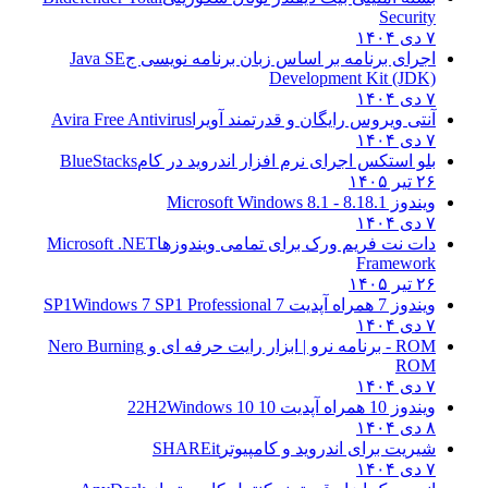
Security
۷ دی ۱۴۰۴
اجرای برنامه بر اساس زبان برنامه نویسی ج
Java SE
Development Kit (JDK)
۷ دی ۱۴۰۴
آنتی ویروس رایگان و قدرتمند آویرا
Avira Free Antivirus
۷ دی ۱۴۰۴
بلو استکس اجرای نرم افزار اندروید در کام
BlueStacks
۲۶ تیر ۱۴۰۵
ویندوز 8.1
8.1 - Microsoft Windows 8.1
۷ دی ۱۴۰۴
دات نت فریم ورک برای تمامی ویندوزها
Microsoft .NET
Framework
۲۶ تیر ۱۴۰۵
ویندوز 7 همراه آپدیت 7 SP1
Windows 7 SP1 Professional
۷ دی ۱۴۰۴
ROM - برنامه نرو | ابزار رایت حرفه ای و
Nero Burning
ROM
۷ دی ۱۴۰۴
ویندوز 10 همراه آپدیت 10 22H2
Windows 10
۸ دی ۱۴۰۴
شیریت برای اندروید و کامپیوتر
SHAREit
۷ دی ۱۴۰۴