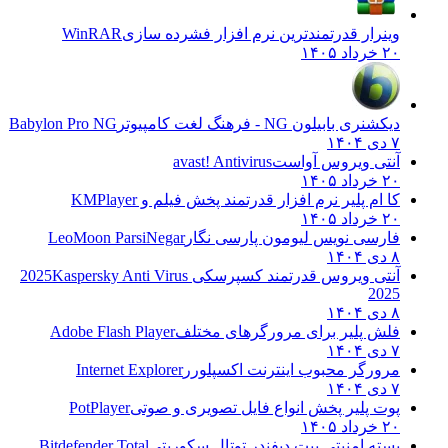
وینرار قدرتمندترین نرم افزار فشرده سازی
WinRAR
۲۰ خرداد ۱۴۰۵
دیکشنری بابیلون NG - فرهنگ لغت کامپیوتر
Babylon Pro NG
۷ دی ۱۴۰۴
آنتی ویروس آواست
avast! Antivirus
۲۰ خرداد ۱۴۰۵
کا ام پلیر نرم افزار قدرتمند پخش فیلم و
KMPlayer
۲۰ خرداد ۱۴۰۵
فارسی نویس لیومون پارسی نگار
LeoMoon ParsiNegar
۸ دی ۱۴۰۴
آنتی ویروس قدرتمند کسپرسکی 2025
Kaspersky Anti Virus
2025
۸ دی ۱۴۰۴
فلش پلیر برای مرورگرهای مختلف
Adobe Flash Player
۷ دی ۱۴۰۴
مرورگر محبوب اینترنت اکسپلورر
Internet Explorer
۷ دی ۱۴۰۴
پوت پلیر پخش انواع فایل تصویری و صوتی
PotPlayer
۲۰ خرداد ۱۴۰۵
بسته امنیتی بیت دیفندر توتال سکوریتی
Bitdefender Total