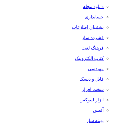
دانلود مجله
حسابداری
پشتیبان اطلاعات
فشرده ساز
فرهنگ لغت
کتاب الکترونیک
مهندسی
فایل و دیسک
سخت افزار
ابزار لینوکس
آفیس
بهینه ساز