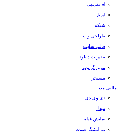
اف.تی.پی
ایمیل
شبکه
طراحی وب
قالب سایت
مدیریت دانلود
مرورگر وب
مسنجر
مالتی مدیا
دی.وی.دی
مبدل
نمایش فیلم
ویرایشگر صوت