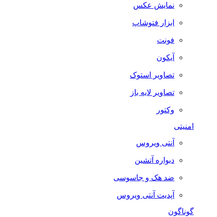
نمایش عکس
ابزار فتوشاپ
فونت
آیکون
تصاویر استوک
تصاویر لایه باز
وکتور
امنیتی
آنتی ویروس
دیواره آتشین
ضد هک و جاسوسی
آپدیت آنتی ویروس
گوناگون