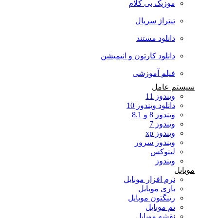
موزیک بی کلام
تیتراژ سریال
دانلود مستند
دانلود کارتون و انیمیشن
فیلم آموزشی
سیستم عامل
ویندوز 11
دانلود ویندوز 10
ویندوز 8 و 8.1
ویندوز 7
ویندوز xp
ویندوز سرور
لینوکس
ویندوز
موبایل
نرم افزار موبایل
بازی موبایل
رینگتون موبایل
تم موبایل
نقشه موبایل