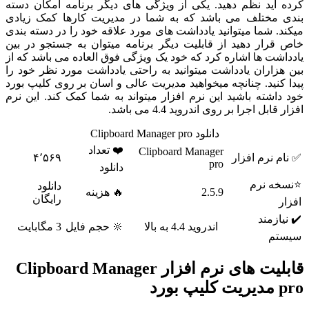
اید نظم دهید. یکی از ویژگی های دیگر برنامه امکان دسته
مختلف می باشد که به شما در مدیریت کارها کمک زیادی
 شما میتوانید یادداشت های مورد علاقه خود را در دسته بندی
رار دهید از قابلیت دیگر برنامه میتوان به جستجو در بین
ت ها اشاره کرد که خود یک ویژگی فوق العاده می باشد که از
اران یادداشت میتوانید به راحتی یادداشت مورد نظر خود را
نید. چنانچه میخواهید مدیریت عالی و اسان بر روی کلیپ بورد
شته باشید این نرم افزار میتواند به شما کمک کند. این نرم
بل اجرا بر روی اندروید 4.4 می باشد.
دانلود Clipboard Manager pro
❤️ تعداد
Clipboard Manager
نرم افزار
۴٬۵۶۹
pro
دانلود
 نرم
دانلود
2.5.9
🔥 هزینه
رایگان
زمند
اندروید 4.4 به بالا
🔆 حجم فایل
3 مگابایت
م
قابلیت های نرم افزار Clipboard Manager