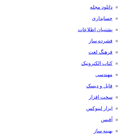
دانلود مجله
حسابداری
پشتیبان اطلاعات
فشرده ساز
فرهنگ لغت
کتاب الکترونیک
مهندسی
فایل و دیسک
سخت افزار
ابزار لینوکس
آفیس
بهینه ساز