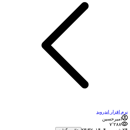
نرم افزار اندروید
امیرحسین
۷٬۲۸۸
۲۴ شهریور ۱۴۰۴،‏ ۲۳:۳۷