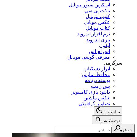
اسکرین سیور موبایل
پاکت پی سی
کلیپ موبایل
عکس موبایل
کتاب موبایل
نرم افزار اندروید
بازی اندروید
آیفون
اس ام اس
معرفی گوشی موبایل
سرگرمی
ابزار دسکتاپ
محافظ نمایش
پوسته برنامه
پس زمینه
دانلود بازی کامپیوتر
عکس ماشین
تصاویر گرافیکی
حالت شب
نوتیفیکیشن
جستجو