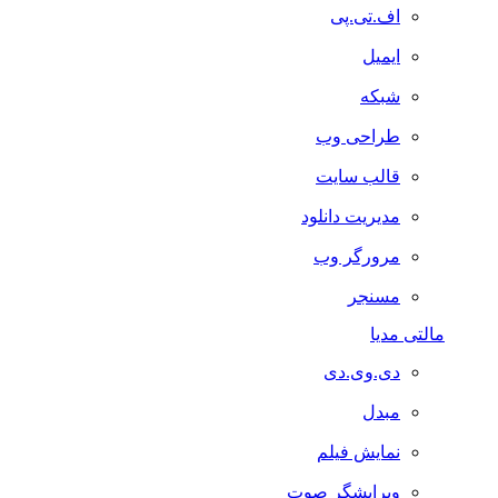
اف.تی.پی
ایمیل
شبکه
طراحی وب
قالب سایت
مدیریت دانلود
مرورگر وب
مسنجر
مالتی مدیا
دی.وی.دی
مبدل
نمایش فیلم
ویرایشگر صوت