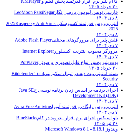
کا ام پلیر نرم افزار قدرتمند پخش فیلم و
KMPlayer
۲۰ خرداد ۱۴۰۵
فارسی نویس لیومون پارسی نگار
LeoMoon ParsiNegar
۸ دی ۱۴۰۴
آنتی ویروس قدرتمند کسپرسکی 2025
Kaspersky Anti Virus
2025
۸ دی ۱۴۰۴
فلش پلیر برای مرورگرهای مختلف
Adobe Flash Player
۷ دی ۱۴۰۴
مرورگر محبوب اینترنت اکسپلورر
Internet Explorer
۷ دی ۱۴۰۴
پوت پلیر پخش انواع فایل تصویری و صوتی
PotPlayer
۲۰ خرداد ۱۴۰۵
بسته امنیتی بیت دیفندر توتال سکوریتی
Bitdefender Total
Security
۷ دی ۱۴۰۴
اجرای برنامه بر اساس زبان برنامه نویسی ج
Java SE
Development Kit (JDK)
۷ دی ۱۴۰۴
آنتی ویروس رایگان و قدرتمند آویرا
Avira Free Antivirus
۷ دی ۱۴۰۴
بلو استکس اجرای نرم افزار اندروید در کام
BlueStacks
۲۶ تیر ۱۴۰۵
ویندوز 8.1
8.1 - Microsoft Windows 8.1