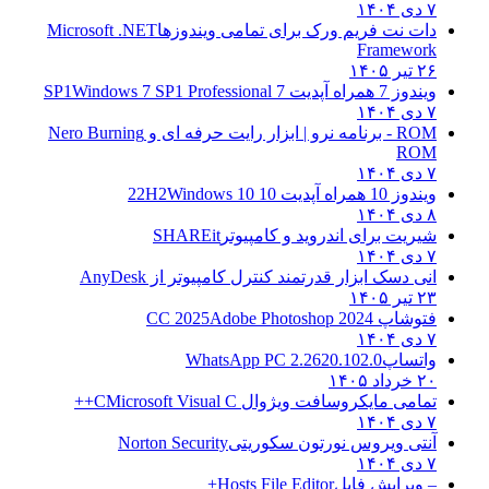
۷ دی ۱۴۰۴
دات نت فریم ورک برای تمامی ویندوزها
Microsoft .NET
Framework
۲۶ تیر ۱۴۰۵
ویندوز 7 همراه آپدیت 7 SP1
Windows 7 SP1 Professional
۷ دی ۱۴۰۴
ROM - برنامه نرو | ابزار رایت حرفه ای و
Nero Burning
ROM
۷ دی ۱۴۰۴
ویندوز 10 همراه آپدیت 10 22H2
Windows 10
۸ دی ۱۴۰۴
شیریت برای اندروید و کامپیوتر
SHAREit
۷ دی ۱۴۰۴
انی دسک ابزار قدرتمند کنترل کامپیوتر از
AnyDesk
۲۳ تیر ۱۴۰۵
فتوشاپ CC 2025
Adobe Photoshop 2024
۷ دی ۱۴۰۴
واتساپ
WhatsApp PC 2.2620.102.0
۲۰ خرداد ۱۴۰۵
تمامی مایکروسافت ویژوال C
Microsoft Visual C++
۷ دی ۱۴۰۴
آنتی ویروس نورتون سکوریتی
Norton Security
۷ دی ۱۴۰۴
– ویرایش فایل
Hosts File Editor+