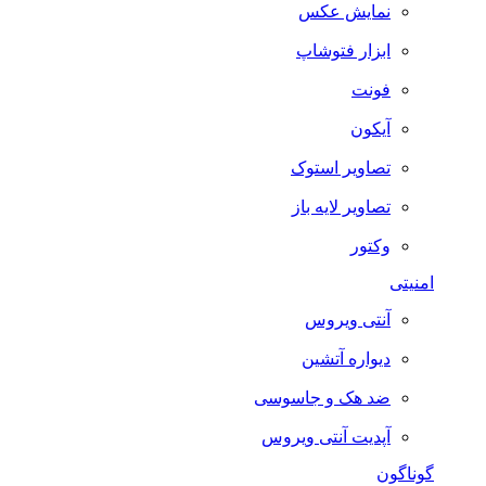
نمایش عکس
ابزار فتوشاپ
فونت
آیکون
تصاویر استوک
تصاویر لایه باز
وکتور
امنیتی
آنتی ویروس
دیواره آتشین
ضد هک و جاسوسی
آپدیت آنتی ویروس
گوناگون