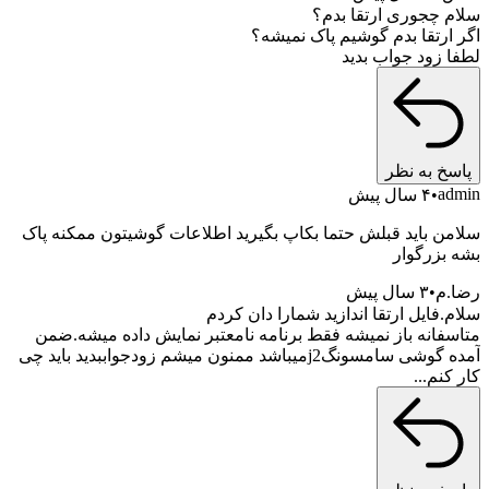
جوری ارتقا بدم؟
تقا بدم گوشیم پاک نمیشه؟
ود جواب بدید
به نظر
۴ سال پیش
باید قبلش حتما بکاپ بگیرید اطلاعات گوشیتون ممکنه پاک
رگوار
۳ سال پیش
ایل ارتقا اندازید شمارا دان کردم
نه باز نمیشه فقط برنامه نامعتبر نمایش داده میشه.ضمن
آمده گوشی سامسونگj2میباشد ممنون میشم زودجواببدید باید چی
...