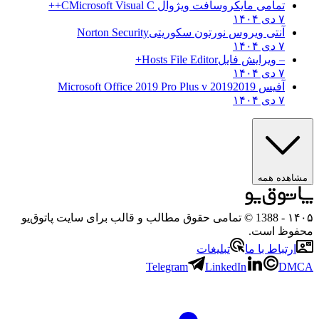
تمامی مایکروسافت ویژوال C
Microsoft Visual C++
۷ دی ۱۴۰۴
آنتی ویروس نورتون سکوریتی
Norton Security
۷ دی ۱۴۰۴
– ویرایش فایل
Hosts File Editor+
۷ دی ۱۴۰۴
آفیس 2019
2019 Microsoft Office 2019 Pro Plus v
۷ دی ۱۴۰۴
ه همه
- 1388 © تمامی حقوق مطالب و قالب برای سایت پاتوق‌یو
 است.
باط با ما
تبلیغات
Telegram
LinkedIn