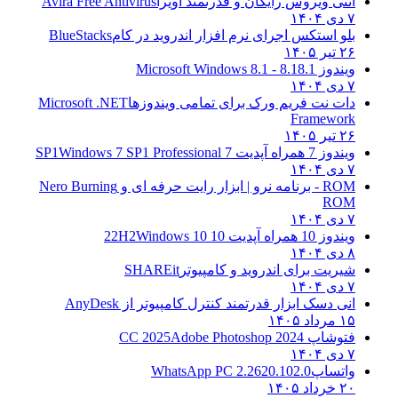
آنتی ویروس رایگان و قدرتمند آویرا
Avira Free Antivirus
۷ دی ۱۴۰۴
بلو استکس اجرای نرم افزار اندروید در کام
BlueStacks
۲۶ تیر ۱۴۰۵
ویندوز 8.1
8.1 - Microsoft Windows 8.1
۷ دی ۱۴۰۴
دات نت فریم ورک برای تمامی ویندوزها
Microsoft .NET
Framework
۲۶ تیر ۱۴۰۵
ویندوز 7 همراه آپدیت 7 SP1
Windows 7 SP1 Professional
۷ دی ۱۴۰۴
ROM - برنامه نرو | ابزار رایت حرفه ای و
Nero Burning
ROM
۷ دی ۱۴۰۴
ویندوز 10 همراه آپدیت 10 22H2
Windows 10
۸ دی ۱۴۰۴
شیریت برای اندروید و کامپیوتر
SHAREit
۷ دی ۱۴۰۴
انی دسک ابزار قدرتمند کنترل کامپیوتر از
AnyDesk
۱۵ مرداد ۱۴۰۵
فتوشاپ CC 2025
Adobe Photoshop 2024
۷ دی ۱۴۰۴
واتساپ
WhatsApp PC 2.2620.102.0
۲۰ خرداد ۱۴۰۵