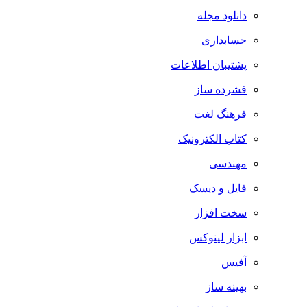
دانلود مجله
حسابداری
پشتیبان اطلاعات
فشرده ساز
فرهنگ لغت
کتاب الکترونیک
مهندسی
فایل و دیسک
سخت افزار
ابزار لینوکس
آفیس
بهینه ساز