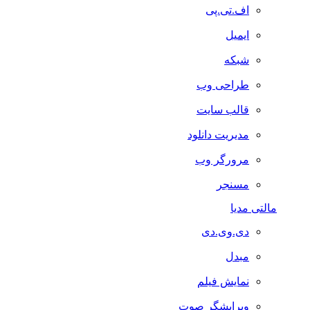
اف.تی.پی
ایمیل
شبکه
طراحی وب
قالب سایت
مدیریت دانلود
مرورگر وب
مسنجر
مالتی مدیا
دی.وی.دی
مبدل
نمایش فیلم
ویرایشگر صوت