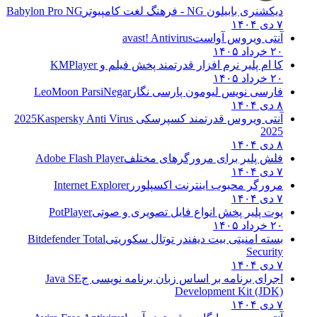
دیکشنری بابیلون NG - فرهنگ لغت کامپیوتر
Babylon Pro NG
۷ دی ۱۴۰۴
آنتی ویروس آواست
avast! Antivirus
۲۰ خرداد ۱۴۰۵
کا ام پلیر نرم افزار قدرتمند پخش فیلم و
KMPlayer
۲۰ خرداد ۱۴۰۵
فارسی نویس لیومون پارسی نگار
LeoMoon ParsiNegar
۸ دی ۱۴۰۴
آنتی ویروس قدرتمند کسپرسکی 2025
Kaspersky Anti Virus
2025
۸ دی ۱۴۰۴
فلش پلیر برای مرورگرهای مختلف
Adobe Flash Player
۷ دی ۱۴۰۴
مرورگر محبوب اینترنت اکسپلورر
Internet Explorer
۷ دی ۱۴۰۴
پوت پلیر پخش انواع فایل تصویری و صوتی
PotPlayer
۲۰ خرداد ۱۴۰۵
بسته امنیتی بیت دیفندر توتال سکوریتی
Bitdefender Total
Security
۷ دی ۱۴۰۴
اجرای برنامه بر اساس زبان برنامه نویسی ج
Java SE
Development Kit (JDK)
۷ دی ۱۴۰۴