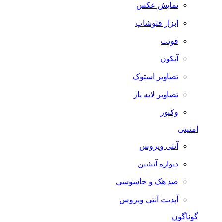
نمایش عکس
ابزار فتوشاپ
فونت
آیکون
تصاویر استوک
تصاویر لایه باز
وکتور
امنیتی
آنتی ویروس
دیواره آتشین
ضد هک و جاسوسی
آپدیت آنتی ویروس
گوناگون