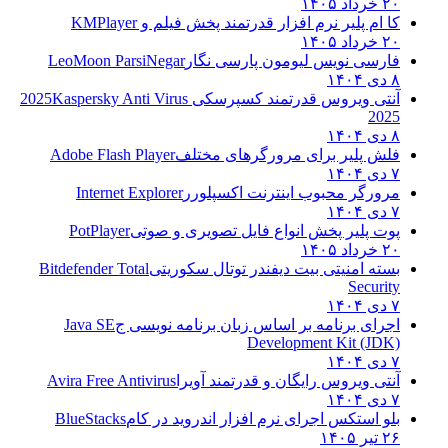
۲۰ خرداد ۱۴۰۵
کا ام پلیر نرم افزار قدرتمند پخش فیلم و
KMPlayer
۲۰ خرداد ۱۴۰۵
فارسی نویس لیومون پارسی نگار
LeoMoon ParsiNegar
۸ دی ۱۴۰۴
آنتی ویروس قدرتمند کسپرسکی 2025
Kaspersky Anti Virus
2025
۸ دی ۱۴۰۴
فلش پلیر برای مرورگرهای مختلف
Adobe Flash Player
۷ دی ۱۴۰۴
مرورگر محبوب اینترنت اکسپلورر
Internet Explorer
۷ دی ۱۴۰۴
پوت پلیر پخش انواع فایل تصویری و صوتی
PotPlayer
۲۰ خرداد ۱۴۰۵
بسته امنیتی بیت دیفندر توتال سکوریتی
Bitdefender Total
Security
۷ دی ۱۴۰۴
اجرای برنامه بر اساس زبان برنامه نویسی ج
Java SE
Development Kit (JDK)
۷ دی ۱۴۰۴
آنتی ویروس رایگان و قدرتمند آویرا
Avira Free Antivirus
۷ دی ۱۴۰۴
بلو استکس اجرای نرم افزار اندروید در کام
BlueStacks
۲۶ تیر ۱۴۰۵