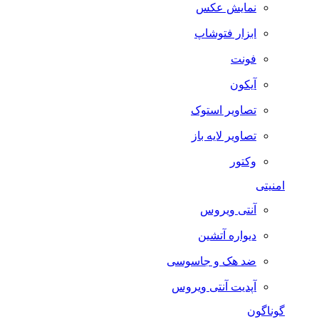
نمایش عکس
ابزار فتوشاپ
فونت
آیکون
تصاویر استوک
تصاویر لایه باز
وکتور
امنیتی
آنتی ویروس
دیواره آتشین
ضد هک و جاسوسی
آپدیت آنتی ویروس
گوناگون