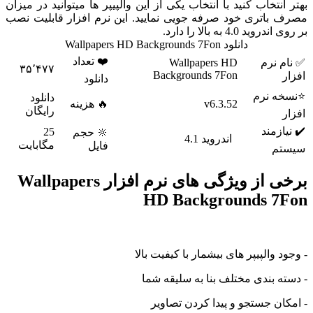
نتخاب کنید با انتخاب یکی از این والپیپر ها میتوانید در میزان
باتری خود صرفه جویی نمایید. این نرم افزار قابلیت نصب
 4.0 به بالا را دارد.
دانلود Wallpapers HD Backgrounds 7Fon
❤️ تعداد
 نرم
Wallpapers HD
۳۵٬۴۷۷
Backgrounds 7Fon
دانلود
 نرم
دانلود
v6.3.52
🔥 هزینه
رایگان
زمند
25
🔆 حجم
اندروید 4.1
مگابایت
فایل
م
برخی از ویژگی های نرم افزار Wallpapers
HD Backgrounds 7
والپیپر های بیشمار با کیفیت بالا
 بندی مختلف بنا به سلیقه شما
ن جستجو و پیدا کردن تصاویر