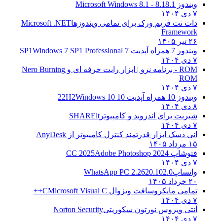
ویندوز 8.1
8.1 - Microsoft Windows 8.1
۷ دی ۱۴۰۴
دات نت فریم ورک برای تمامی ویندوزها
Microsoft .NET
Framework
۲۶ تیر ۱۴۰۵
ویندوز 7 همراه آپدیت 7 SP1
Windows 7 SP1 Professional
۷ دی ۱۴۰۴
ROM - برنامه نرو | ابزار رایت حرفه ای و
Nero Burning
ROM
۷ دی ۱۴۰۴
ویندوز 10 همراه آپدیت 10 22H2
Windows 10
۸ دی ۱۴۰۴
شیریت برای اندروید و کامپیوتر
SHAREit
۷ دی ۱۴۰۴
انی دسک ابزار قدرتمند کنترل کامپیوتر از
AnyDesk
۱۵ مرداد ۱۴۰۵
فتوشاپ CC 2025
Adobe Photoshop 2024
۷ دی ۱۴۰۴
واتساپ
WhatsApp PC 2.2620.102.0
۲۰ خرداد ۱۴۰۵
تمامی مایکروسافت ویژوال C
Microsoft Visual C++
۷ دی ۱۴۰۴
آنتی ویروس نورتون سکوریتی
Norton Security
۷ دی ۱۴۰۴