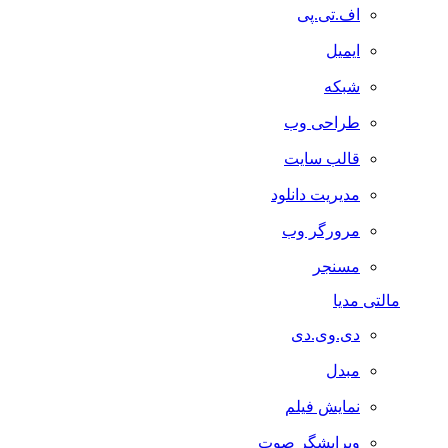
اف.تی.پی
ایمیل
شبکه
طراحی وب
قالب سایت
مدیریت دانلود
مرورگر وب
مسنجر
مالتی مدیا
دی.وی.دی
مبدل
نمایش فیلم
ویرایشگر صوت