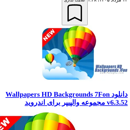
علامت گذاری
دانلود Wallpapers HD Backgrounds 7Fon
پیپر برای اندروید