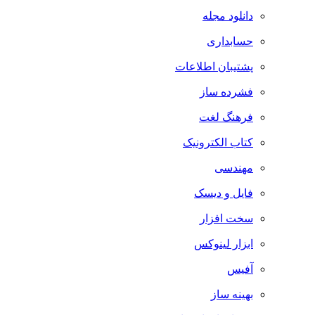
دانلود مجله
حسابداری
پشتیبان اطلاعات
فشرده ساز
فرهنگ لغت
کتاب الکترونیک
مهندسی
فایل و دیسک
سخت افزار
ابزار لینوکس
آفیس
بهینه ساز