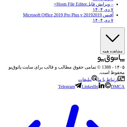
– ویرایش فایل
Hosts File Editor+
۷ دی ۱۴۰۴
آفیس 2019
2019 Microsoft Office 2019 Pro Plus v
۷ دی ۱۴۰۴
ه همه
- 1388 © تمامی حقوق مطالب و قالب برای سایت پاتوق‌یو
 است.
باط با ما
تبلیغات
Telegram
LinkedIn