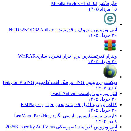
فایرفاکس
Mozilla Firefox v153.0.3
۱۵ مرداد ۱۴۰۵
آنتی ویروس معروف و قدرتمند NOD32
NOD32 Antivirus
۲۰ خرداد ۱۴۰۵
وینرار قدرتمندترین نرم افزار فشرده سازی
WinRAR
۲۰ خرداد ۱۴۰۵
دیکشنری بابیلون NG - فرهنگ لغت کامپیوتر
Babylon Pro NG
۷ دی ۱۴۰۴
آنتی ویروس آواست
avast! Antivirus
۲۰ خرداد ۱۴۰۵
کا ام پلیر نرم افزار قدرتمند پخش فیلم و
KMPlayer
۲۰ خرداد ۱۴۰۵
فارسی نویس لیومون پارسی نگار
LeoMoon ParsiNegar
۸ دی ۱۴۰۴
آنتی ویروس قدرتمند کسپرسکی 2025
Kaspersky Anti Virus