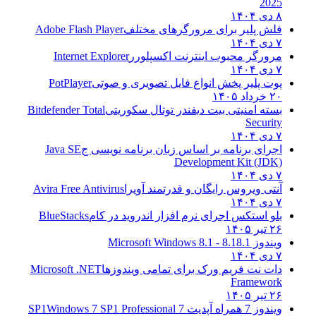
2025
۸ دی ۱۴۰۴
فلش پلیر برای مرورگرهای مختلف
Adobe Flash Player
۷ دی ۱۴۰۴
مرورگر محبوب اینترنت اکسپلورر
Internet Explorer
۷ دی ۱۴۰۴
پوت پلیر پخش انواع فایل تصویری و صوتی
PotPlayer
۲۰ خرداد ۱۴۰۵
بسته امنیتی بیت دیفندر توتال سکوریتی
Bitdefender Total
Security
۷ دی ۱۴۰۴
اجرای برنامه بر اساس زبان برنامه نویسی ج
Java SE
Development Kit (JDK)
۷ دی ۱۴۰۴
آنتی ویروس رایگان و قدرتمند آویرا
Avira Free Antivirus
۷ دی ۱۴۰۴
بلو استکس اجرای نرم افزار اندروید در کام
BlueStacks
۲۶ تیر ۱۴۰۵
ویندوز 8.1
8.1 - Microsoft Windows 8.1
۷ دی ۱۴۰۴
دات نت فریم ورک برای تمامی ویندوزها
Microsoft .NET
Framework
۲۶ تیر ۱۴۰۵
ویندوز 7 همراه آپدیت 7 SP1
Windows 7 SP1 Professional