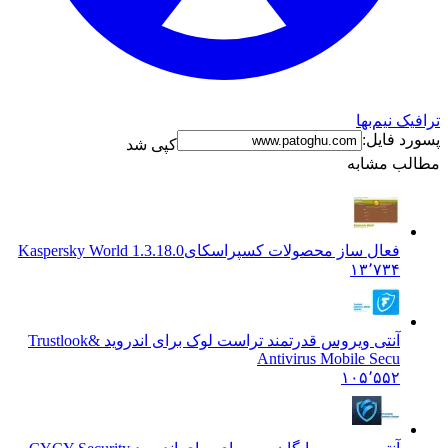
نیم‌بها
فایل:
کپی شد
 مشابه
فعال ساز محصولات کسپراسکای
Kaspersky World 1.3.18.0
۱۳٬۷۳۴
آنتی ویروس قدرتمند تراست لوک برای اندروید &
Trustlook
Antivirus Mobile Secu
۱۰۵٬۵۵۲