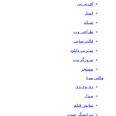
اف.تی.پی
ایمیل
شبکه
طراحی وب
قالب سایت
مدیریت دانلود
مرورگر وب
مسنجر
مالتی مدیا
دی.وی.دی
مبدل
نمایش فیلم
ویرایشگر صوت