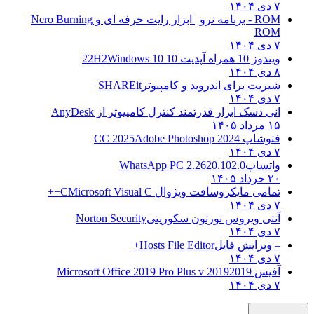
۷ دی ۱۴۰۴
ROM - برنامه نرو | ابزار رایت حرفه ای و
Nero Burning
ROM
۷ دی ۱۴۰۴
ویندوز 10 همراه آپدیت 10 22H2
Windows 10
۸ دی ۱۴۰۴
شیریت برای اندروید و کامپیوتر
SHAREit
۷ دی ۱۴۰۴
انی دسک ابزار قدرتمند کنترل کامپیوتر از
AnyDesk
۱۵ مرداد ۱۴۰۵
فتوشاپ CC 2025
Adobe Photoshop 2024
۷ دی ۱۴۰۴
واتساپ
WhatsApp PC 2.2620.102.0
۲۰ خرداد ۱۴۰۵
تمامی مایکروسافت ویژوال C
Microsoft Visual C++
۷ دی ۱۴۰۴
آنتی ویروس نورتون سکوریتی
Norton Security
۷ دی ۱۴۰۴
– ویرایش فایل
Hosts File Editor+
۷ دی ۱۴۰۴
آفیس 2019
2019 Microsoft Office 2019 Pro Plus v
۷ دی ۱۴۰۴