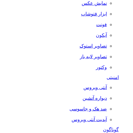
نمایش عکس
ابزار فتوشاپ
فونت
آیکون
تصاویر استوک
تصاویر لایه باز
وکتور
امنیتی
آنتی ویروس
دیواره آتشین
ضد هک و جاسوسی
آپدیت آنتی ویروس
گوناگون