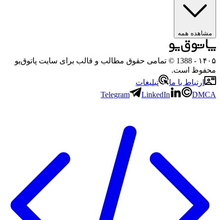
ه همه
- 1388 © تمامی حقوق مطالب و قالب برای سایت پاتوق‌یو
 است.
باط با ما
تبلیغات
Telegram
LinkedIn