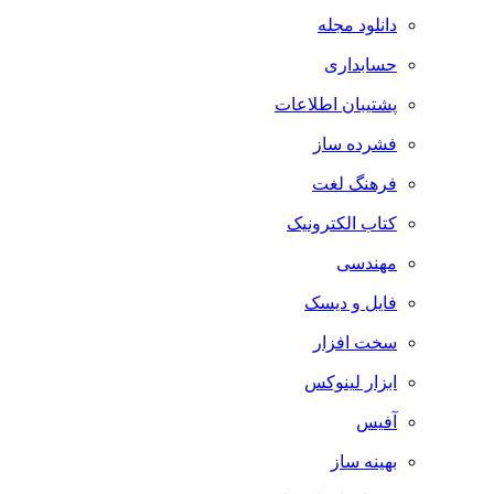
دانلود مجله
حسابداری
پشتیبان اطلاعات
فشرده ساز
فرهنگ لغت
کتاب الکترونیک
مهندسی
فایل و دیسک
سخت افزار
ابزار لینوکس
آفیس
بهینه ساز