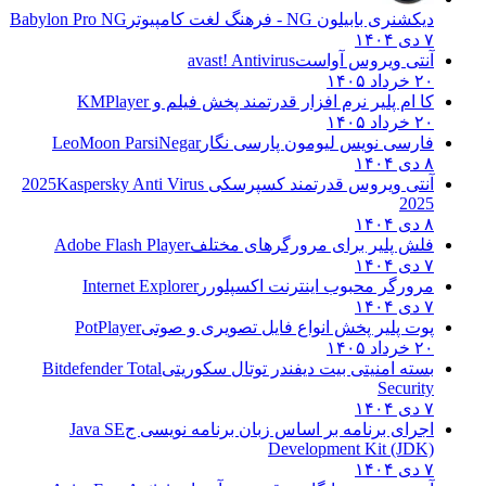
دیکشنری بابیلون NG - فرهنگ لغت کامپیوتر
Babylon Pro NG
۷ دی ۱۴۰۴
آنتی ویروس آواست
avast! Antivirus
۲۰ خرداد ۱۴۰۵
کا ام پلیر نرم افزار قدرتمند پخش فیلم و
KMPlayer
۲۰ خرداد ۱۴۰۵
فارسی نویس لیومون پارسی نگار
LeoMoon ParsiNegar
۸ دی ۱۴۰۴
آنتی ویروس قدرتمند کسپرسکی 2025
Kaspersky Anti Virus
2025
۸ دی ۱۴۰۴
فلش پلیر برای مرورگرهای مختلف
Adobe Flash Player
۷ دی ۱۴۰۴
مرورگر محبوب اینترنت اکسپلورر
Internet Explorer
۷ دی ۱۴۰۴
پوت پلیر پخش انواع فایل تصویری و صوتی
PotPlayer
۲۰ خرداد ۱۴۰۵
بسته امنیتی بیت دیفندر توتال سکوریتی
Bitdefender Total
Security
۷ دی ۱۴۰۴
اجرای برنامه بر اساس زبان برنامه نویسی ج
Java SE
Development Kit (JDK)
۷ دی ۱۴۰۴