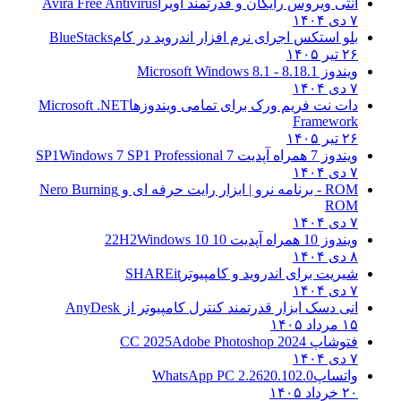
آنتی ویروس رایگان و قدرتمند آویرا
Avira Free Antivirus
۷ دی ۱۴۰۴
بلو استکس اجرای نرم افزار اندروید در کام
BlueStacks
۲۶ تیر ۱۴۰۵
ویندوز 8.1
8.1 - Microsoft Windows 8.1
۷ دی ۱۴۰۴
دات نت فریم ورک برای تمامی ویندوزها
Microsoft .NET
Framework
۲۶ تیر ۱۴۰۵
ویندوز 7 همراه آپدیت 7 SP1
Windows 7 SP1 Professional
۷ دی ۱۴۰۴
ROM - برنامه نرو | ابزار رایت حرفه ای و
Nero Burning
ROM
۷ دی ۱۴۰۴
ویندوز 10 همراه آپدیت 10 22H2
Windows 10
۸ دی ۱۴۰۴
شیریت برای اندروید و کامپیوتر
SHAREit
۷ دی ۱۴۰۴
انی دسک ابزار قدرتمند کنترل کامپیوتر از
AnyDesk
۱۵ مرداد ۱۴۰۵
فتوشاپ CC 2025
Adobe Photoshop 2024
۷ دی ۱۴۰۴
واتساپ
WhatsApp PC 2.2620.102.0
۲۰ خرداد ۱۴۰۵