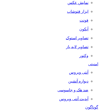
نمایش عکس
ابزار فتوشاپ
فونت
آیکون
تصاویر استوک
تصاویر لایه باز
وکتور
امنیتی
آنتی ویروس
دیواره آتشین
ضد هک و جاسوسی
آپدیت آنتی ویروس
گوناگون