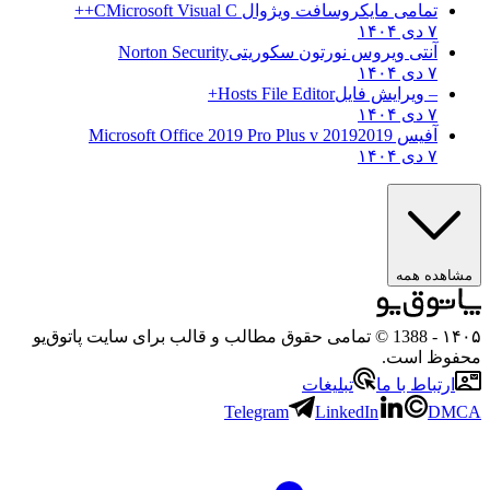
تمامی مایکروسافت ویژوال C
Microsoft Visual C++
۷ دی ۱۴۰۴
آنتی ویروس نورتون سکوریتی
Norton Security
۷ دی ۱۴۰۴
– ویرایش فایل
Hosts File Editor+
۷ دی ۱۴۰۴
آفیس 2019
2019 Microsoft Office 2019 Pro Plus v
۷ دی ۱۴۰۴
ه همه
- 1388 © تمامی حقوق مطالب و قالب برای سایت پاتوق‌یو
 است.
باط با ما
تبلیغات
Telegram
LinkedIn