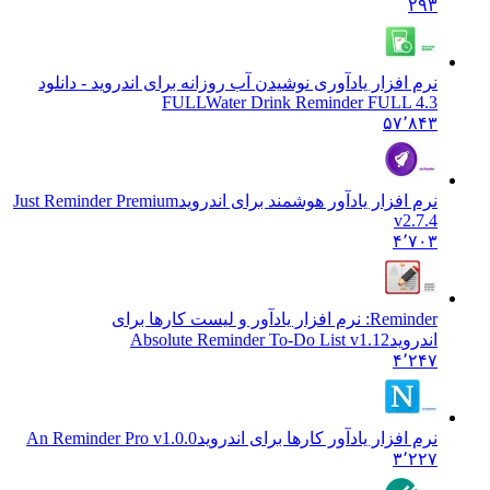
۲۹۳
نرم افزار یادآوری نوشیدن آب روزانه برای اندروید - دانلود
FULL
Water Drink Reminder FULL 4.3
۵۷٬۸۴۳
نرم افزار یادآور هوشمند برای اندروید
Just Reminder Premium
v2.7.4
۴٬۷۰۳
Reminder: نرم افزار یادآور و لیست کارها برای
اندروید
Absolute Reminder To-Do List v1.12
۴٬۲۴۷
نرم افزار یادآور کارها برای اندروید
An Reminder Pro v1.0.0
۳٬۲۲۷