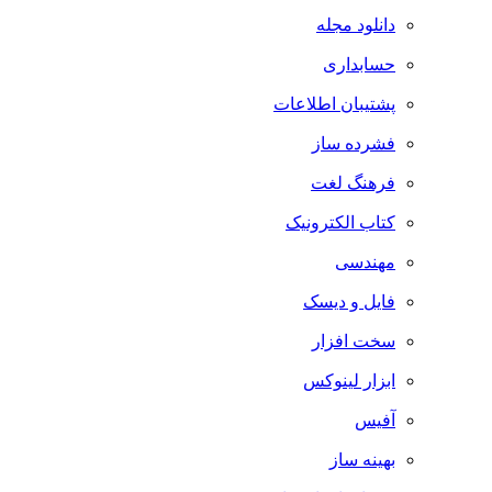
دانلود مجله
حسابداری
پشتیبان اطلاعات
فشرده ساز
فرهنگ لغت
کتاب الکترونیک
مهندسی
فایل و دیسک
سخت افزار
ابزار لینوکس
آفیس
بهینه ساز