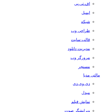
اف.تی.پی
ایمیل
شبکه
طراحی وب
قالب سایت
مدیریت دانلود
مرورگر وب
مسنجر
مالتی مدیا
دی.وی.دی
مبدل
نمایش فیلم
ویرایشگر صوت