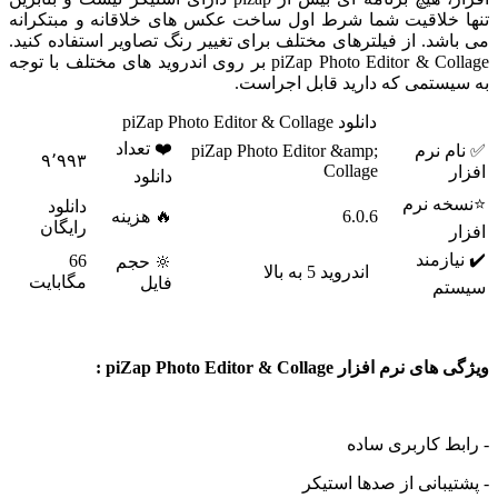
خلاقیت شما شرط اول ساخت عکس های خلاقانه و مبتکرانه
د. از فیلترهای مختلف برای تغییر رنگ تصاویر استفاده کنید.
piZap Photo Editor & Collage بر روی اندروید های مختلف با توجه
تمی که دارید قابل اجراست.
دانلود piZap Photo Editor & Collage
❤️ تعداد
 نرم
piZap Photo Editor &amp;
۹٬۹۹۳
Collage
دانلود
 نرم
دانلود
6.0.6
🔥 هزینه
رایگان
زمند
66
🔆 حجم
اندروید 5 به بالا
مگابایت
فایل
م
افزار piZap Photo Editor & Collage :
 کاربری ساده
بانی از صدها استیکر