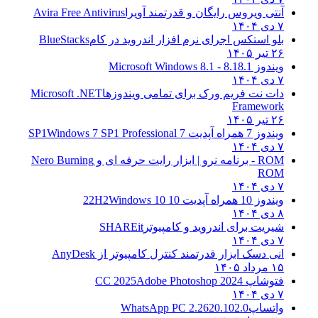
آنتی ویروس رایگان و قدرتمند آویرا
Avira Free Antivirus
۷ دی ۱۴۰۴
بلو استکس اجرای نرم افزار اندروید در کام
BlueStacks
۲۶ تیر ۱۴۰۵
ویندوز 8.1
8.1 - Microsoft Windows 8.1
۷ دی ۱۴۰۴
دات نت فریم ورک برای تمامی ویندوزها
Microsoft .NET
Framework
۲۶ تیر ۱۴۰۵
ویندوز 7 همراه آپدیت 7 SP1
Windows 7 SP1 Professional
۷ دی ۱۴۰۴
ROM - برنامه نرو | ابزار رایت حرفه ای و
Nero Burning
ROM
۷ دی ۱۴۰۴
ویندوز 10 همراه آپدیت 10 22H2
Windows 10
۸ دی ۱۴۰۴
شیریت برای اندروید و کامپیوتر
SHAREit
۷ دی ۱۴۰۴
انی دسک ابزار قدرتمند کنترل کامپیوتر از
AnyDesk
۱۵ مرداد ۱۴۰۵
فتوشاپ CC 2025
Adobe Photoshop 2024
۷ دی ۱۴۰۴
واتساپ
WhatsApp PC 2.2620.102.0