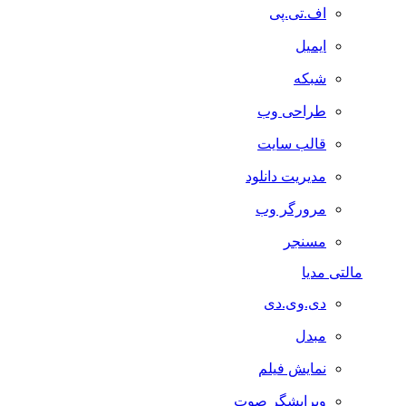
اف.تی.پی
ایمیل
شبکه
طراحی وب
قالب سایت
مدیریت دانلود
مرورگر وب
مسنجر
مالتی مدیا
دی.وی.دی
مبدل
نمایش فیلم
ویرایشگر صوت