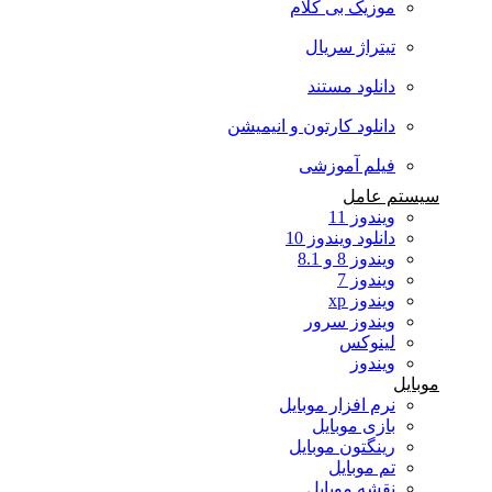
موزیک بی کلام
تیتراژ سریال
دانلود مستند
دانلود کارتون و انیمیشن
فیلم آموزشی
سیستم عامل
ویندوز 11
دانلود ویندوز 10
ویندوز 8 و 8.1
ویندوز 7
ویندوز xp
ویندوز سرور
لینوکس
ویندوز
موبایل
نرم افزار موبایل
بازی موبایل
رینگتون موبایل
تم موبایل
نقشه موبایل