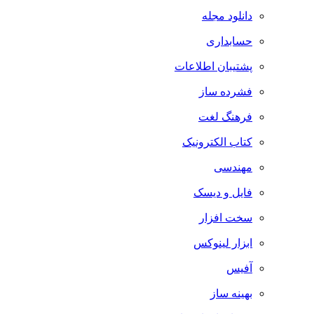
دانلود مجله
حسابداری
پشتیبان اطلاعات
فشرده ساز
فرهنگ لغت
کتاب الکترونیک
مهندسی
فایل و دیسک
سخت افزار
ابزار لینوکس
آفیس
بهینه ساز