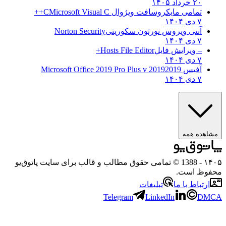
۲۰ خرداد ۱۴۰۵
تمامی مایکروسافت ویژوال C
Microsoft Visual C++
۷ دی ۱۴۰۴
آنتی ویروس نورتون سکوریتی
Norton Security
۷ دی ۱۴۰۴
– ویرایش فایل
Hosts File Editor+
۷ دی ۱۴۰۴
آفیس 2019
2019 Microsoft Office 2019 Pro Plus v
۷ دی ۱۴۰۴
ه همه
- 1388 © تمامی حقوق مطالب و قالب برای سایت پاتوق‌یو
 است.
باط با ما
تبلیغات
Telegram
LinkedIn