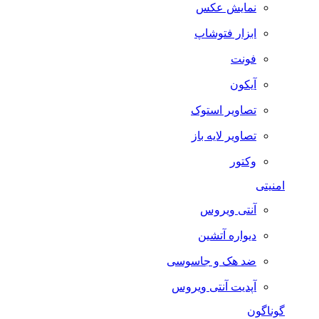
نمایش عکس
ابزار فتوشاپ
فونت
آیکون
تصاویر استوک
تصاویر لایه باز
وکتور
امنیتی
آنتی ویروس
دیواره آتشین
ضد هک و جاسوسی
آپدیت آنتی ویروس
گوناگون