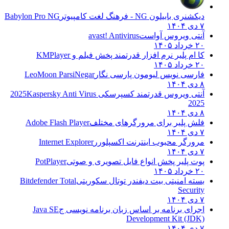
دیکشنری بابیلون NG - فرهنگ لغت کامپیوتر
Babylon Pro NG
۷ دی ۱۴۰۴
آنتی ویروس آواست
avast! Antivirus
۲۰ خرداد ۱۴۰۵
کا ام پلیر نرم افزار قدرتمند پخش فیلم و
KMPlayer
۲۰ خرداد ۱۴۰۵
فارسی نویس لیومون پارسی نگار
LeoMoon ParsiNegar
۸ دی ۱۴۰۴
آنتی ویروس قدرتمند کسپرسکی 2025
Kaspersky Anti Virus
2025
۸ دی ۱۴۰۴
فلش پلیر برای مرورگرهای مختلف
Adobe Flash Player
۷ دی ۱۴۰۴
مرورگر محبوب اینترنت اکسپلورر
Internet Explorer
۷ دی ۱۴۰۴
پوت پلیر پخش انواع فایل تصویری و صوتی
PotPlayer
۲۰ خرداد ۱۴۰۵
بسته امنیتی بیت دیفندر توتال سکوریتی
Bitdefender Total
Security
۷ دی ۱۴۰۴
اجرای برنامه بر اساس زبان برنامه نویسی ج
Java SE
Development Kit (JDK)
۷ دی ۱۴۰۴