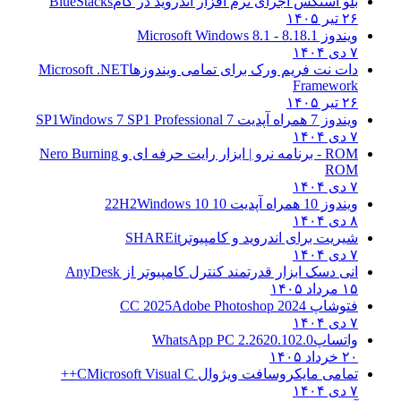
بلو استکس اجرای نرم افزار اندروید در کام
BlueStacks
۲۶ تیر ۱۴۰۵
ویندوز 8.1
8.1 - Microsoft Windows 8.1
۷ دی ۱۴۰۴
دات نت فریم ورک برای تمامی ویندوزها
Microsoft .NET
Framework
۲۶ تیر ۱۴۰۵
ویندوز 7 همراه آپدیت 7 SP1
Windows 7 SP1 Professional
۷ دی ۱۴۰۴
ROM - برنامه نرو | ابزار رایت حرفه ای و
Nero Burning
ROM
۷ دی ۱۴۰۴
ویندوز 10 همراه آپدیت 10 22H2
Windows 10
۸ دی ۱۴۰۴
شیریت برای اندروید و کامپیوتر
SHAREit
۷ دی ۱۴۰۴
انی دسک ابزار قدرتمند کنترل کامپیوتر از
AnyDesk
۱۵ مرداد ۱۴۰۵
فتوشاپ CC 2025
Adobe Photoshop 2024
۷ دی ۱۴۰۴
واتساپ
WhatsApp PC 2.2620.102.0
۲۰ خرداد ۱۴۰۵
تمامی مایکروسافت ویژوال C
Microsoft Visual C++
۷ دی ۱۴۰۴