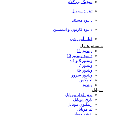
موزیک بی کلام
تیتراژ سریال
دانلود مستند
دانلود کارتون و انیمیشن
فیلم آموزشی
سیستم عامل
ویندوز 11
دانلود ویندوز 10
ویندوز 8 و 8.1
ویندوز 7
ویندوز xp
ویندوز سرور
لینوکس
ویندوز
موبایل
نرم افزار موبایل
بازی موبایل
رینگتون موبایل
تم موبایل
نقشه موبایل