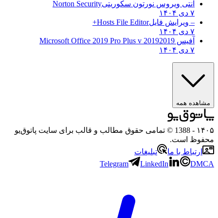
آنتی ویروس نورتون سکوریتی
Norton Security
۷ دی ۱۴۰۴
– ویرایش فایل
Hosts File Editor+
۷ دی ۱۴۰۴
آفیس 2019
2019 Microsoft Office 2019 Pro Plus v
۷ دی ۱۴۰۴
ه همه
- 1388 © تمامی حقوق مطالب و قالب برای سایت پاتوق‌یو
 است.
باط با ما
تبلیغات
Telegram
LinkedIn