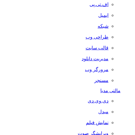
اف.تی.پی
ایمیل
شبکه
طراحی وب
قالب سایت
مدیریت دانلود
مرورگر وب
مسنجر
مالتی مدیا
دی.وی.دی
مبدل
نمایش فیلم
ویرایشگر صوت