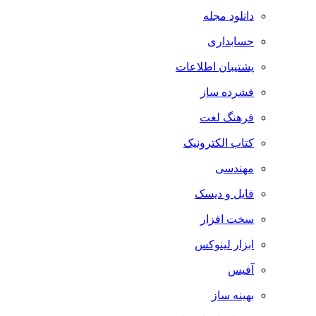
دانلود مجله
حسابداری
پشتیبان اطلاعات
فشرده ساز
فرهنگ لغت
کتاب الکترونیک
مهندسی
فایل و دیسک
سخت افزار
ابزار لینوکس
آفیس
بهینه ساز