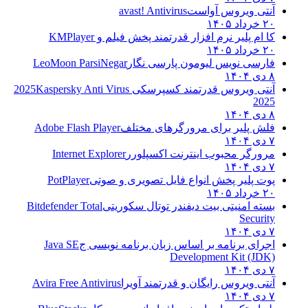
آنتی ویروس آواست
avast! Antivirus
۲۰ خرداد ۱۴۰۵
کا ام پلیر نرم افزار قدرتمند پخش فیلم و
KMPlayer
۲۰ خرداد ۱۴۰۵
فارسی نویس لیومون پارسی نگار
LeoMoon ParsiNegar
۸ دی ۱۴۰۴
آنتی ویروس قدرتمند کسپرسکی 2025
Kaspersky Anti Virus
2025
۸ دی ۱۴۰۴
فلش پلیر برای مرورگرهای مختلف
Adobe Flash Player
۷ دی ۱۴۰۴
مرورگر محبوب اینترنت اکسپلورر
Internet Explorer
۷ دی ۱۴۰۴
پوت پلیر پخش انواع فایل تصویری و صوتی
PotPlayer
۲۰ خرداد ۱۴۰۵
بسته امنیتی بیت دیفندر توتال سکوریتی
Bitdefender Total
Security
۷ دی ۱۴۰۴
اجرای برنامه بر اساس زبان برنامه نویسی ج
Java SE
Development Kit (JDK)
۷ دی ۱۴۰۴
آنتی ویروس رایگان و قدرتمند آویرا
Avira Free Antivirus
۷ دی ۱۴۰۴