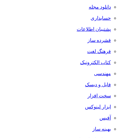
دانلود مجله
حسابداری
پشتیبان اطلاعات
فشرده ساز
فرهنگ لغت
کتاب الکترونیک
مهندسی
فایل و دیسک
سخت افزار
ابزار لینوکس
آفیس
بهینه ساز