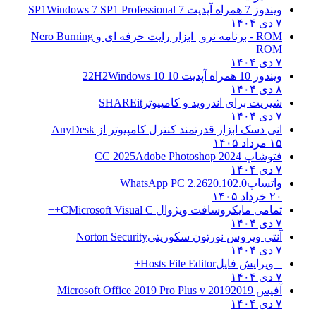
ویندوز 7 همراه آپدیت 7 SP1
Windows 7 SP1 Professional
۷ دی ۱۴۰۴
ROM - برنامه نرو | ابزار رایت حرفه ای و
Nero Burning
ROM
۷ دی ۱۴۰۴
ویندوز 10 همراه آپدیت 10 22H2
Windows 10
۸ دی ۱۴۰۴
شیریت برای اندروید و کامپیوتر
SHAREit
۷ دی ۱۴۰۴
انی دسک ابزار قدرتمند کنترل کامپیوتر از
AnyDesk
۱۵ مرداد ۱۴۰۵
فتوشاپ CC 2025
Adobe Photoshop 2024
۷ دی ۱۴۰۴
واتساپ
WhatsApp PC 2.2620.102.0
۲۰ خرداد ۱۴۰۵
تمامی مایکروسافت ویژوال C
Microsoft Visual C++
۷ دی ۱۴۰۴
آنتی ویروس نورتون سکوریتی
Norton Security
۷ دی ۱۴۰۴
– ویرایش فایل
Hosts File Editor+
۷ دی ۱۴۰۴
آفیس 2019
2019 Microsoft Office 2019 Pro Plus v
۷ دی ۱۴۰۴