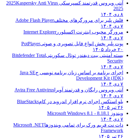
آنتی ویروس قدرتمند کسپرسکی 2025
Kaspersky Anti Virus
2025
۸ دی ۱۴۰۴
فلش پلیر برای مرورگرهای مختلف
Adobe Flash Player
۷ دی ۱۴۰۴
مرورگر محبوب اینترنت اکسپلورر
Internet Explorer
۷ دی ۱۴۰۴
پوت پلیر پخش انواع فایل تصویری و صوتی
PotPlayer
۲۰ خرداد ۱۴۰۵
بسته امنیتی بیت دیفندر توتال سکوریتی
Bitdefender Total
Security
۷ دی ۱۴۰۴
اجرای برنامه بر اساس زبان برنامه نویسی ج
Java SE
Development Kit (JDK)
۷ دی ۱۴۰۴
آنتی ویروس رایگان و قدرتمند آویرا
Avira Free Antivirus
۷ دی ۱۴۰۴
بلو استکس اجرای نرم افزار اندروید در کام
BlueStacks
۲۶ تیر ۱۴۰۵
ویندوز 8.1
8.1 - Microsoft Windows 8.1
۷ دی ۱۴۰۴
دات نت فریم ورک برای تمامی ویندوزها
Microsoft .NET
Framework
۲۶ تیر ۱۴۰۵