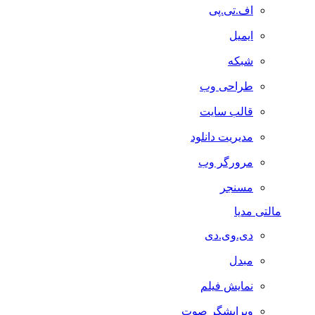
اف.تی.پی
ایمیل
شبکه
طراحی وب
قالب سایت
مدیریت دانلود
مرورگر وب
مسنجر
مالتی مدیا
دی.وی.دی
مبدل
نمایش فیلم
ویرایشگر صوت