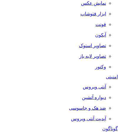
نمایش عکس
ابزار فتوشاپ
فونت
آیکون
تصاویر استوک
تصاویر لایه باز
وکتور
امنیتی
آنتی ویروس
دیواره آتشین
ضد هک و جاسوسی
آپدیت آنتی ویروس
گوناگون