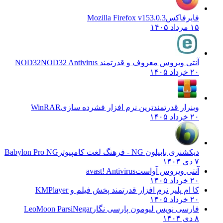
فایرفاکس
Mozilla Firefox v153.0.3
۱۵ مرداد ۱۴۰۵
آنتی ویروس معروف و قدرتمند NOD32
NOD32 Antivirus
۲۰ خرداد ۱۴۰۵
وینرار قدرتمندترین نرم افزار فشرده سازی
WinRAR
۲۰ خرداد ۱۴۰۵
دیکشنری بابیلون NG - فرهنگ لغت کامپیوتر
Babylon Pro NG
۷ دی ۱۴۰۴
آنتی ویروس آواست
avast! Antivirus
۲۰ خرداد ۱۴۰۵
کا ام پلیر نرم افزار قدرتمند پخش فیلم و
KMPlayer
۲۰ خرداد ۱۴۰۵
فارسی نویس لیومون پارسی نگار
LeoMoon ParsiNegar
۸ دی ۱۴۰۴