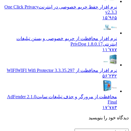
نرم افزار حفظ حریم خصوصی در اینترنت
One Click Privacy
v2.3.3
۱۵٬۹۶۵
نرم افزار محافظت از حریم خصوصی و بستن تبلیغات
اینترنتی
PrivDog 1.8.0.17
۱۱٬۷۸۷
نرم افزار محافظت از WIFI
WIFI Wifi Protector 3.3.35.297
۵۶٬۲۳۲
محافظت از مرورگر و حذف تبلیغات سایت
AdFender 2.1.0
Final
۱۷٬۷۸۳
 خود را بنویسید