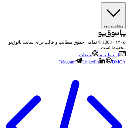
ه همه
- 1388 © تمامی حقوق مطالب و قالب برای سایت پاتوق‌یو
 است.
باط با ما
تبلیغات
Telegram
LinkedIn