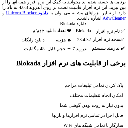
 ها خسته شده اید میتوانید به کمک این نرم افزار همه آنها را از
بین ببرید. این نرم افزار قابلیت نصب بر روی اندروید 4.0.3 به بالا را
از سایر ابزراهای مشابه می توان به
دانلود Unicorn Blocker
و
AdwCl
اشاره داشت.
دانلود Blokada
❤️ تعداد دانلود
Blokada
نرم افزار
۸٬۸۱۲
 نرم افزار
23.4.32
🔥 هزینه
دانلود رایگان
ازمند سیستم
اندروید 7
🔆 حجم فایل
48 مگابایت
از قابلیت های نرم افزار Blokada
کردن تمامی تبلیغات مزاحم
ن انجام تنظیمات مختلف
 نیاز به روت بودن گوشی شما
 اجرا در تمامی نرم افزارها و بازیها
ر با تمامی شبگه های WiFi