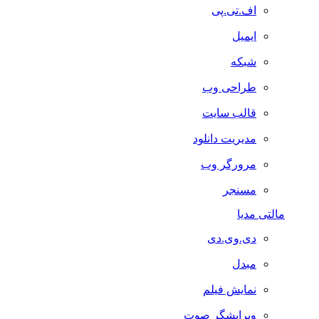
اف.تی.پی
ایمیل
شبکه
طراحی وب
قالب سایت
مدیریت دانلود
مرورگر وب
مسنجر
مالتی مدیا
دی.وی.دی
مبدل
نمایش فیلم
ویرایشگر صوت