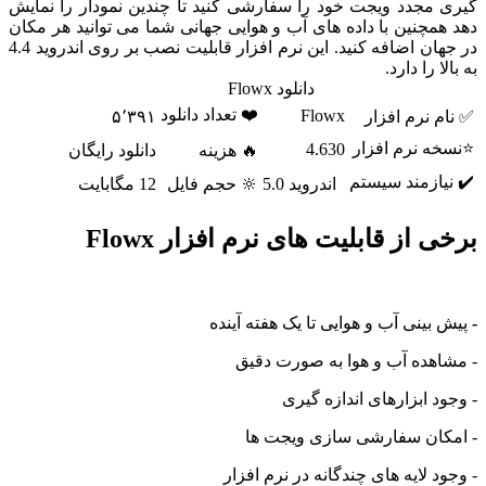
مجدد ویجت خود را سفارشی کنید تا چندین نمودار را نمایش
چنین با داده های آب و هوایی جهانی شما می توانید هر مکان
در جهان اضافه کنید. این نرم افزار قابلیت نصب بر روی اندروید 4.4
 را دارد.
دانلود Flowx
❤️ تعداد دانلود
Flowx
نرم افزار
۵٬۳۹۱
 نرم افزار
4.630
🔥 هزینه
دانلود رایگان
ازمند سیستم
اندروید 5.0
🔆 حجم فایل
12 مگابایت
از قابلیت های نرم افزار Flowx
ینی آب و هوایی تا یک هفته آینده
هده آب و هوا به صورت دقیق
 ابزارهای اندازه گیری
ان سفارشی سازی ویجت ها
 لایه های چندگانه در نرم افزار