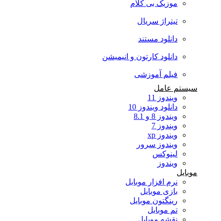
موزیک بی کلام
تیتراژ سریال
دانلود مستند
دانلود کارتون و انیمیشن
فیلم آموزشی
سیستم عامل
ویندوز 11
دانلود ویندوز 10
ویندوز 8 و 8.1
ویندوز 7
ویندوز xp
ویندوز سرور
لینوکس
ویندوز
موبایل
نرم افزار موبایل
بازی موبایل
رینگتون موبایل
تم موبایل
نقشه موبایل