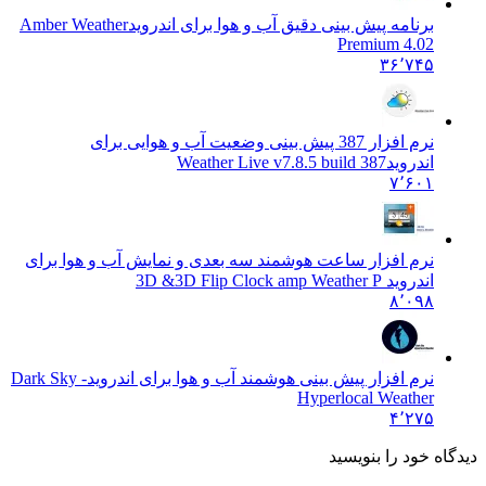
برنامه پیش بینی دقیق آب و هوا برای اندروید
Amber Weather
Premium 4.02
۳۶٬۷۴۵
نرم افزار 387 پیش بینی وضعیت آب و هوایی برای
اندروید
Weather Live v7.8.5 build 387
۷٬۶۰۱
نرم افزار ساعت هوشمند سه بعدی و نمایش آب و هوا برای
اندروید 3D &
3D Flip Clock amp Weather P
۸٬۰۹۸
نرم افزار پیش بینی هوشمند آب و هوا برای اندروید
Dark Sky -
Hyperlocal Weather
۴٬۲۷۵
 خود را بنویسید