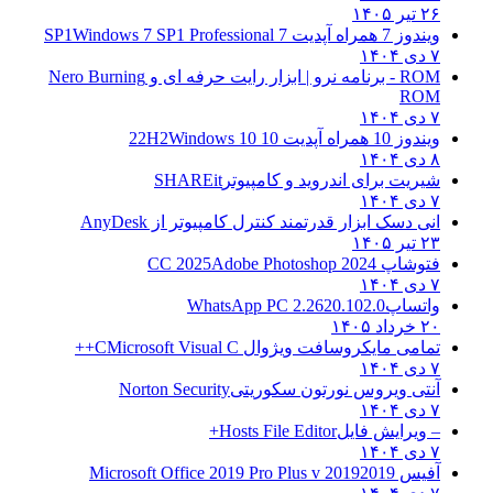
۲۶ تیر ۱۴۰۵
ویندوز 7 همراه آپدیت 7 SP1
Windows 7 SP1 Professional
۷ دی ۱۴۰۴
ROM - برنامه نرو | ابزار رایت حرفه ای و
Nero Burning
ROM
۷ دی ۱۴۰۴
ویندوز 10 همراه آپدیت 10 22H2
Windows 10
۸ دی ۱۴۰۴
شیریت برای اندروید و کامپیوتر
SHAREit
۷ دی ۱۴۰۴
انی دسک ابزار قدرتمند کنترل کامپیوتر از
AnyDesk
۲۳ تیر ۱۴۰۵
فتوشاپ CC 2025
Adobe Photoshop 2024
۷ دی ۱۴۰۴
واتساپ
WhatsApp PC 2.2620.102.0
۲۰ خرداد ۱۴۰۵
تمامی مایکروسافت ویژوال C
Microsoft Visual C++
۷ دی ۱۴۰۴
آنتی ویروس نورتون سکوریتی
Norton Security
۷ دی ۱۴۰۴
– ویرایش فایل
Hosts File Editor+
۷ دی ۱۴۰۴
آفیس 2019
2019 Microsoft Office 2019 Pro Plus v