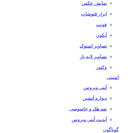
نمایش عکس
ابزار فتوشاپ
فونت
آیکون
تصاویر استوک
تصاویر لایه باز
وکتور
امنیتی
آنتی ویروس
دیواره آتشین
ضد هک و جاسوسی
آپدیت آنتی ویروس
گوناگون