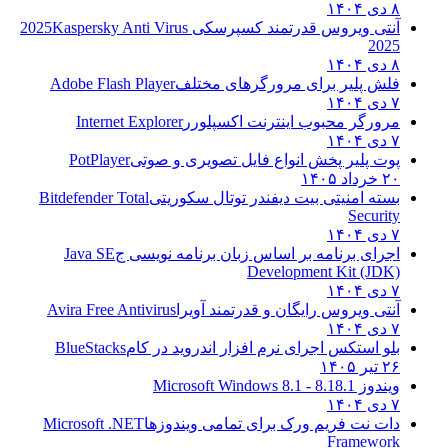
۸ دی ۱۴۰۴
آنتی ویروس قدرتمند کسپرسکی 2025
Kaspersky Anti Virus
2025
۸ دی ۱۴۰۴
فلش پلیر برای مرورگرهای مختلف
Adobe Flash Player
۷ دی ۱۴۰۴
مرورگر محبوب اینترنت اکسپلورر
Internet Explorer
۷ دی ۱۴۰۴
پوت پلیر پخش انواع فایل تصویری و صوتی
PotPlayer
۲۰ خرداد ۱۴۰۵
بسته امنیتی بیت دیفندر توتال سکوریتی
Bitdefender Total
Security
۷ دی ۱۴۰۴
اجرای برنامه بر اساس زبان برنامه نویسی ج
Java SE
Development Kit (JDK)
۷ دی ۱۴۰۴
آنتی ویروس رایگان و قدرتمند آویرا
Avira Free Antivirus
۷ دی ۱۴۰۴
بلو استکس اجرای نرم افزار اندروید در کام
BlueStacks
۲۶ تیر ۱۴۰۵
ویندوز 8.1
8.1 - Microsoft Windows 8.1
۷ دی ۱۴۰۴
دات نت فریم ورک برای تمامی ویندوزها
Microsoft .NET
Framework