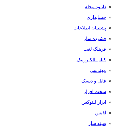
دانلود مجله
حسابداری
پشتیبان اطلاعات
فشرده ساز
فرهنگ لغت
کتاب الکترونیک
مهندسی
فایل و دیسک
سخت افزار
ابزار لینوکس
آفیس
بهینه ساز