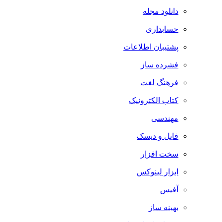
دانلود مجله
حسابداری
پشتیبان اطلاعات
فشرده ساز
فرهنگ لغت
کتاب الکترونیک
مهندسی
فایل و دیسک
سخت افزار
ابزار لینوکس
آفیس
بهینه ساز