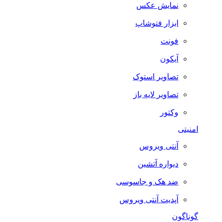
نمایش عکس
ابزار فتوشاپ
فونت
آیکون
تصاویر استوک
تصاویر لایه باز
وکتور
امنیتی
آنتی ویروس
دیواره آتشین
ضد هک و جاسوسی
آپدیت آنتی ویروس
گوناگون