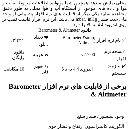
مایش میدهد. همچنین شما میتوانید اطلاعات مربوط به آب و
 داده های موجود از ایستگاه آب و هوا محلی به طور دقیق
 نمایید یکی دیگر از قابلیت های نرم افزار پشتیبانی از واحد
های جدید فشار mbar، inHg می باشد. این نرم افزار قابلیت نصب بر
 به بالا را دارد.
دانلود Barometer & Altimeter
❤️ تعداد
Barometer &amp;
نرم افزار
۱۳٬۲۲۱
Altimeter
دانلود
 نرم
دانلود
v2.7.00
🔥 هزینه
رایگان
زمند
🔆 حجم
اندروید 4.4 به بالا
10 مگابایت
فایل
م
برخی از قابلیت های نرم افزار Barometer
& Altim
 سنسور / فشار سنج
ریتم کالیبراسیون ارتفاع و فشار جوی