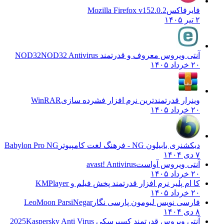
فایرفاکس
Mozilla Firefox v152.0.2
۲ تیر ۱۴۰۵
آنتی ویروس معروف و قدرتمند NOD32
NOD32 Antivirus
۲۰ خرداد ۱۴۰۵
وینرار قدرتمندترین نرم افزار فشرده سازی
WinRAR
۲۰ خرداد ۱۴۰۵
دیکشنری بابیلون NG - فرهنگ لغت کامپیوتر
Babylon Pro NG
۷ دی ۱۴۰۴
آنتی ویروس آواست
avast! Antivirus
۲۰ خرداد ۱۴۰۵
کا ام پلیر نرم افزار قدرتمند پخش فیلم و
KMPlayer
۲۰ خرداد ۱۴۰۵
فارسی نویس لیومون پارسی نگار
LeoMoon ParsiNegar
۸ دی ۱۴۰۴
آنتی ویروس قدرتمند کسپرسکی 2025
Kaspersky Anti Virus