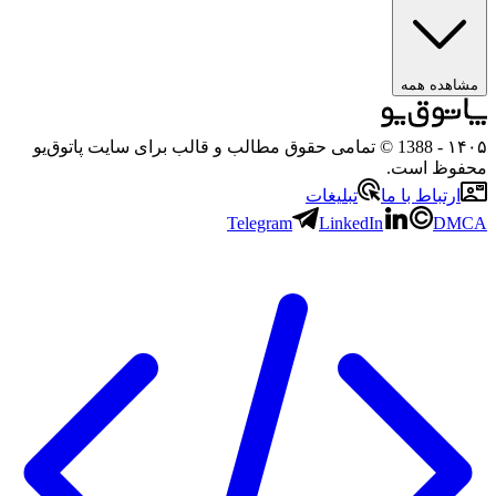
ه همه
- 1388 © تمامی حقوق مطالب و قالب برای سایت پاتوق‌یو
 است.
باط با ما
تبلیغات
Telegram
LinkedIn