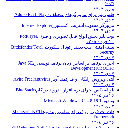
2025
۸ دی ۱۴۰۴
فلش پلیر برای مرورگرهای مختلف
Adobe Flash Player
۷ دی ۱۴۰۴
مرورگر محبوب اینترنت اکسپلورر
Internet Explorer
۷ دی ۱۴۰۴
پوت پلیر پخش انواع فایل تصویری و صوتی
PotPlayer
۲۰ خرداد ۱۴۰۵
بسته امنیتی بیت دیفندر توتال سکوریتی
Bitdefender Total
Security
۷ دی ۱۴۰۴
اجرای برنامه بر اساس زبان برنامه نویسی ج
Java SE
Development Kit (JDK)
۷ دی ۱۴۰۴
آنتی ویروس رایگان و قدرتمند آویرا
Avira Free Antivirus
۷ دی ۱۴۰۴
بلو استکس اجرای نرم افزار اندروید در کام
BlueStacks
۲۶ تیر ۱۴۰۵
ویندوز 8.1
8.1 - Microsoft Windows 8.1
۷ دی ۱۴۰۴
دات نت فریم ورک برای تمامی ویندوزها
Microsoft .NET
Framework
۲۶ تیر ۱۴۰۵
ویندوز 7 همراه آپدیت 7 SP1
Windows 7 SP1 Professional