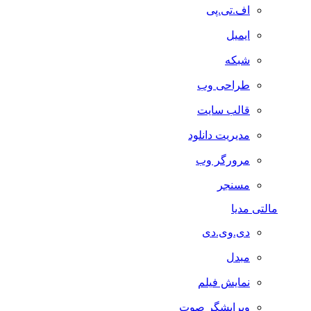
اف.تی.پی
ایمیل
شبکه
طراحی وب
قالب سایت
مدیریت دانلود
مرورگر وب
مسنجر
مالتی مدیا
دی.وی.دی
مبدل
نمایش فیلم
ویرایشگر صوت