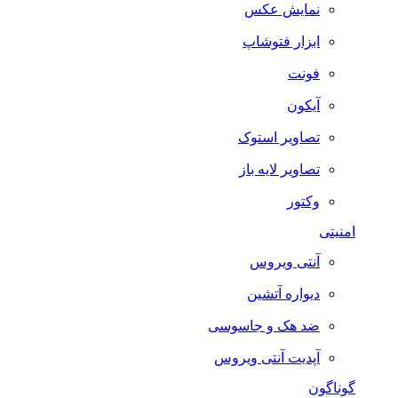
نمایش عکس
ابزار فتوشاپ
فونت
آیکون
تصاویر استوک
تصاویر لایه باز
وکتور
امنیتی
آنتی ویروس
دیواره آتشین
ضد هک و جاسوسی
آپدیت آنتی ویروس
گوناگون