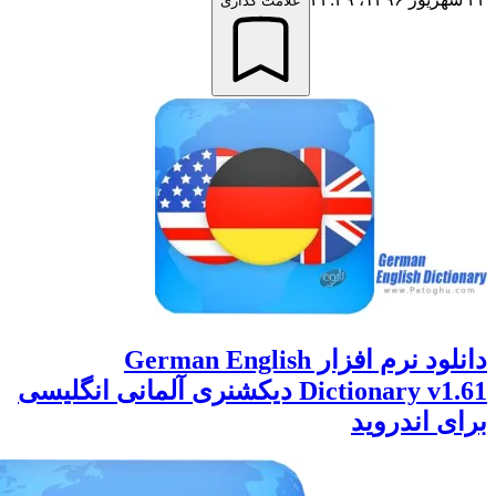
علامت گذاری
دانلود نرم افزار German English
Dictionary v1.61 دیکشنری آلمانی انگلیسی
 اندروید