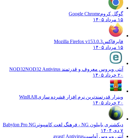
گوگل کروم
Google Chrome
۱۵ مرداد ۱۴۰۵
فایرفاکس
Mozilla Firefox v153.0.3
۱۵ مرداد ۱۴۰۵
آنتی ویروس معروف و قدرتمند NOD32
NOD32 Antivirus
۲۰ خرداد ۱۴۰۵
وینرار قدرتمندترین نرم افزار فشرده سازی
WinRAR
۲۰ خرداد ۱۴۰۵
دیکشنری بابیلون NG - فرهنگ لغت کامپیوتر
Babylon Pro NG
۷ دی ۱۴۰۴
آنتی ویروس آواست
avast! Antivirus