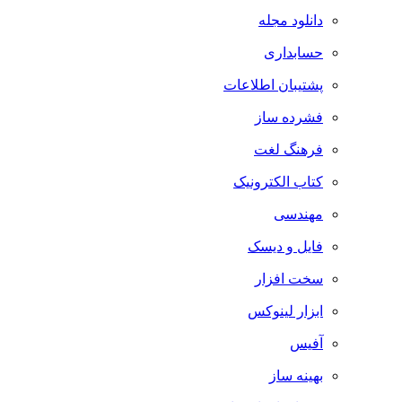
دانلود مجله
حسابداری
پشتیبان اطلاعات
فشرده ساز
فرهنگ لغت
کتاب الکترونیک
مهندسی
فایل و دیسک
سخت افزار
ابزار لینوکس
آفیس
بهینه ساز