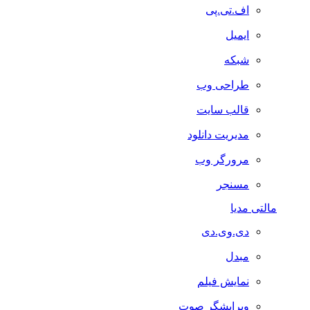
اف.تی.پی
ایمیل
شبکه
طراحی وب
قالب سایت
مدیریت دانلود
مرورگر وب
مسنجر
مالتی مدیا
دی.وی.دی
مبدل
نمایش فیلم
ویرایشگر صوت