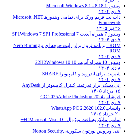
ویندوز 8.1
8.1 - Microsoft Windows 8.1
۷ دی ۱۴۰۴
دات نت فریم ورک برای تمامی ویندوزها
Microsoft .NET
Framework
۲۶ تیر ۱۴۰۵
ویندوز 7 همراه آپدیت 7 SP1
Windows 7 SP1 Professional
۷ دی ۱۴۰۴
ROM - برنامه نرو | ابزار رایت حرفه ای و
Nero Burning
ROM
۷ دی ۱۴۰۴
ویندوز 10 همراه آپدیت 10 22H2
Windows 10
۸ دی ۱۴۰۴
شیریت برای اندروید و کامپیوتر
SHAREit
۷ دی ۱۴۰۴
انی دسک ابزار قدرتمند کنترل کامپیوتر از
AnyDesk
۱۵ مرداد ۱۴۰۵
فتوشاپ CC 2025
Adobe Photoshop 2024
۷ دی ۱۴۰۴
واتساپ
WhatsApp PC 2.2620.102.0
۲۰ خرداد ۱۴۰۵
تمامی مایکروسافت ویژوال C
Microsoft Visual C++
۷ دی ۱۴۰۴
آنتی ویروس نورتون سکوریتی
Norton Security