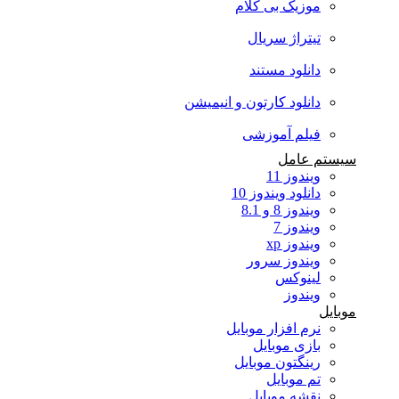
موزیک بی کلام
تیتراژ سریال
دانلود مستند
دانلود کارتون و انیمیشن
فیلم آموزشی
سیستم عامل
ویندوز 11
دانلود ویندوز 10
ویندوز 8 و 8.1
ویندوز 7
ویندوز xp
ویندوز سرور
لینوکس
ویندوز
موبایل
نرم افزار موبایل
بازی موبایل
رینگتون موبایل
تم موبایل
نقشه موبایل