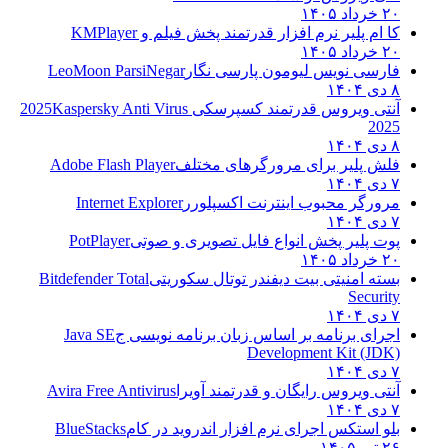
۲۰ خرداد ۱۴۰۵
کا ام پلیر نرم افزار قدرتمند پخش فیلم و
KMPlayer
۲۰ خرداد ۱۴۰۵
فارسی نویس لیومون پارسی نگار
LeoMoon ParsiNegar
۸ دی ۱۴۰۴
آنتی ویروس قدرتمند کسپرسکی 2025
Kaspersky Anti Virus
2025
۸ دی ۱۴۰۴
فلش پلیر برای مرورگرهای مختلف
Adobe Flash Player
۷ دی ۱۴۰۴
مرورگر محبوب اینترنت اکسپلورر
Internet Explorer
۷ دی ۱۴۰۴
پوت پلیر پخش انواع فایل تصویری و صوتی
PotPlayer
۲۰ خرداد ۱۴۰۵
بسته امنیتی بیت دیفندر توتال سکوریتی
Bitdefender Total
Security
۷ دی ۱۴۰۴
اجرای برنامه بر اساس زبان برنامه نویسی ج
Java SE
Development Kit (JDK)
۷ دی ۱۴۰۴
آنتی ویروس رایگان و قدرتمند آویرا
Avira Free Antivirus
۷ دی ۱۴۰۴
بلو استکس اجرای نرم افزار اندروید در کام
BlueStacks
۲۶ تیر ۱۴۰۵