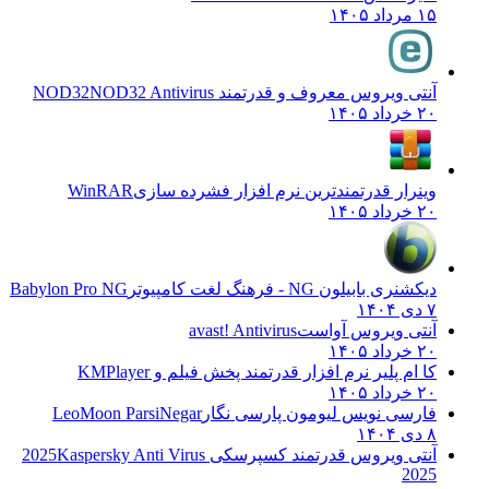
۱۵ مرداد ۱۴۰۵
آنتی ویروس معروف و قدرتمند NOD32
NOD32 Antivirus
۲۰ خرداد ۱۴۰۵
وینرار قدرتمندترین نرم افزار فشرده سازی
WinRAR
۲۰ خرداد ۱۴۰۵
دیکشنری بابیلون NG - فرهنگ لغت کامپیوتر
Babylon Pro NG
۷ دی ۱۴۰۴
آنتی ویروس آواست
avast! Antivirus
۲۰ خرداد ۱۴۰۵
کا ام پلیر نرم افزار قدرتمند پخش فیلم و
KMPlayer
۲۰ خرداد ۱۴۰۵
فارسی نویس لیومون پارسی نگار
LeoMoon ParsiNegar
۸ دی ۱۴۰۴
آنتی ویروس قدرتمند کسپرسکی 2025
Kaspersky Anti Virus
2025