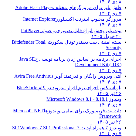
۸ دی ۱۴۰۴
فلش پلیر برای مرورگرهای مختلف
Adobe Flash Player
۷ دی ۱۴۰۴
مرورگر محبوب اینترنت اکسپلورر
Internet Explorer
۷ دی ۱۴۰۴
پوت پلیر پخش انواع فایل تصویری و صوتی
PotPlayer
۲۰ خرداد ۱۴۰۵
بسته امنیتی بیت دیفندر توتال سکوریتی
Bitdefender Total
Security
۷ دی ۱۴۰۴
اجرای برنامه بر اساس زبان برنامه نویسی ج
Java SE
Development Kit (JDK)
۷ دی ۱۴۰۴
آنتی ویروس رایگان و قدرتمند آویرا
Avira Free Antivirus
۷ دی ۱۴۰۴
بلو استکس اجرای نرم افزار اندروید در کام
BlueStacks
۲۶ تیر ۱۴۰۵
ویندوز 8.1
8.1 - Microsoft Windows 8.1
۷ دی ۱۴۰۴
دات نت فریم ورک برای تمامی ویندوزها
Microsoft .NET
Framework
۲۶ تیر ۱۴۰۵
ویندوز 7 همراه آپدیت 7 SP1
Windows 7 SP1 Professional
۷ دی ۱۴۰۴