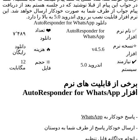
ب این پیام از قبلا نوشتید که در جلسه هستم بعد از دریافت
جواب از طرف شما به صورت خودکار ارسال خواهد شد. این
 قابلیت نصب بر روی اندروید 5.0 به بالا را دارد.
دانلود AutoResponder for WhatsApp
❤️ تعداد
 نرم
AutoResponder for
۷٬۴۸۹
WhatsApp
دانلود
 نرم
دانلود
v4.5.6
🔥 هزینه
رایگان
زمند
12
🔆 حجم
اندروید 5.0
مگابایت
فایل
م
 از قابلیت های نرم
AutoRespon
 خودکار به
WhatsApp
ال خودکار پاسخ از طرف شما به دوستان
م جداگانه قابل تنظیم