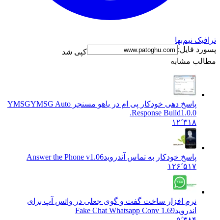
نیم‌بها
فایل:
کپی شد
 مشابه
پاسخ دهی خودکار پی ام در یاهو مسنجر YMSG
YMSG Auto
Response Build1.0.0.
۱۲٬۳۱۸
پاسخ خودکار به تماس آندروید
Answer the Phone v1.06
۱۲۶٬۵۱۷
نرم افزار ساخت گفت و گوی جعلی در واتس آپ برای
اندروید
1.69 Fake Chat Whatsapp Conv
۵٬۳۸۴