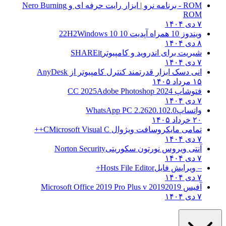
ROM - برنامه نرو | ابزار رایت حرفه ای و
Nero Burning
ROM
۷ دی ۱۴۰۴
ویندوز 10 همراه آپدیت 10 22H2
Windows 10
۸ دی ۱۴۰۴
شیریت برای اندروید و کامپیوتر
SHAREit
۷ دی ۱۴۰۴
انی دسک ابزار قدرتمند کنترل کامپیوتر از
AnyDesk
۱۵ مرداد ۱۴۰۵
فتوشاپ CC 2025
Adobe Photoshop 2024
۷ دی ۱۴۰۴
واتساپ
WhatsApp PC 2.2620.102.0
۲۰ خرداد ۱۴۰۵
تمامی مایکروسافت ویژوال C
Microsoft Visual C++
۷ دی ۱۴۰۴
آنتی ویروس نورتون سکوریتی
Norton Security
۷ دی ۱۴۰۴
– ویرایش فایل
Hosts File Editor+
۷ دی ۱۴۰۴
آفیس 2019
2019 Microsoft Office 2019 Pro Plus v
۷ دی ۱۴۰۴