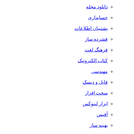
دانلود مجله
حسابداری
پشتیبان اطلاعات
فشرده ساز
فرهنگ لغت
کتاب الکترونیک
مهندسی
فایل و دیسک
سخت افزار
ابزار لینوکس
آفیس
بهینه ساز