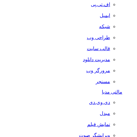
اف.تی.پی
ایمیل
شبکه
طراحی وب
قالب سایت
مدیریت دانلود
مرورگر وب
مسنجر
مالتی مدیا
دی.وی.دی
مبدل
نمایش فیلم
ویرایشگر صوت