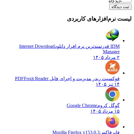
دیدگاه
یدگاه
نرم‌افزارهای کاربردی
IDM قدرتمندترین نرم افزار دانلود
Internet Download
Manager
۲ مرداد ۱۴۰۵
فوکسیت ریدر مدیریت و اجرای فایل PDF
Foxit Reader
۱۴ تیر ۱۴۰۵
گوگل کروم
Google Chrome
۱۵ مرداد ۱۴۰۵
فایرفاکس
Mozilla Firefox v153.0.3