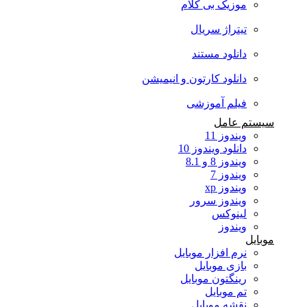
موزیک بی کلام
تیتراژ سریال
دانلود مستند
دانلود کارتون و انیمیشن
فیلم آموزشی
سیستم عامل
ویندوز 11
دانلود ویندوز 10
ویندوز 8 و 8.1
ویندوز 7
ویندوز xp
ویندوز سرور
لینوکس
ویندوز
موبایل
نرم افزار موبایل
بازی موبایل
رینگتون موبایل
تم موبایل
نقشه موبایل