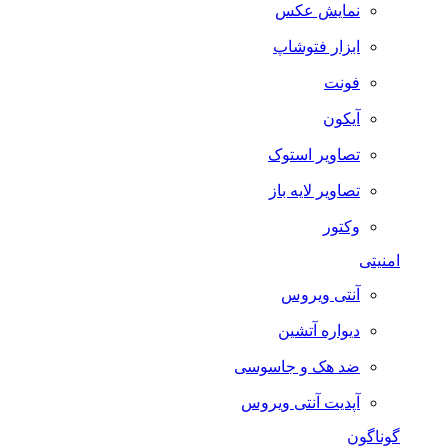
نمایش عکس
ابزار فتوشاپ
فونت
آیکون
تصاویر استوک
تصاویر لایه باز
وکتور
امنیتی
آنتی ویروس
دیواره آتشین
ضد هک و جاسوسی
آپدیت آنتی ویروس
گوناگون