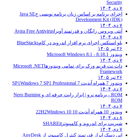
Security
۷ دی ۱۴۰۴
اجرای برنامه بر اساس زبان برنامه نویسی ج
Java SE
Development Kit (JDK)
۷ دی ۱۴۰۴
آنتی ویروس رایگان و قدرتمند آویرا
Avira Free Antivirus
۷ دی ۱۴۰۴
بلو استکس اجرای نرم افزار اندروید در کام
BlueStacks
۲۶ تیر ۱۴۰۵
ویندوز 8.1
8.1 - Microsoft Windows 8.1
۷ دی ۱۴۰۴
دات نت فریم ورک برای تمامی ویندوزها
Microsoft .NET
Framework
۲۶ تیر ۱۴۰۵
ویندوز 7 همراه آپدیت 7 SP1
Windows 7 SP1 Professional
۷ دی ۱۴۰۴
ROM - برنامه نرو | ابزار رایت حرفه ای و
Nero Burning
ROM
۷ دی ۱۴۰۴
ویندوز 10 همراه آپدیت 10 22H2
Windows 10
۸ دی ۱۴۰۴
شیریت برای اندروید و کامپیوتر
SHAREit
۷ دی ۱۴۰۴
انی دسک ابزار قدرتمند کنترل کامپیوتر از
AnyDesk