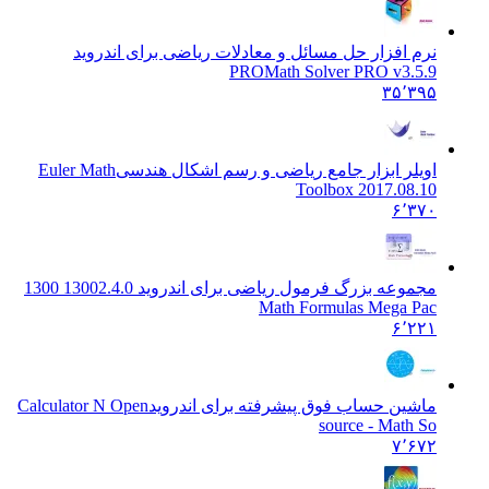
نرم افزار حل مسائل و معادلات ریاضی برای اندروید
PRO
Math Solver PRO v3.5.9
۳۵٬۳۹۵
اویلر ابزار جامع ریاضی و رسم اشکال هندسی
Euler Math
Toolbox 2017.08.10
۶٬۳۷۰
مجموعه بزرگ فرمول ریاضی برای اندروید 1300
2.4.0 1300
Math Formulas Mega Pac
۶٬۲۲۱
ماشین حساب فوق پیشرفته برای اندروید
Calculator N Open
source - Math So
۷٬۶۷۲