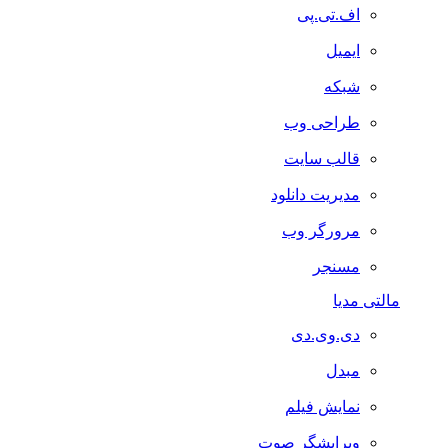
اف.تی.پی
ایمیل
شبکه
طراحی وب
قالب سایت
مدیریت دانلود
مرورگر وب
مسنجر
مالتی مدیا
دی.وی.دی
مبدل
نمایش فیلم
ویرایشگر صوت