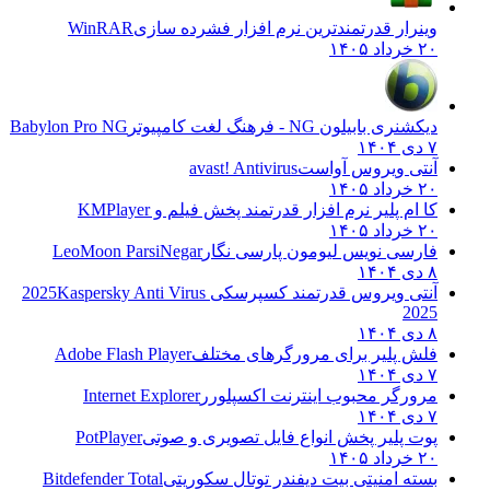
وینرار قدرتمندترین نرم افزار فشرده سازی
WinRAR
۲۰ خرداد ۱۴۰۵
دیکشنری بابیلون NG - فرهنگ لغت کامپیوتر
Babylon Pro NG
۷ دی ۱۴۰۴
آنتی ویروس آواست
avast! Antivirus
۲۰ خرداد ۱۴۰۵
کا ام پلیر نرم افزار قدرتمند پخش فیلم و
KMPlayer
۲۰ خرداد ۱۴۰۵
فارسی نویس لیومون پارسی نگار
LeoMoon ParsiNegar
۸ دی ۱۴۰۴
آنتی ویروس قدرتمند کسپرسکی 2025
Kaspersky Anti Virus
2025
۸ دی ۱۴۰۴
فلش پلیر برای مرورگرهای مختلف
Adobe Flash Player
۷ دی ۱۴۰۴
مرورگر محبوب اینترنت اکسپلورر
Internet Explorer
۷ دی ۱۴۰۴
پوت پلیر پخش انواع فایل تصویری و صوتی
PotPlayer
۲۰ خرداد ۱۴۰۵
بسته امنیتی بیت دیفندر توتال سکوریتی
Bitdefender Total