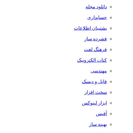
دانلود مجله
حسابداری
پشتیبان اطلاعات
فشرده ساز
فرهنگ لغت
کتاب الکترونیک
مهندسی
فایل و دیسک
سخت افزار
ابزار لینوکس
آفیس
بهینه ساز