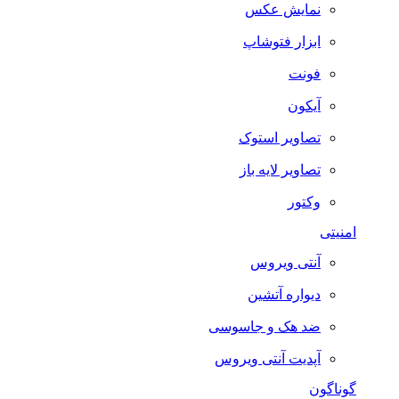
نمایش عکس
ابزار فتوشاپ
فونت
آیکون
تصاویر استوک
تصاویر لایه باز
وکتور
امنیتی
آنتی ویروس
دیواره آتشین
ضد هک و جاسوسی
آپدیت آنتی ویروس
گوناگون