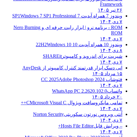
Framework
۲۶ تیر ۱۴۰۵
ویندوز 7 همراه آپدیت 7 SP1
Windows 7 SP1 Professional
۷ دی ۱۴۰۴
ROM - برنامه نرو | ابزار رایت حرفه ای و
Nero Burning
ROM
۷ دی ۱۴۰۴
ویندوز 10 همراه آپدیت 10 22H2
Windows 10
۸ دی ۱۴۰۴
شیریت برای اندروید و کامپیوتر
SHAREit
۷ دی ۱۴۰۴
انی دسک ابزار قدرتمند کنترل کامپیوتر از
AnyDesk
۱۵ مرداد ۱۴۰۵
فتوشاپ CC 2025
Adobe Photoshop 2024
۷ دی ۱۴۰۴
واتساپ
WhatsApp PC 2.2620.102.0
۲۰ خرداد ۱۴۰۵
تمامی مایکروسافت ویژوال C
Microsoft Visual C++
۷ دی ۱۴۰۴
آنتی ویروس نورتون سکوریتی
Norton Security
۷ دی ۱۴۰۴
– ویرایش فایل
Hosts File Editor+
۷ دی ۱۴۰۴