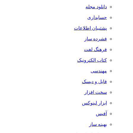
دانلود مجله
حسابداری
پشتیبان اطلاعات
فشرده ساز
فرهنگ لغت
کتاب الکترونیک
مهندسی
فایل و دیسک
سخت افزار
ابزار لینوکس
آفیس
بهینه ساز