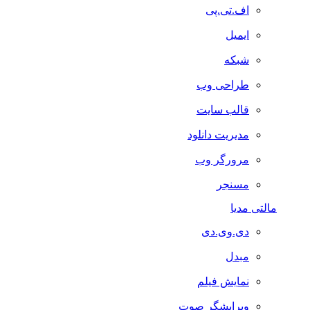
اف.تی.پی
ایمیل
شبکه
طراحی وب
قالب سایت
مدیریت دانلود
مرورگر وب
مسنجر
مالتی مدیا
دی.وی.دی
مبدل
نمایش فیلم
ویرایشگر صوت