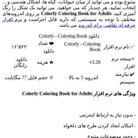
بوده و می توانید از میان حیوانات، گیاه ها، اشکال هندسی و ...
 نمایید. هر چندبار که می خواهید، می توانید یک شکل را رنگ
کنید.
Colorfy Coloring Book for Adults
بر روی اندرویدهای
 با توجه به سیستمی که دارید قابل اجراست و
نرم افزار
ی نقاشی برای اندروید
می باشد.
دانلود Colorfy - Coloring Book
❤️ تعداد
Colorfy - Coloring
نرم افزار
۱۶٬۵۲۲
Book
دانلود
 نرم
دانلود
v3.28
🔥 هزینه
رایگان
زمند
اندروید 5 به بالا
🔆 حجم فایل
77 مگابایت
م
افزار Colorfy Coloring Book for Adults
نیاز به ارتباط اینترنتی
ن ایجاد کردن طرح های دلخواه
د موضوعات متنوع