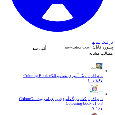
نیم‌بها
فایل:
کپی شد
 مشابه
نرم افزار رنگ آميزي تصاوير
Coloring Book v3.0
۱۰۱٬۸۶۷
نرم افزار کتاب رنگ آمیزی برای اندروید
ColourGo -
Colouring book v1.6.3
۷٬۱۶۷