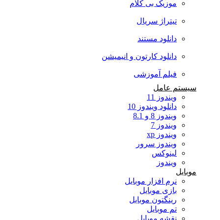
موزیک بی کلام
تیتراژ سریال
دانلود مستند
دانلود کارتون و انیمیشن
فیلم آموزشی
سیستم عامل
ویندوز 11
دانلود ویندوز 10
ویندوز 8 و 8.1
ویندوز 7
ویندوز xp
ویندوز سرور
لینوکس
ویندوز
موبایل
نرم افزار موبایل
بازی موبایل
رینگتون موبایل
تم موبایل
نقشه موبایل