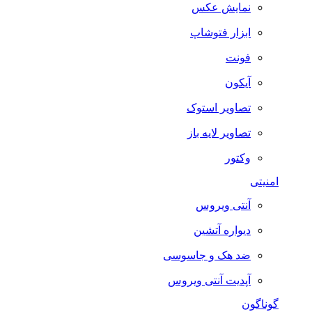
نمایش عکس
ابزار فتوشاپ
فونت
آیکون
تصاویر استوک
تصاویر لایه باز
وکتور
امنیتی
آنتی ویروس
دیواره آتشین
ضد هک و جاسوسی
آپدیت آنتی ویروس
گوناگون