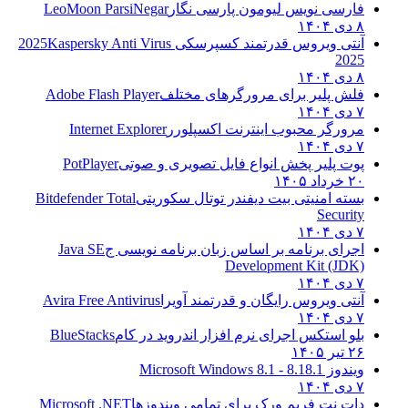
فارسی نویس لیومون پارسی نگار
LeoMoon ParsiNegar
۸ دی ۱۴۰۴
آنتی ویروس قدرتمند کسپرسکی 2025
Kaspersky Anti Virus
2025
۸ دی ۱۴۰۴
فلش پلیر برای مرورگرهای مختلف
Adobe Flash Player
۷ دی ۱۴۰۴
مرورگر محبوب اینترنت اکسپلورر
Internet Explorer
۷ دی ۱۴۰۴
پوت پلیر پخش انواع فایل تصویری و صوتی
PotPlayer
۲۰ خرداد ۱۴۰۵
بسته امنیتی بیت دیفندر توتال سکوریتی
Bitdefender Total
Security
۷ دی ۱۴۰۴
اجرای برنامه بر اساس زبان برنامه نویسی ج
Java SE
Development Kit (JDK)
۷ دی ۱۴۰۴
آنتی ویروس رایگان و قدرتمند آویرا
Avira Free Antivirus
۷ دی ۱۴۰۴
بلو استکس اجرای نرم افزار اندروید در کام
BlueStacks
۲۶ تیر ۱۴۰۵
ویندوز 8.1
8.1 - Microsoft Windows 8.1
۷ دی ۱۴۰۴
دات نت فریم ورک برای تمامی ویندوزها
Microsoft .NET