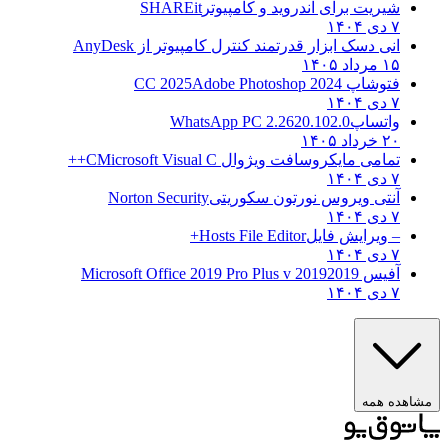
شیریت برای اندروید و کامپیوتر
SHAREit
۷ دی ۱۴۰۴
انی دسک ابزار قدرتمند کنترل کامپیوتر از
AnyDesk
۱۵ مرداد ۱۴۰۵
فتوشاپ CC 2025
Adobe Photoshop 2024
۷ دی ۱۴۰۴
واتساپ
WhatsApp PC 2.2620.102.0
۲۰ خرداد ۱۴۰۵
تمامی مایکروسافت ویژوال C
Microsoft Visual C++
۷ دی ۱۴۰۴
آنتی ویروس نورتون سکوریتی
Norton Security
۷ دی ۱۴۰۴
– ویرایش فایل
Hosts File Editor+
۷ دی ۱۴۰۴
آفیس 2019
2019 Microsoft Office 2019 Pro Plus v
۷ دی ۱۴۰۴
ه همه