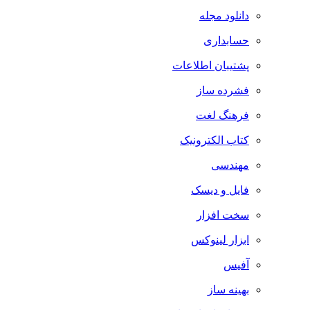
دانلود مجله
حسابداری
پشتیبان اطلاعات
فشرده ساز
فرهنگ لغت
کتاب الکترونیک
مهندسی
فایل و دیسک
سخت افزار
ابزار لینوکس
آفیس
بهینه ساز