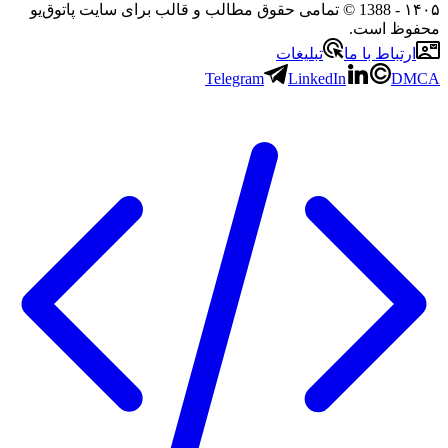
- 1388 © تمامی حقوق مطالب و قالب برای سایت پاتوق‌یو
 است.
باط با ما
تبلیغات
Telegram
LinkedIn