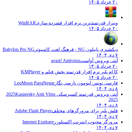
۲۰ خرداد ۱۴۰۵
وینرار قدرتمندترین نرم افزار فشرده سازی
WinRAR
۲۰ خرداد ۱۴۰۵
دیکشنری بابیلون NG - فرهنگ لغت کامپیوتر
Babylon Pro NG
۷ دی ۱۴۰۴
آنتی ویروس آواست
avast! Antivirus
۲۰ خرداد ۱۴۰۵
کا ام پلیر نرم افزار قدرتمند پخش فیلم و
KMPlayer
۲۰ خرداد ۱۴۰۵
فارسی نویس لیومون پارسی نگار
LeoMoon ParsiNegar
۸ دی ۱۴۰۴
آنتی ویروس قدرتمند کسپرسکی 2025
Kaspersky Anti Virus
2025
۸ دی ۱۴۰۴
فلش پلیر برای مرورگرهای مختلف
Adobe Flash Player
۷ دی ۱۴۰۴
مرورگر محبوب اینترنت اکسپلورر
Internet Explorer
۷ دی ۱۴۰۴