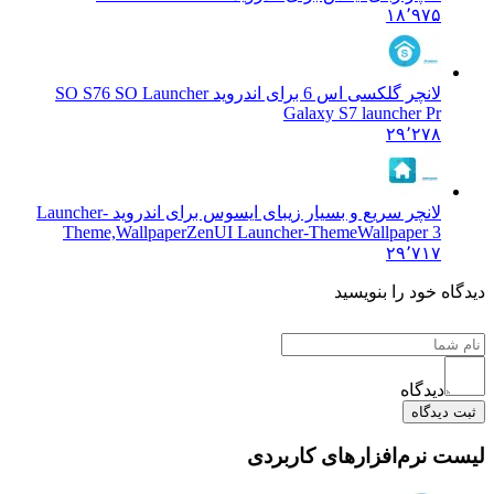
۱۸٬۹۷۵
لانچر گلکسی اس 6 برای اندروید SO S7
6 SO Launcher
Galaxy S7 launcher Pr
۲۹٬۲۷۸
لانچر سریع و بسیار زیبای ایسوس برای اندروید Launcher-
Theme,Wallpaper
ZenUI Launcher-ThemeWallpaper 3
۲۹٬۷۱۷
 خود را بنویسید
دیدگاه
یدگاه
نرم‌افزارهای کاربردی