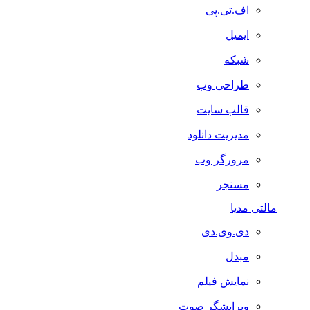
اف.تی.پی
ایمیل
شبکه
طراحی وب
قالب سایت
مدیریت دانلود
مرورگر وب
مسنجر
مالتی مدیا
دی.وی.دی
مبدل
نمایش فیلم
ویرایشگر صوت