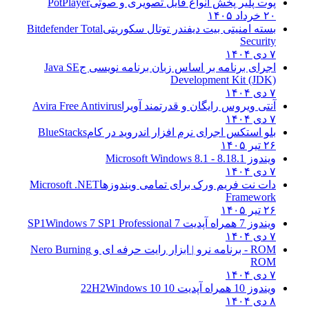
پوت پلیر پخش انواع فایل تصویری و صوتی
PotPlayer
۲۰ خرداد ۱۴۰۵
بسته امنیتی بیت دیفندر توتال سکوریتی
Bitdefender Total
Security
۷ دی ۱۴۰۴
اجرای برنامه بر اساس زبان برنامه نویسی ج
Java SE
Development Kit (JDK)
۷ دی ۱۴۰۴
آنتی ویروس رایگان و قدرتمند آویرا
Avira Free Antivirus
۷ دی ۱۴۰۴
بلو استکس اجرای نرم افزار اندروید در کام
BlueStacks
۲۶ تیر ۱۴۰۵
ویندوز 8.1
8.1 - Microsoft Windows 8.1
۷ دی ۱۴۰۴
دات نت فریم ورک برای تمامی ویندوزها
Microsoft .NET
Framework
۲۶ تیر ۱۴۰۵
ویندوز 7 همراه آپدیت 7 SP1
Windows 7 SP1 Professional
۷ دی ۱۴۰۴
ROM - برنامه نرو | ابزار رایت حرفه ای و
Nero Burning
ROM
۷ دی ۱۴۰۴
ویندوز 10 همراه آپدیت 10 22H2
Windows 10
۸ دی ۱۴۰۴