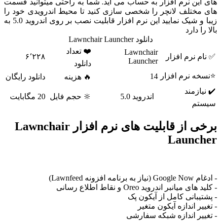
ن نرم افزار به حساب می آید. شما به راحتی میتوانید قسمت
ختلف لانچر را شخصی سازی کنید تا محیط اندرویدی خود را
زیبا و شیک نمایید این نرم افزار قابلیت نصب بر روی اندروید 5.0 به
 دارد
دانلود Lawnchair Launcher
❤️ تعداد
Lawnchair
نرم افزار
۶٬۲۲۸
Launcher
دانلود
 نرم افزار
14
🔥 هزینه
دانلود رایگان
زمند
اندروید 5.0
🔆 حجم فایل
20 مگابایت
م
برخی از قابلیت های نرم افزار Lawnchair
Launc
 Lawnfeed)
یانبر اندروید Oreo و نقاط اطلاع رسانی
بانی کامل از آیکون پک
ر اندازه آیکون متغیر
ر اندازه شبکه سفارشی