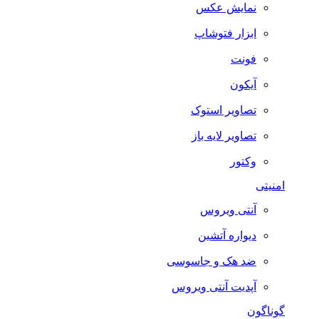
نمایش عکس
ابزار فتوشاپ
فونت
آیکون
تصاویر استوک
تصاویر لایه باز
وکتور
امنیتی
آنتی ویروس
دیواره آتشین
ضد هک و جاسوسی
آپدیت آنتی ویروس
گوناگون