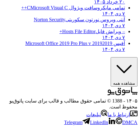
۲۰ خرداد ۱۴۰۵
تمامی مایکروسافت ویژوال C
Microsoft Visual C++
۷ دی ۱۴۰۴
آنتی ویروس نورتون سکوریتی
Norton Security
۷ دی ۱۴۰۴
– ویرایش فایل
Hosts File Editor+
۷ دی ۱۴۰۴
آفیس 2019
2019 Microsoft Office 2019 Pro Plus v
۷ دی ۱۴۰۴
مشاهده همه
۱۴۰۵
- 1388 © تمامی حقوق مطالب و قالب برای سایت پاتوق‌یو
محفوظ است.
ارتباط با ما
تبلیغات
Telegram
LinkedIn
DMCA