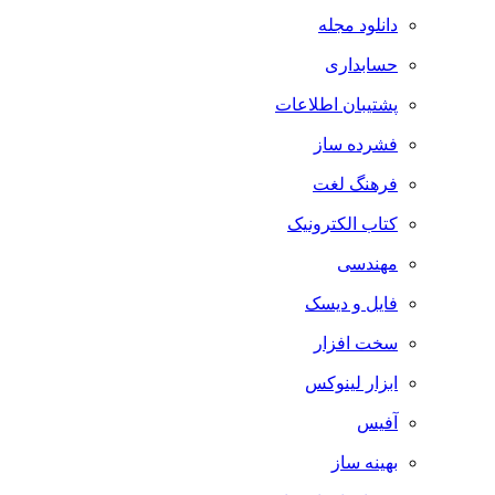
دانلود مجله
حسابداری
پشتیبان اطلاعات
فشرده ساز
فرهنگ لغت
کتاب الکترونیک
مهندسی
فایل و دیسک
سخت افزار
ابزار لینوکس
آفیس
بهینه ساز