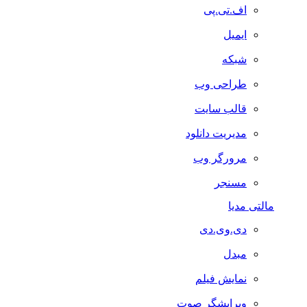
اف.تی.پی
ایمیل
شبکه
طراحی وب
قالب سایت
مدیریت دانلود
مرورگر وب
مسنجر
مالتی مدیا
دی.وی.دی
مبدل
نمایش فیلم
ویرایشگر صوت