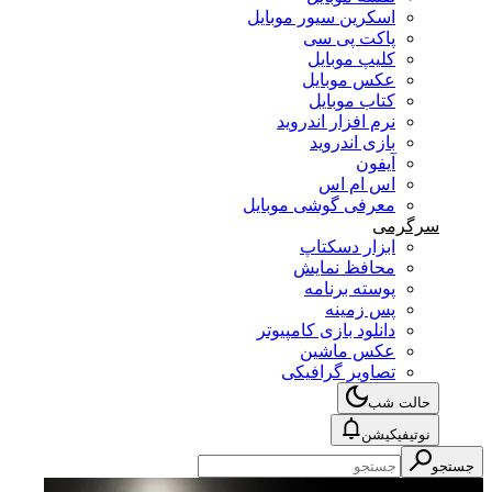
اسکرین سیور موبایل
پاکت پی سی
کلیپ موبایل
عکس موبایل
کتاب موبایل
نرم افزار اندروید
بازی اندروید
آیفون
اس ام اس
معرفی گوشی موبایل
سرگرمی
ابزار دسکتاپ
محافظ نمایش
پوسته برنامه
پس زمینه
دانلود بازی کامپیوتر
عکس ماشین
تصاویر گرافیکی
حالت شب
نوتیفیکیشن
جستجو