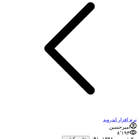
نرم افزار اندروید
امیرحسین
۸٬۱۹۳
۲۰ شهریور ۱۳۹۸،‏ ۰:۴۱