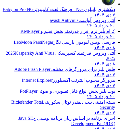
دیکشنری بابیلون NG - فرهنگ لغت کامپیوتر
Babylon Pro NG
۷ دی ۱۴۰۴
آنتی ویروس آواست
avast! Antivirus
۲۰ خرداد ۱۴۰۵
کا ام پلیر نرم افزار قدرتمند پخش فیلم و
KMPlayer
۲۰ خرداد ۱۴۰۵
فارسی نویس لیومون پارسی نگار
LeoMoon ParsiNegar
۸ دی ۱۴۰۴
آنتی ویروس قدرتمند کسپرسکی 2025
Kaspersky Anti Virus
2025
۸ دی ۱۴۰۴
فلش پلیر برای مرورگرهای مختلف
Adobe Flash Player
۷ دی ۱۴۰۴
مرورگر محبوب اینترنت اکسپلورر
Internet Explorer
۷ دی ۱۴۰۴
پوت پلیر پخش انواع فایل تصویری و صوتی
PotPlayer
۲۰ خرداد ۱۴۰۵
بسته امنیتی بیت دیفندر توتال سکوریتی
Bitdefender Total
Security
۷ دی ۱۴۰۴
اجرای برنامه بر اساس زبان برنامه نویسی ج
Java SE
Development Kit (JDK)
۷ دی ۱۴۰۴