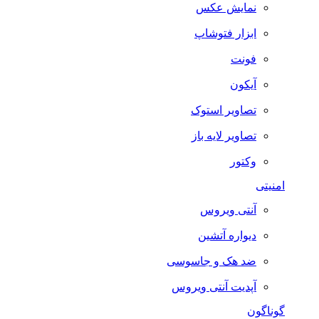
نمایش عکس
ابزار فتوشاپ
فونت
آیکون
تصاویر استوک
تصاویر لایه باز
وکتور
امنیتی
آنتی ویروس
دیواره آتشین
ضد هک و جاسوسی
آپدیت آنتی ویروس
گوناگون