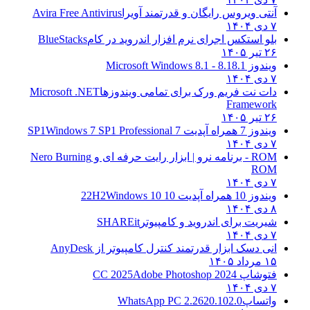
آنتی ویروس رایگان و قدرتمند آویرا
Avira Free Antivirus
۷ دی ۱۴۰۴
بلو استکس اجرای نرم افزار اندروید در کام
BlueStacks
۲۶ تیر ۱۴۰۵
ویندوز 8.1
8.1 - Microsoft Windows 8.1
۷ دی ۱۴۰۴
دات نت فریم ورک برای تمامی ویندوزها
Microsoft .NET
Framework
۲۶ تیر ۱۴۰۵
ویندوز 7 همراه آپدیت 7 SP1
Windows 7 SP1 Professional
۷ دی ۱۴۰۴
ROM - برنامه نرو | ابزار رایت حرفه ای و
Nero Burning
ROM
۷ دی ۱۴۰۴
ویندوز 10 همراه آپدیت 10 22H2
Windows 10
۸ دی ۱۴۰۴
شیریت برای اندروید و کامپیوتر
SHAREit
۷ دی ۱۴۰۴
انی دسک ابزار قدرتمند کنترل کامپیوتر از
AnyDesk
۱۵ مرداد ۱۴۰۵
فتوشاپ CC 2025
Adobe Photoshop 2024
۷ دی ۱۴۰۴
واتساپ
WhatsApp PC 2.2620.102.0