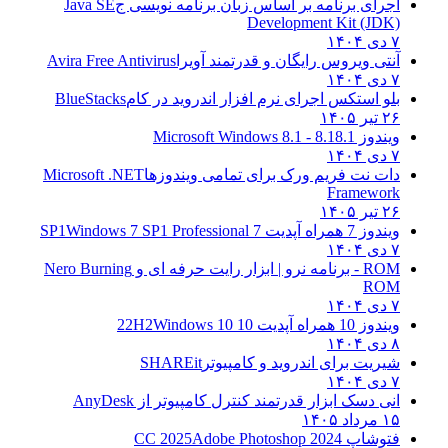
اجرای برنامه بر اساس زبان برنامه نویسی ج
Java SE
Development Kit (JDK)
۷ دی ۱۴۰۴
آنتی ویروس رایگان و قدرتمند آویرا
Avira Free Antivirus
۷ دی ۱۴۰۴
بلو استکس اجرای نرم افزار اندروید در کام
BlueStacks
۲۶ تیر ۱۴۰۵
ویندوز 8.1
8.1 - Microsoft Windows 8.1
۷ دی ۱۴۰۴
دات نت فریم ورک برای تمامی ویندوزها
Microsoft .NET
Framework
۲۶ تیر ۱۴۰۵
ویندوز 7 همراه آپدیت 7 SP1
Windows 7 SP1 Professional
۷ دی ۱۴۰۴
ROM - برنامه نرو | ابزار رایت حرفه ای و
Nero Burning
ROM
۷ دی ۱۴۰۴
ویندوز 10 همراه آپدیت 10 22H2
Windows 10
۸ دی ۱۴۰۴
شیریت برای اندروید و کامپیوتر
SHAREit
۷ دی ۱۴۰۴
انی دسک ابزار قدرتمند کنترل کامپیوتر از
AnyDesk
۱۵ مرداد ۱۴۰۵
فتوشاپ CC 2025
Adobe Photoshop 2024