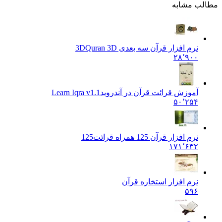
 مشابه
نرم افزار قرآن سه بعدی 3D
Quran 3D
۲۸٬۹۰۰
آموزش قرائت قرآن در آندروید
Learn Iqra v1.1
۵۰٬۲۵۴
نرم افزار قرآن 125 همراه قرائت
125
۱۷۱٬۶۳۲
نرم افزار استخاره قرآن
۵۹۶