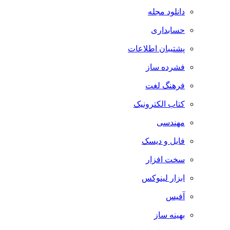
دانلود مجله
حسابداری
پشتیبان اطلاعات
فشرده ساز
فرهنگ لغت
کتاب الکترونیک
مهندسی
فایل و دیسک
سخت افزار
ابزار لینوکس
آفیس
بهینه ساز