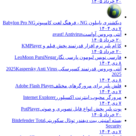
۲۰ خرداد ۱۴۰۵
دیکشنری بابیلون NG - فرهنگ لغت کامپیوتر
Babylon Pro NG
۷ دی ۱۴۰۴
آنتی ویروس آواست
avast! Antivirus
۲۰ خرداد ۱۴۰۵
کا ام پلیر نرم افزار قدرتمند پخش فیلم و
KMPlayer
۲۰ خرداد ۱۴۰۵
فارسی نویس لیومون پارسی نگار
LeoMoon ParsiNegar
۸ دی ۱۴۰۴
آنتی ویروس قدرتمند کسپرسکی 2025
Kaspersky Anti Virus
2025
۸ دی ۱۴۰۴
فلش پلیر برای مرورگرهای مختلف
Adobe Flash Player
۷ دی ۱۴۰۴
مرورگر محبوب اینترنت اکسپلورر
Internet Explorer
۷ دی ۱۴۰۴
پوت پلیر پخش انواع فایل تصویری و صوتی
PotPlayer
۲۰ خرداد ۱۴۰۵
بسته امنیتی بیت دیفندر توتال سکوریتی
Bitdefender Total
Security
۷ دی ۱۴۰۴