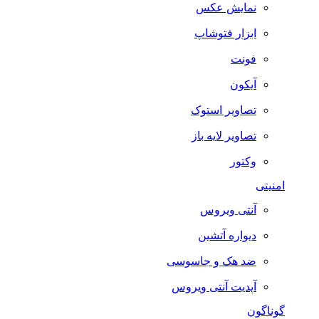
نمایش عکس
ابزار فتوشاپ
فونت
آیکون
تصاویر استوک
تصاویر لایه باز
وکتور
امنیتی
آنتی ویروس
دیواره آتشین
ضد هک و جاسوسی
آپدیت آنتی ویروس
گوناگون