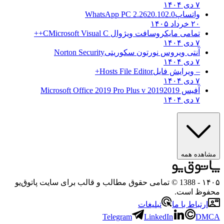
۷ دی ۱۴۰۴
واتساپ
WhatsApp PC 2.2620.102.0
۲۰ خرداد ۱۴۰۵
تمامی مایکروسافت ویژوال C
Microsoft Visual C++
۷ دی ۱۴۰۴
آنتی ویروس نورتون سکوریتی
Norton Security
۷ دی ۱۴۰۴
– ویرایش فایل
Hosts File Editor+
۷ دی ۱۴۰۴
آفیس 2019
2019 Microsoft Office 2019 Pro Plus v
۷ دی ۱۴۰۴
ده همه
- 1388 © تمامی حقوق مطالب و قالب برای سایت پاتوق‌یو
ظ است.
تباط با ما
تبلیغات
Telegram
LinkedIn
D