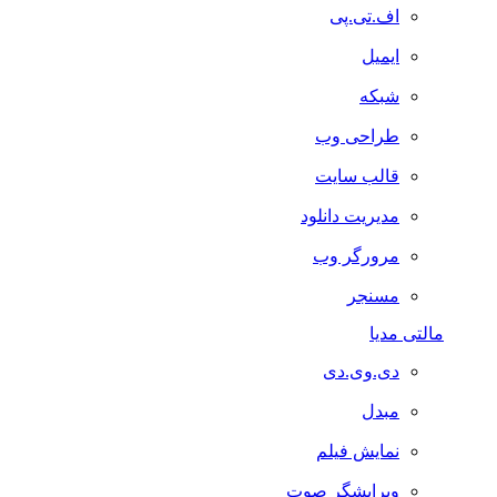
اف.تی.پی
ایمیل
شبکه
طراحی وب
قالب سایت
مدیریت دانلود
مرورگر وب
مسنجر
مالتی مدیا
دی.وی.دی
مبدل
نمایش فیلم
ویرایشگر صوت