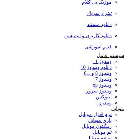
موزیک بی کلام
تیتراژ سریال
دانلود مستند
دانلود کارتون و انیمیشن
فیلم آموزشی
سیستم عامل
ویندوز 11
دانلود ویندوز 10
ویندوز 8 و 8.1
ویندوز 7
ویندوز xp
ویندوز سرور
لینوکس
ویندوز
موبایل
نرم افزار موبایل
بازی موبایل
رینگتون موبایل
تم موبایل
نقشه موبایل