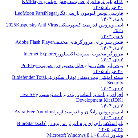
کا ام پلیر نرم افزار قدرتمند پخش فیلم و
KMPlayer
۲۰ خرداد ۱۴۰۵
فارسی نویس لیومون پارسی نگار
LeoMoon ParsiNegar
۸ دی ۱۴۰۴
آنتی ویروس قدرتمند کسپرسکی 2025
Kaspersky Anti Virus
2025
۸ دی ۱۴۰۴
فلش پلیر برای مرورگرهای مختلف
Adobe Flash Player
۷ دی ۱۴۰۴
مرورگر محبوب اینترنت اکسپلورر
Internet Explorer
۷ دی ۱۴۰۴
پوت پلیر پخش انواع فایل تصویری و صوتی
PotPlayer
۲۰ خرداد ۱۴۰۵
بسته امنیتی بیت دیفندر توتال سکوریتی
Bitdefender Total
Security
۷ دی ۱۴۰۴
اجرای برنامه بر اساس زبان برنامه نویسی ج
Java SE
Development Kit (JDK)
۷ دی ۱۴۰۴
آنتی ویروس رایگان و قدرتمند آویرا
Avira Free Antivirus
۷ دی ۱۴۰۴
بلو استکس اجرای نرم افزار اندروید در کام
BlueStacks
۲۶ تیر ۱۴۰۵
ویندوز 8.1
8.1 - Microsoft Windows 8.1