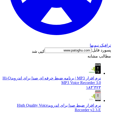
نیم‌بها
فایل:
کپی شد
 مشابه
نرم افزار MP3 | برنامه ضبط حرفه ای صدا برای اندروید
Hi-Q
MP3 Voice Recorder 3.0
۱۸۳٬۳۲۳
نرم افزار ضبط صدا برای اندروید
High Quality Voice
Recorder v2.3.E