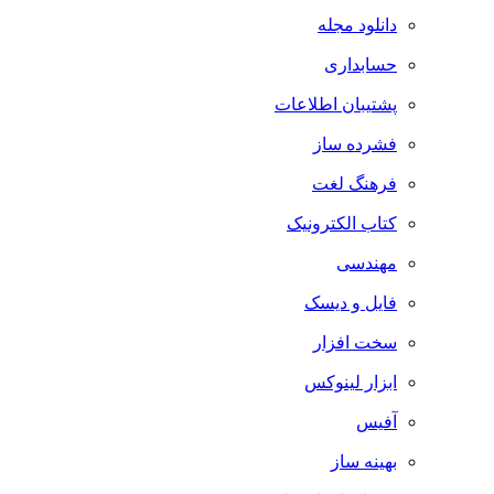
دانلود مجله
حسابداری
پشتیبان اطلاعات
فشرده ساز
فرهنگ لغت
کتاب الکترونیک
مهندسی
فایل و دیسک
سخت افزار
ابزار لینوکس
آفیس
بهینه ساز