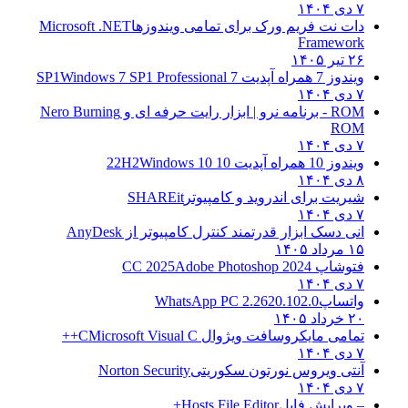
۷ دی ۱۴۰۴
دات نت فریم ورک برای تمامی ویندوزها
Microsoft .NET
Framework
۲۶ تیر ۱۴۰۵
ویندوز 7 همراه آپدیت 7 SP1
Windows 7 SP1 Professional
۷ دی ۱۴۰۴
ROM - برنامه نرو | ابزار رایت حرفه ای و
Nero Burning
ROM
۷ دی ۱۴۰۴
ویندوز 10 همراه آپدیت 10 22H2
Windows 10
۸ دی ۱۴۰۴
شیریت برای اندروید و کامپیوتر
SHAREit
۷ دی ۱۴۰۴
انی دسک ابزار قدرتمند کنترل کامپیوتر از
AnyDesk
۱۵ مرداد ۱۴۰۵
فتوشاپ CC 2025
Adobe Photoshop 2024
۷ دی ۱۴۰۴
واتساپ
WhatsApp PC 2.2620.102.0
۲۰ خرداد ۱۴۰۵
تمامی مایکروسافت ویژوال C
Microsoft Visual C++
۷ دی ۱۴۰۴
آنتی ویروس نورتون سکوریتی
Norton Security
۷ دی ۱۴۰۴
– ویرایش فایل
Hosts File Editor+