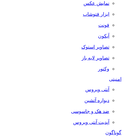
نمایش عکس
ابزار فتوشاپ
فونت
آیکون
تصاویر استوک
تصاویر لایه باز
وکتور
امنیتی
آنتی ویروس
دیواره آتشین
ضد هک و جاسوسی
آپدیت آنتی ویروس
گوناگون