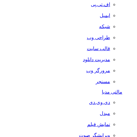
اف.تی.پی
ایمیل
شبکه
طراحی وب
قالب سایت
مدیریت دانلود
مرورگر وب
مسنجر
مالتی مدیا
دی.وی.دی
مبدل
نمایش فیلم
ویرایشگر صوت