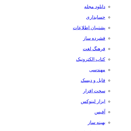
دانلود مجله
حسابداری
پشتیبان اطلاعات
فشرده ساز
فرهنگ لغت
کتاب الکترونیک
مهندسی
فایل و دیسک
سخت افزار
ابزار لینوکس
آفیس
بهینه ساز