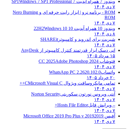
ویندوز 7 همراه آپدیت 7 SP1
Windows 7 SP1 Professional
۷ دی ۱۴۰۴
ROM - برنامه نرو | ابزار رایت حرفه ای و
Nero Burning
ROM
۷ دی ۱۴۰۴
ویندوز 10 همراه آپدیت 10 22H2
Windows 10
۸ دی ۱۴۰۴
شیریت برای اندروید و کامپیوتر
SHAREit
۷ دی ۱۴۰۴
انی دسک ابزار قدرتمند کنترل کامپیوتر از
AnyDesk
۱۵ مرداد ۱۴۰۵
فتوشاپ CC 2025
Adobe Photoshop 2024
۷ دی ۱۴۰۴
واتساپ
WhatsApp PC 2.2620.102.0
۲۰ خرداد ۱۴۰۵
تمامی مایکروسافت ویژوال C
Microsoft Visual C++
۷ دی ۱۴۰۴
آنتی ویروس نورتون سکوریتی
Norton Security
۷ دی ۱۴۰۴
– ویرایش فایل
Hosts File Editor+
۷ دی ۱۴۰۴
آفیس 2019
2019 Microsoft Office 2019 Pro Plus v
۷ دی ۱۴۰۴