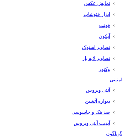
نمایش عکس
ابزار فتوشاپ
فونت
آیکون
تصاویر استوک
تصاویر لایه باز
وکتور
امنیتی
آنتی ویروس
دیواره آتشین
ضد هک و جاسوسی
آپدیت آنتی ویروس
گوناگون