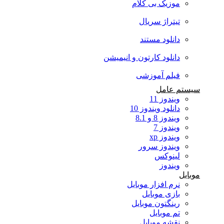
موزیک بی کلام
تیتراژ سریال
دانلود مستند
دانلود کارتون و انیمیشن
فیلم آموزشی
سیستم عامل
ویندوز 11
دانلود ویندوز 10
ویندوز 8 و 8.1
ویندوز 7
ویندوز xp
ویندوز سرور
لینوکس
ویندوز
موبایل
نرم افزار موبایل
بازی موبایل
رینگتون موبایل
تم موبایل
نقشه موبایل