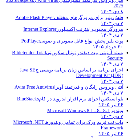
آنتی ویروس قدرتمند کسپرسکی 2025
Kaspersky Anti Virus
2025
۸ دی ۱۴۰۴
فلش پلیر برای مرورگرهای مختلف
Adobe Flash Player
۷ دی ۱۴۰۴
مرورگر محبوب اینترنت اکسپلورر
Internet Explorer
۷ دی ۱۴۰۴
پوت پلیر پخش انواع فایل تصویری و صوتی
PotPlayer
۲۰ خرداد ۱۴۰۵
بسته امنیتی بیت دیفندر توتال سکوریتی
Bitdefender Total
Security
۷ دی ۱۴۰۴
اجرای برنامه بر اساس زبان برنامه نویسی ج
Java SE
Development Kit (JDK)
۷ دی ۱۴۰۴
آنتی ویروس رایگان و قدرتمند آویرا
Avira Free Antivirus
۷ دی ۱۴۰۴
بلو استکس اجرای نرم افزار اندروید در کام
BlueStacks
۲۶ تیر ۱۴۰۵
ویندوز 8.1
8.1 - Microsoft Windows 8.1
۷ دی ۱۴۰۴
دات نت فریم ورک برای تمامی ویندوزها
Microsoft .NET
Framework
۲۶ تیر ۱۴۰۵