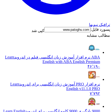
نیم‌بها
فایل:
کپی شد
 مشابه
ABA نرم افزار آموزش زبان انگلیسی فیلم در اندروید
Learn
English with ABA English Premium
۴۶٬۱۹۰
نرم افزار PRO آموزش زبان انگلیسی برای اندروید
Learn
English v11.1.0 PRO
۷٬۷۹۲
9000 یادگیری 9000 کلمه انگلیسی برای اندروید
Learn English