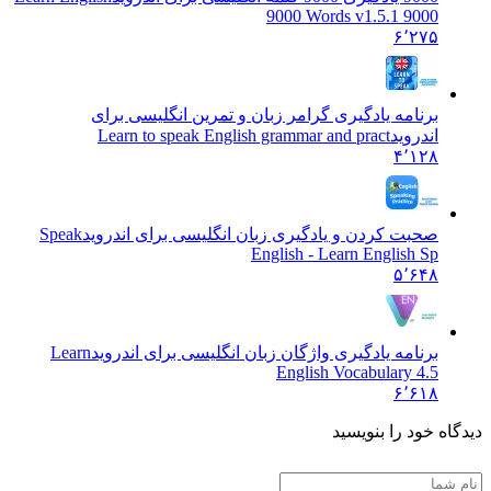
9000 Words v1.5.1 9000
۶٬۲۷۵
برنامه یادگیری گرامر زبان و تمرین انگلیسی برای
اندروید
Learn to speak English grammar and pract
۴٬۱۲۸
صحبت کردن و یادگیری زبان انگلیسی برای اندروید
Speak
English - Learn English Sp
۵٬۶۴۸
برنامه یادگیری واژگان زبان انگلیسی برای اندروید
Learn
English Vocabulary 4.5
۶٬۶۱۸
 خود را بنویسید