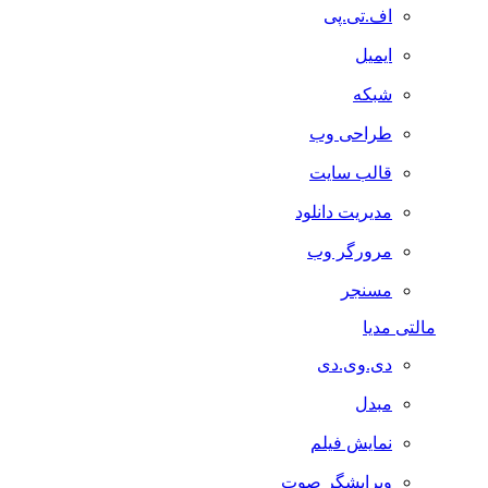
اف.تی.پی
ایمیل
شبکه
طراحی وب
قالب سایت
مدیریت دانلود
مرورگر وب
مسنجر
مالتی مدیا
دی.وی.دی
مبدل
نمایش فیلم
ویرایشگر صوت