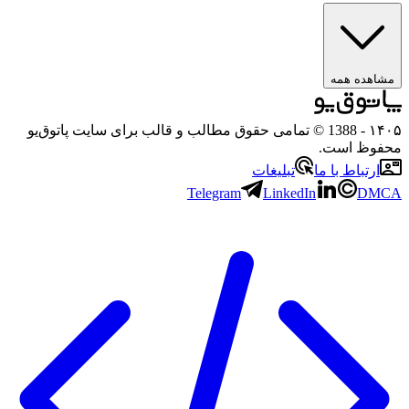
ه همه
- 1388 © تمامی حقوق مطالب و قالب برای سایت پاتوق‌یو
 است.
باط با ما
تبلیغات
Telegram
LinkedIn