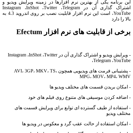
نامه یکی از بهترین نرم افزارها در زمینه ویرایش ویدیو و
اشتراک گذاری آن در Instagram ،InShot ،Twitter ،Telegram
،YouTube است این نرم افزار قابلیت نصب بر روی اندروید 4.3 به
 دارد
از قابلیت های نرم افزار Efectum
ویرایش ویدیو و اشتراک گذاری آن در Instagram ،InShot ،Twitter
،Telegram ،Y
- پشتیبانی فرمت های ویدیویی همچون AVI، 3GP، MKV، TS،
MPG، MOV، MP4،
ان بریدن قسمت های مختلف ویدیو ها
فه کردن موسیقی های متنوع روی فیلم های خود
اده از طیف گسترده ای توابع برای ویرایش قسمت های
 ویدیو
ن استفاده از حالت عقب گرد و معکوس در ویدیو ها