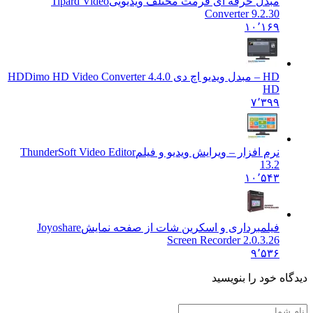
مبدل حرفه ای فرمت مختلف ویدیویی
Tipard Video
Converter 9.2.30
۱۰٬۱۶۹
HD – مبدل ویدیو اچ دی HD
Dimo HD Video Converter 4.4.0
HD
۷٬۳۹۹
نرم افزار – ویرایش ویدیو و فیلم
ThunderSoft Video Editor
13.2
۱۰٬۵۴۳
فیلمبرداری و اسکرین شات از صفحه نمایش
Joyoshare
Screen Recorder 2.0.3.26
۹٬۵۳۶
 خود را بنویسید