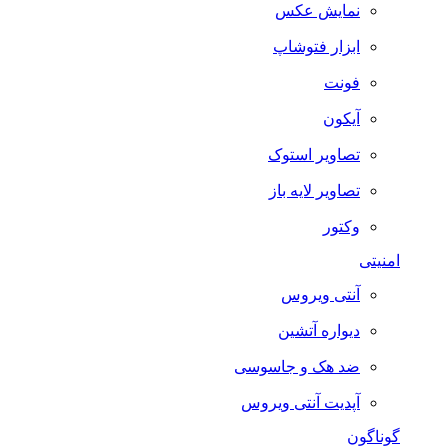
نمایش عکس
ابزار فتوشاپ
فونت
آیکون
تصاویر استوک
تصاویر لایه باز
وکتور
امنیتی
آنتی ویروس
دیواره آتشین
ضد هک و جاسوسی
آپدیت آنتی ویروس
گوناگون