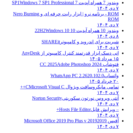
ویندوز 7 همراه آپدیت 7 SP1
Windows 7 SP1 Professional
۷ دی ۱۴۰۴
ROM - برنامه نرو | ابزار رایت حرفه ای و
Nero Burning
ROM
۷ دی ۱۴۰۴
ویندوز 10 همراه آپدیت 10 22H2
Windows 10
۸ دی ۱۴۰۴
شیریت برای اندروید و کامپیوتر
SHAREit
۷ دی ۱۴۰۴
انی دسک ابزار قدرتمند کنترل کامپیوتر از
AnyDesk
۱۵ مرداد ۱۴۰۵
فتوشاپ CC 2025
Adobe Photoshop 2024
۷ دی ۱۴۰۴
واتساپ
WhatsApp PC 2.2620.102.0
۲۰ خرداد ۱۴۰۵
تمامی مایکروسافت ویژوال C
Microsoft Visual C++
۷ دی ۱۴۰۴
آنتی ویروس نورتون سکوریتی
Norton Security
۷ دی ۱۴۰۴
– ویرایش فایل
Hosts File Editor+
۷ دی ۱۴۰۴
آفیس 2019
2019 Microsoft Office 2019 Pro Plus v
۷ دی ۱۴۰۴