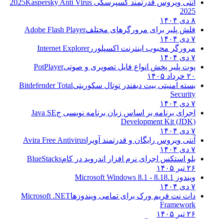
آنتی ویروس قدرتمند کسپرسکی 2025
Kaspersky Anti Virus
2025
۸ دی ۱۴۰۴
فلش پلیر برای مرورگرهای مختلف
Adobe Flash Player
۷ دی ۱۴۰۴
مرورگر محبوب اینترنت اکسپلورر
Internet Explorer
۷ دی ۱۴۰۴
پوت پلیر پخش انواع فایل تصویری و صوتی
PotPlayer
۲۰ خرداد ۱۴۰۵
بسته امنیتی بیت دیفندر توتال سکوریتی
Bitdefender Total
Security
۷ دی ۱۴۰۴
اجرای برنامه بر اساس زبان برنامه نویسی ج
Java SE
Development Kit (JDK)
۷ دی ۱۴۰۴
آنتی ویروس رایگان و قدرتمند آویرا
Avira Free Antivirus
۷ دی ۱۴۰۴
بلو استکس اجرای نرم افزار اندروید در کام
BlueStacks
۲۶ تیر ۱۴۰۵
ویندوز 8.1
8.1 - Microsoft Windows 8.1
۷ دی ۱۴۰۴
دات نت فریم ورک برای تمامی ویندوزها
Microsoft .NET
Framework
۲۶ تیر ۱۴۰۵