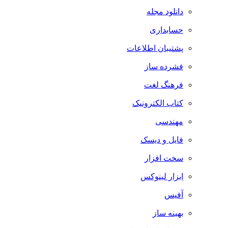
دانلود مجله
حسابداری
پشتیبان اطلاعات
فشرده ساز
فرهنگ لغت
کتاب الکترونیک
مهندسی
فایل و دیسک
سخت افزار
ابزار لینوکس
آفیس
بهینه ساز