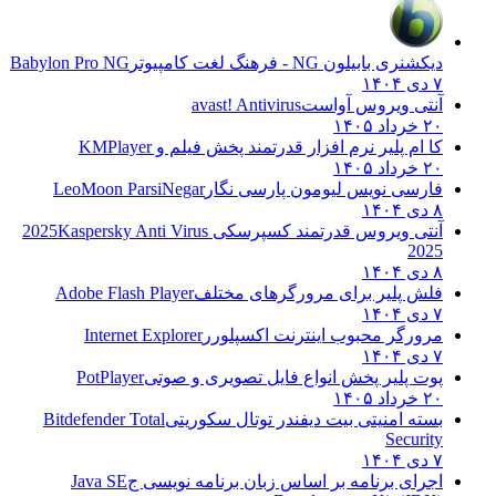
دیکشنری بابیلون NG - فرهنگ لغت کامپیوتر
Babylon Pro NG
۷ دی ۱۴۰۴
آنتی ویروس آواست
avast! Antivirus
۲۰ خرداد ۱۴۰۵
کا ام پلیر نرم افزار قدرتمند پخش فیلم و
KMPlayer
۲۰ خرداد ۱۴۰۵
فارسی نویس لیومون پارسی نگار
LeoMoon ParsiNegar
۸ دی ۱۴۰۴
آنتی ویروس قدرتمند کسپرسکی 2025
Kaspersky Anti Virus
2025
۸ دی ۱۴۰۴
فلش پلیر برای مرورگرهای مختلف
Adobe Flash Player
۷ دی ۱۴۰۴
مرورگر محبوب اینترنت اکسپلورر
Internet Explorer
۷ دی ۱۴۰۴
پوت پلیر پخش انواع فایل تصویری و صوتی
PotPlayer
۲۰ خرداد ۱۴۰۵
بسته امنیتی بیت دیفندر توتال سکوریتی
Bitdefender Total
Security
۷ دی ۱۴۰۴
اجرای برنامه بر اساس زبان برنامه نویسی ج
Java SE