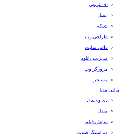
اف.تی.پی
ایمیل
شبکه
طراحی وب
قالب سایت
مدیریت دانلود
مرورگر وب
مسنجر
مالتی مدیا
دی.وی.دی
مبدل
نمایش فیلم
ویرایشگر صوت