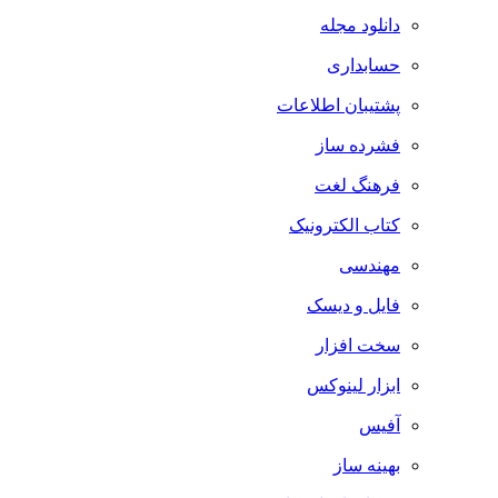
دانلود مجله
حسابداری
پشتیبان اطلاعات
فشرده ساز
فرهنگ لغت
کتاب الکترونیک
مهندسی
فایل و دیسک
سخت افزار
ابزار لینوکس
آفیس
بهینه ساز