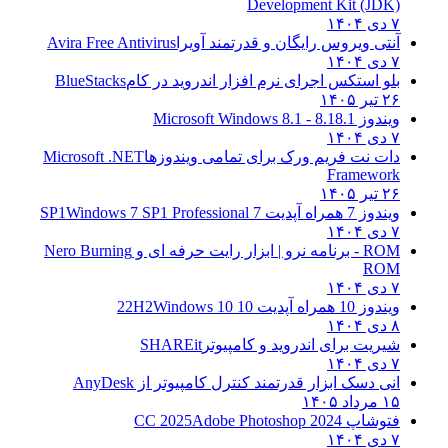
Development Kit (JDK)
۷ دی ۱۴۰۴
آنتی ویروس رایگان و قدرتمند آویرا
Avira Free Antivirus
۷ دی ۱۴۰۴
بلو استکس اجرای نرم افزار اندروید در کام
BlueStacks
۲۶ تیر ۱۴۰۵
ویندوز 8.1
8.1 - Microsoft Windows 8.1
۷ دی ۱۴۰۴
دات نت فریم ورک برای تمامی ویندوزها
Microsoft .NET
Framework
۲۶ تیر ۱۴۰۵
ویندوز 7 همراه آپدیت 7 SP1
Windows 7 SP1 Professional
۷ دی ۱۴۰۴
ROM - برنامه نرو | ابزار رایت حرفه ای و
Nero Burning
ROM
۷ دی ۱۴۰۴
ویندوز 10 همراه آپدیت 10 22H2
Windows 10
۸ دی ۱۴۰۴
شیریت برای اندروید و کامپیوتر
SHAREit
۷ دی ۱۴۰۴
انی دسک ابزار قدرتمند کنترل کامپیوتر از
AnyDesk
۱۵ مرداد ۱۴۰۵
فتوشاپ CC 2025
Adobe Photoshop 2024
۷ دی ۱۴۰۴