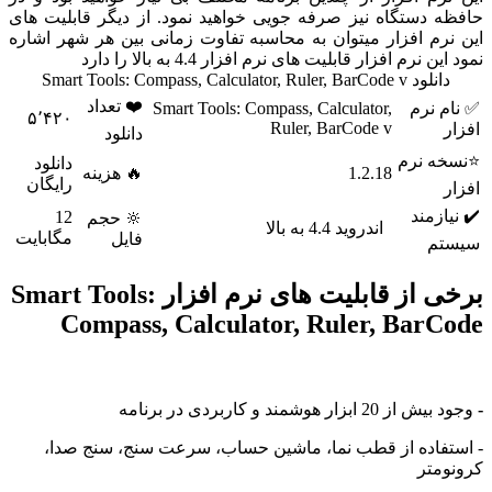
 دستگاه نیز صرفه جویی خواهید نمود. از دیگر قابلیت های
م افزار میتوان به محاسبه تفاوت زمانی بین هر شهر اشاره
نرم افزار قابلیت های نرم افزار 4.4 به بالا را دارد
Smart Tools: Compass, Calculator, Ruler, BarCo
❤️ تعداد
 نرم
Smart Tools: Compass, Calculator,
۵٬۴۲۰
Ruler, BarCode v
دانلود
 نرم
دانلود
1.2.18
🔥 هزینه
رایگان
زمند
12
🔆 حجم
اندروید 4.4 به بالا
مگابایت
فایل
م
برخی از قابلیت های نرم افزار Smart Tools:
Compass, Calculator, Ruler, Bar
بزار هوشمند و کاربردی در برنامه
فاده از قطب نما، ماشین حساب، سرعت سنج، سنج صدا،
متر