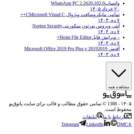
واتساپ
WhatsApp PC 2.2620.102.0
۲۰ خرداد ۱۴۰۵
تمامی مایکروسافت ویژوال C
Microsoft Visual C++
۷ دی ۱۴۰۴
آنتی ویروس نورتون سکوریتی
Norton Security
۷ دی ۱۴۰۴
– ویرایش فایل
Hosts File Editor+
۷ دی ۱۴۰۴
آفیس 2019
2019 Microsoft Office 2019 Pro Plus v
۷ دی ۱۴۰۴
ه همه
- 1388 © تمامی حقوق مطالب و قالب برای سایت پاتوق‌یو
 است.
باط با ما
تبلیغات
Telegram
LinkedIn