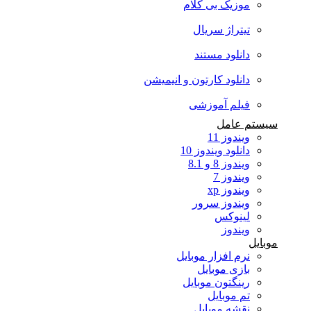
موزیک بی کلام
تیتراژ سریال
دانلود مستند
دانلود کارتون و انیمیشن
فیلم آموزشی
سیستم عامل
ویندوز 11
دانلود ویندوز 10
ویندوز 8 و 8.1
ویندوز 7
ویندوز xp
ویندوز سرور
لینوکس
ویندوز
موبایل
نرم افزار موبایل
بازی موبایل
رینگتون موبایل
تم موبایل
نقشه موبایل