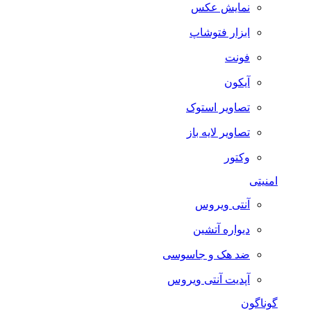
نمایش عکس
ابزار فتوشاپ
فونت
آیکون
تصاویر استوک
تصاویر لایه باز
وکتور
امنیتی
آنتی ویروس
دیواره آتشین
ضد هک و جاسوسی
آپدیت آنتی ویروس
گوناگون