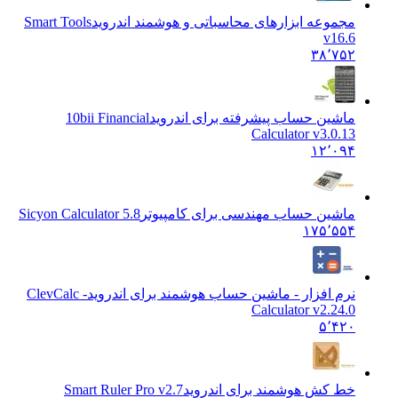
مجموعه ابزارهای محاسباتی و هوشمند اندروید
Smart Tools
v16.6
۳۸٬۷۵۲
ماشین حساب پیشرفته برای اندروید
10bii Financial
Calculator v3.0.13
۱۲٬۰۹۴
ماشین حساب مهندسی برای کامپیوتر
Sicyon Calculator 5.8
۱۷۵٬۵۵۴
نرم افزار - ماشین حساب هوشمند برای اندروید
ClevCalc -
Calculator v2.24.0
۵٬۴۲۰
خط كش هوشمند برای اندروید
Smart Ruler Pro v2.7