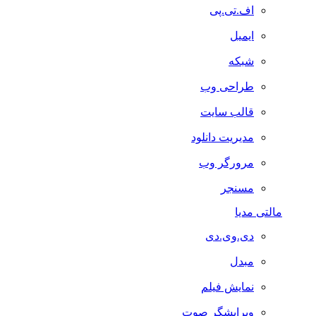
اف.تی.پی
ایمیل
شبکه
طراحی وب
قالب سایت
مدیریت دانلود
مرورگر وب
مسنجر
مالتی مدیا
دی.وی.دی
مبدل
نمایش فیلم
ویرایشگر صوت