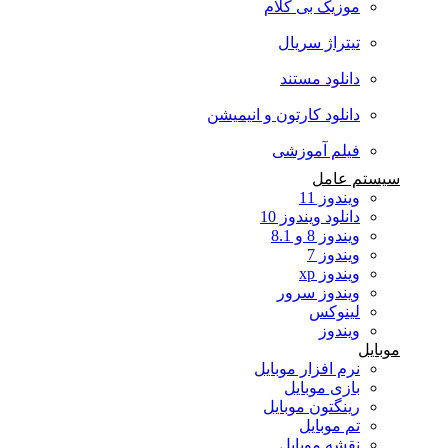
موزیک بی کلام
تیتراژ سریال
دانلود مستند
دانلود کارتون و انیمیشن
فیلم آموزشی
سیستم عامل
ویندوز 11
دانلود ویندوز 10
ویندوز 8 و 8.1
ویندوز 7
ویندوز xp
ویندوز سرور
لینوکس
ویندوز
موبایل
نرم افزار موبایل
بازی موبایل
رینگتون موبایل
تم موبایل
نقشه موبایل