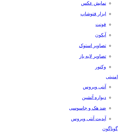
نمایش عکس
ابزار فتوشاپ
فونت
آیکون
تصاویر استوک
تصاویر لایه باز
وکتور
امنیتی
آنتی ویروس
دیواره آتشین
ضد هک و جاسوسی
آپدیت آنتی ویروس
گوناگون