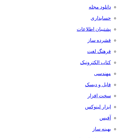
دانلود مجله
حسابداری
پشتیبان اطلاعات
فشرده ساز
فرهنگ لغت
کتاب الکترونیک
مهندسی
فایل و دیسک
سخت افزار
ابزار لینوکس
آفیس
بهینه ساز