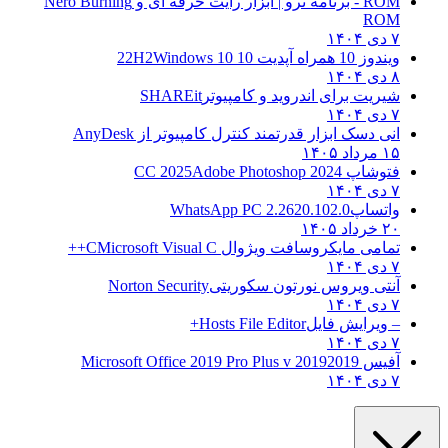
ROM - برنامه نرو | ابزار رایت حرفه ای و
Nero Burning
ROM
۷ دی ۱۴۰۴
ویندوز 10 همراه آپدیت 10 22H2
Windows 10
۸ دی ۱۴۰۴
شیریت برای اندروید و کامپیوتر
SHAREit
۷ دی ۱۴۰۴
انی دسک ابزار قدرتمند کنترل کامپیوتر از
AnyDesk
۱۵ مرداد ۱۴۰۵
فتوشاپ CC 2025
Adobe Photoshop 2024
۷ دی ۱۴۰۴
واتساپ
WhatsApp PC 2.2620.102.0
۲۰ خرداد ۱۴۰۵
تمامی مایکروسافت ویژوال C
Microsoft Visual C++
۷ دی ۱۴۰۴
آنتی ویروس نورتون سکوریتی
Norton Security
۷ دی ۱۴۰۴
– ویرایش فایل
Hosts File Editor+
۷ دی ۱۴۰۴
آفیس 2019
2019 Microsoft Office 2019 Pro Plus v
۷ دی ۱۴۰۴