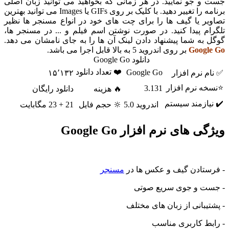
جو نمایید. در هر زمانی که بخواهید می توانید زبان اصلی
برنامه را تغییر دهید. با کلیک بر روی GIFs یا Images می توانید بهترین
ر یا گیف ها را برای چت های خود در انواع مسنجر ها نظیر
 پیدا کنید. در صورت نوشتن اسم فیلم و ... در مسنجر ها،
ه شما پیشنهاد دادن لینک آن ها را به جای نامشان می دهد.
Goog
بر روی اندروید 5 به بالا قابل اجرا می باشد.
دانلود Google Go
❤️ تعداد دانلود
Google Go
نرم افزار
۱۵٬۱۳۲
 نرم افزار
3.131
🔥 هزینه
دانلود رایگان
ازمند سیستم
اندروید 5.0
🔆 حجم فایل
21 + 23 مگابایت
های نرم افزار Google Go
تادن گیف و عکس ها در
مسنجر
 و جوی سریع صوتی
بانی از زبان های مختلف
ط کاربری مناسب