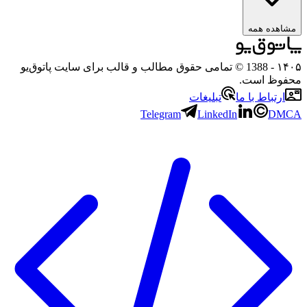
ه همه
- 1388 © تمامی حقوق مطالب و قالب برای سایت پاتوق‌یو
 است.
باط با ما
تبلیغات
Telegram
LinkedIn