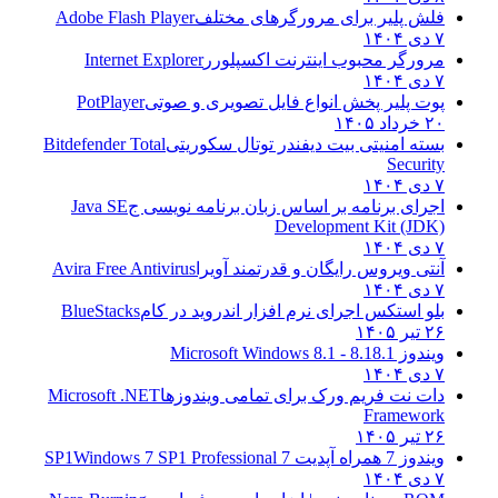
فلش پلیر برای مرورگرهای مختلف
Adobe Flash Player
۷ دی ۱۴۰۴
مرورگر محبوب اینترنت اکسپلورر
Internet Explorer
۷ دی ۱۴۰۴
پوت پلیر پخش انواع فایل تصویری و صوتی
PotPlayer
۲۰ خرداد ۱۴۰۵
بسته امنیتی بیت دیفندر توتال سکوریتی
Bitdefender Total
Security
۷ دی ۱۴۰۴
اجرای برنامه بر اساس زبان برنامه نویسی ج
Java SE
Development Kit (JDK)
۷ دی ۱۴۰۴
آنتی ویروس رایگان و قدرتمند آویرا
Avira Free Antivirus
۷ دی ۱۴۰۴
بلو استکس اجرای نرم افزار اندروید در کام
BlueStacks
۲۶ تیر ۱۴۰۵
ویندوز 8.1
8.1 - Microsoft Windows 8.1
۷ دی ۱۴۰۴
دات نت فریم ورک برای تمامی ویندوزها
Microsoft .NET
Framework
۲۶ تیر ۱۴۰۵
ویندوز 7 همراه آپدیت 7 SP1
Windows 7 SP1 Professional
۷ دی ۱۴۰۴