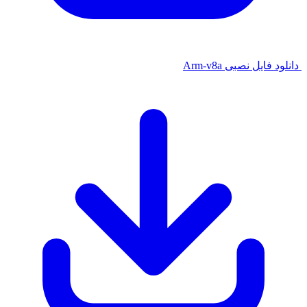
ایل نصبی Arm-v8a