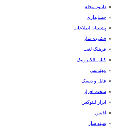
دانلود مجله
حسابداری
پشتیبان اطلاعات
فشرده ساز
فرهنگ لغت
کتاب الکترونیک
مهندسی
فایل و دیسک
سخت افزار
ابزار لینوکس
آفیس
بهینه ساز