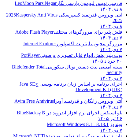
فارسی نویس لیومون پارسی نگار
LeoMoon ParsiNegar
۸ دی ۱۴۰۴
آنتی ویروس قدرتمند کسپرسکی 2025
Kaspersky Anti Virus
2025
۸ دی ۱۴۰۴
فلش پلیر برای مرورگرهای مختلف
Adobe Flash Player
۷ دی ۱۴۰۴
مرورگر محبوب اینترنت اکسپلورر
Internet Explorer
۷ دی ۱۴۰۴
پوت پلیر پخش انواع فایل تصویری و صوتی
PotPlayer
۲۰ خرداد ۱۴۰۵
بسته امنیتی بیت دیفندر توتال سکوریتی
Bitdefender Total
Security
۷ دی ۱۴۰۴
اجرای برنامه بر اساس زبان برنامه نویسی ج
Java SE
Development Kit (JDK)
۷ دی ۱۴۰۴
آنتی ویروس رایگان و قدرتمند آویرا
Avira Free Antivirus
۷ دی ۱۴۰۴
بلو استکس اجرای نرم افزار اندروید در کام
BlueStacks
۲۶ تیر ۱۴۰۵
ویندوز 8.1
8.1 - Microsoft Windows 8.1
۷ دی ۱۴۰۴
دات نت فریم ورک برای تمامی ویندوزها
Microsoft .NET