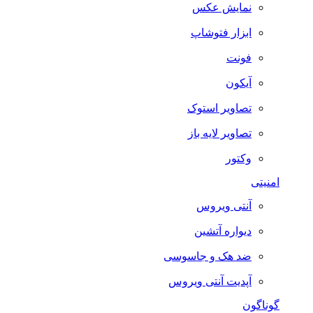
نمایش عکس
ابزار فتوشاپ
فونت
آیکون
تصاویر استوک
تصاویر لایه باز
وکتور
امنیتی
آنتی ویروس
دیواره آتشین
ضد هک و جاسوسی
آپدیت آنتی ویروس
گوناگون