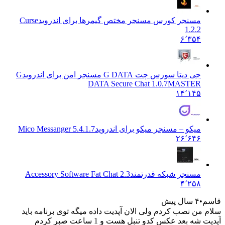
مسنجر کورس مسنجر مختص گیمرها برای اندروید
Curse
1.2.2
۶٬۳۵۴
جی دیتا سورس چت G DATA مسنجر امن برای اندروید
G
DATA Secure Chat 1.0.7MASTER
۱۴٬۱۴۵
میکو – مسنجر میکو برای اندروید
5.4.1.7 Mico Messanger
۲۶٬۶۴۶
مسنجر شبکه قدرتمند
Accessory Software Fat Chat 2.3
۴٬۲۵۸
۴ سال پیش
ن نصب کردم ولی الان آپدیت داده میگه توی برنامه باید
آپدیت شه بعد عکس کدو تنبل هست و 1 ساعت صبر کردم