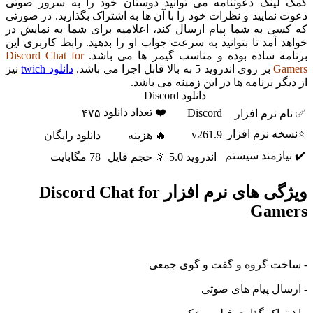
ینک دعوتنامه می توانید دوستان خود را به سرور صوتی
مایید و نظرات خود را با آن ها به اشتراک بگذارید. در صورتی
ی به شما پیام ارسال کند، اعلامیه برای شما به نمایش در
آمد تا بتوانید به سرعت جواب او را بدهید. رابط کاربری این
ه ساده بوده و مناسب گیمر ها می باشد.
Discord Chat for
G
بر روی اندروید 5 به بالا قابل اجرا می باشد.
دانلود twich
نیز
ر برنامه ها در این زمینه می باشد.
دانلود Discord
❤️ تعداد دانلود
Discord
نرم افزار
۴۷۵
 نرم افزار
v261.9
🔥 هزینه
دانلود رایگان
ازمند سیستم
اندروید 5.0
🔆 حجم فایل
78 مگابایت
ویژگی های نرم افزار Discord Chat for
Gam
ت گروه و گفت و گوی جمعی
ل پیام های صوتی