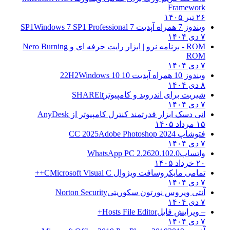
Framework
۲۶ تیر ۱۴۰۵
ویندوز 7 همراه آپدیت 7 SP1
Windows 7 SP1 Professional
۷ دی ۱۴۰۴
ROM - برنامه نرو | ابزار رایت حرفه ای و
Nero Burning
ROM
۷ دی ۱۴۰۴
ویندوز 10 همراه آپدیت 10 22H2
Windows 10
۸ دی ۱۴۰۴
شیریت برای اندروید و کامپیوتر
SHAREit
۷ دی ۱۴۰۴
انی دسک ابزار قدرتمند کنترل کامپیوتر از
AnyDesk
۱۵ مرداد ۱۴۰۵
فتوشاپ CC 2025
Adobe Photoshop 2024
۷ دی ۱۴۰۴
واتساپ
WhatsApp PC 2.2620.102.0
۲۰ خرداد ۱۴۰۵
تمامی مایکروسافت ویژوال C
Microsoft Visual C++
۷ دی ۱۴۰۴
آنتی ویروس نورتون سکوریتی
Norton Security
۷ دی ۱۴۰۴
– ویرایش فایل
Hosts File Editor+
۷ دی ۱۴۰۴