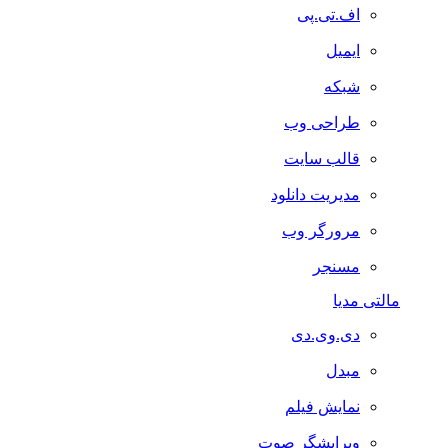
اف.تی.پی
ایمیل
شبکه
طراحی وب
قالب سایت
مدیریت دانلود
مرورگر وب
مسنجر
مالتی مدیا
دی.وی.دی
مبدل
نمایش فیلم
ویرایشگر صوت