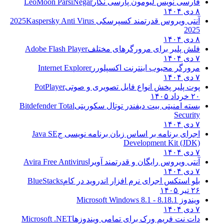
فارسی نویس لیومون پارسی نگار
LeoMoon ParsiNegar
۸ دی ۱۴۰۴
آنتی ویروس قدرتمند کسپرسکی 2025
Kaspersky Anti Virus
2025
۸ دی ۱۴۰۴
فلش پلیر برای مرورگرهای مختلف
Adobe Flash Player
۷ دی ۱۴۰۴
مرورگر محبوب اینترنت اکسپلورر
Internet Explorer
۷ دی ۱۴۰۴
پوت پلیر پخش انواع فایل تصویری و صوتی
PotPlayer
۲۰ خرداد ۱۴۰۵
بسته امنیتی بیت دیفندر توتال سکوریتی
Bitdefender Total
Security
۷ دی ۱۴۰۴
اجرای برنامه بر اساس زبان برنامه نویسی ج
Java SE
Development Kit (JDK)
۷ دی ۱۴۰۴
آنتی ویروس رایگان و قدرتمند آویرا
Avira Free Antivirus
۷ دی ۱۴۰۴
بلو استکس اجرای نرم افزار اندروید در کام
BlueStacks
۲۶ تیر ۱۴۰۵
ویندوز 8.1
8.1 - Microsoft Windows 8.1
۷ دی ۱۴۰۴
دات نت فریم ورک برای تمامی ویندوزها
Microsoft .NET