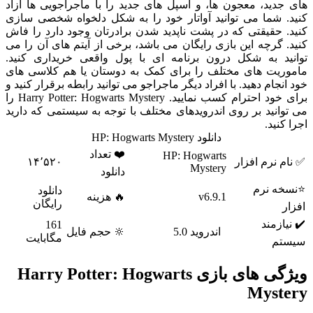
های جدید، معجون ها، و اسپل های جدید را با ماجراجویی ها آزاد
کنید. شما می توانید آواتار خود را به شکل دلخواه شخصی سازی
کنید. حقیقتی که در پشت ناپدید شدن برادرتان وجود دارد را فاش
کنید. گرچه این بازی رایگان می باشد، برخی از آیتم های آن را می
توانید به شکل درون برنامه ای با پول واقعی خریداری کنید.
ماموریت های مختلف را برای کمک به دوستان یا هم کلاسی های
خود انجام دهید. با افراد دیگر ماجراجو می توانید رابطه برقرار کنید و
برای خود احترام کسب نمایید. Harry Potter: Hogwarts Mystery را
می توانید بر روی اندرویدهای مختلف با توجه به سیستمی که دارید
اجرا کنید.
دانلود HP: Hogwarts Mystery
❤️ تعداد
HP: Hogwarts
✅ نام نرم افزار
۱۴٬۵۲۰
Mystery
دانلود
⭐نسخه نرم
دانلود
v6.9.1
🔥 هزینه
رایگان
افزار
✔️ نیازمند
161
اندروید 5.0
🔆 حجم فایل
مگابایت
سیستم
ویژگی های بازی Harry Potter: Hogwarts
Mystery