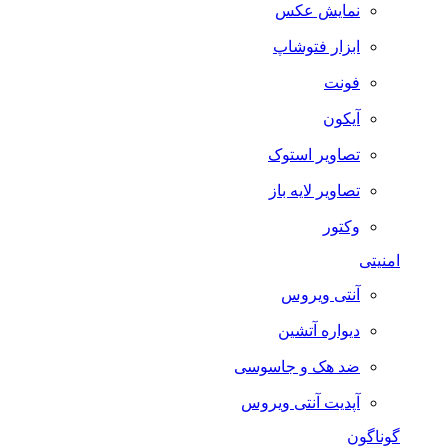
نمایش عکس
ابزار فتوشاپ
فونت
آیکون
تصاویر استوک
تصاویر لایه باز
وکتور
امنیتی
آنتی ویروس
دیواره آتشین
ضد هک و جاسوسی
آپدیت آنتی ویروس
گوناگون