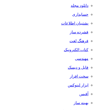
دانلود مجله
حسابداری
پشتیبان اطلاعات
فشرده ساز
فرهنگ لغت
کتاب الکترونیک
مهندسی
فایل و دیسک
سخت افزار
ابزار لینوکس
آفیس
بهینه ساز