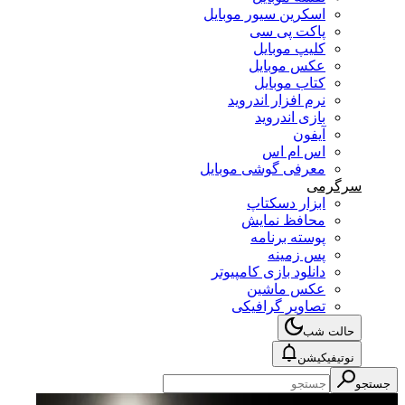
اسکرین سیور موبایل
پاکت پی سی
کلیپ موبایل
عکس موبایل
کتاب موبایل
نرم افزار اندروید
بازی اندروید
آیفون
اس ام اس
معرفی گوشی موبایل
سرگرمی
ابزار دسکتاپ
محافظ نمایش
پوسته برنامه
پس زمینه
دانلود بازی کامپیوتر
عکس ماشین
تصاویر گرافیکی
حالت شب
نوتیفیکیشن
جستجو