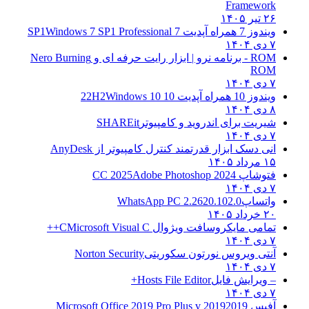
Framework
۲۶ تیر ۱۴۰۵
ویندوز 7 همراه آپدیت 7 SP1
Windows 7 SP1 Professional
۷ دی ۱۴۰۴
ROM - برنامه نرو | ابزار رایت حرفه ای و
Nero Burning
ROM
۷ دی ۱۴۰۴
ویندوز 10 همراه آپدیت 10 22H2
Windows 10
۸ دی ۱۴۰۴
شیریت برای اندروید و کامپیوتر
SHAREit
۷ دی ۱۴۰۴
انی دسک ابزار قدرتمند کنترل کامپیوتر از
AnyDesk
۱۵ مرداد ۱۴۰۵
فتوشاپ CC 2025
Adobe Photoshop 2024
۷ دی ۱۴۰۴
واتساپ
WhatsApp PC 2.2620.102.0
۲۰ خرداد ۱۴۰۵
تمامی مایکروسافت ویژوال C
Microsoft Visual C++
۷ دی ۱۴۰۴
آنتی ویروس نورتون سکوریتی
Norton Security
۷ دی ۱۴۰۴
– ویرایش فایل
Hosts File Editor+
۷ دی ۱۴۰۴
آفیس 2019
2019 Microsoft Office 2019 Pro Plus v