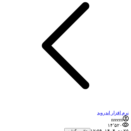
نرم افزار اندروید
nreern
۱۴٬۵۲۰
۲۵ دی ۱۴۰۴،‏ ۱۷:۵۹