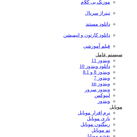
موزیک بی کلام
تیتراژ سریال
دانلود مستند
دانلود کارتون و انیمیشن
فیلم آموزشی
سیستم عامل
ویندوز 11
دانلود ویندوز 10
ویندوز 8 و 8.1
ویندوز 7
ویندوز xp
ویندوز سرور
لینوکس
ویندوز
موبایل
نرم افزار موبایل
بازی موبایل
رینگتون موبایل
تم موبایل
نقشه موبایل