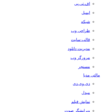
اف.تی.پی
ایمیل
شبکه
طراحی وب
قالب سایت
مدیریت دانلود
مرورگر وب
مسنجر
مالتی مدیا
دی.وی.دی
مبدل
نمایش فیلم
ویرایشگر صوت