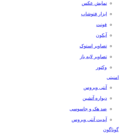
نمایش عکس
ابزار فتوشاپ
فونت
آیکون
تصاویر استوک
تصاویر لایه باز
وکتور
امنیتی
آنتی ویروس
دیواره آتشین
ضد هک و جاسوسی
آپدیت آنتی ویروس
گوناگون