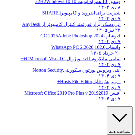
ویندوز 10 همراه آپدیت 10 22H2
Windows 10
۸ دی ۱۴۰۴
شیریت برای اندروید و کامپیوتر
SHAREit
۷ دی ۱۴۰۴
انی دسک ابزار قدرتمند کنترل کامپیوتر از
AnyDesk
۲۳ تیر ۱۴۰۵
فتوشاپ CC 2025
Adobe Photoshop 2024
۷ دی ۱۴۰۴
واتساپ
WhatsApp PC 2.2620.102.0
۲۰ خرداد ۱۴۰۵
تمامی مایکروسافت ویژوال C
Microsoft Visual C++
۷ دی ۱۴۰۴
آنتی ویروس نورتون سکوریتی
Norton Security
۷ دی ۱۴۰۴
– ویرایش فایل
Hosts File Editor+
۷ دی ۱۴۰۴
آفیس 2019
2019 Microsoft Office 2019 Pro Plus v
۷ دی ۱۴۰۴
ه همه