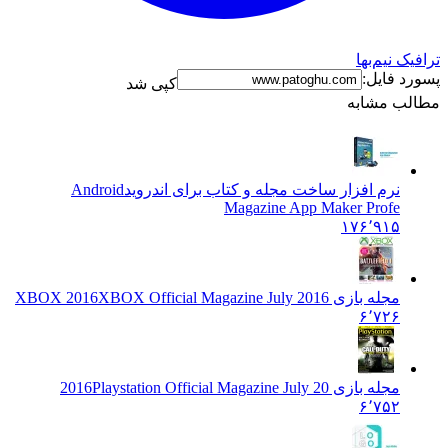
نیم‌بها
فایل:
کپی شد
 مشابه
نرم افزار ساخت مجله و کتاب برای اندروید
Android
Magazine App Maker Profe
۱۷۶٬۹۱۵
مجله بازی XBOX 2016
XBOX Official Magazine July 2016
۶٬۷۲۶
مجله بازی 2016
Playstation Official Magazine July 20
۶٬۷۵۲