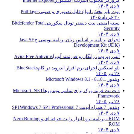
مرورگر محبوب اینترنت اکسپلورر
Internet Explorer
۷ دی ۱۴۰۴
پوت پلیر پخش انواع فایل تصویری و صوتی
PotPlayer
۲۰ خرداد ۱۴۰۵
بسته امنیتی بیت دیفندر توتال سکوریتی
Bitdefender Total
Security
۷ دی ۱۴۰۴
اجرای برنامه بر اساس زبان برنامه نویسی ج
Java SE
Development Kit (JDK)
۷ دی ۱۴۰۴
آنتی ویروس رایگان و قدرتمند آویرا
Avira Free Antivirus
۷ دی ۱۴۰۴
بلو استکس اجرای نرم افزار اندروید در کام
BlueStacks
۲۶ تیر ۱۴۰۵
ویندوز 8.1
8.1 - Microsoft Windows 8.1
۷ دی ۱۴۰۴
دات نت فریم ورک برای تمامی ویندوزها
Microsoft .NET
Framework
۲۶ تیر ۱۴۰۵
ویندوز 7 همراه آپدیت 7 SP1
Windows 7 SP1 Professional
۷ دی ۱۴۰۴
ROM - برنامه نرو | ابزار رایت حرفه ای و
Nero Burning
ROM
۷ دی ۱۴۰۴