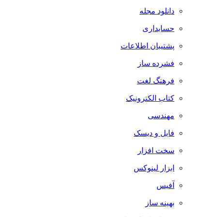
دانلود مجله
حسابداری
پشتیبان اطلاعات
فشرده ساز
فرهنگ لغت
کتاب الکترونیک
مهندسی
فایل و دیسک
سخت افزار
ابزار لینوکس
آفیس
بهینه ساز