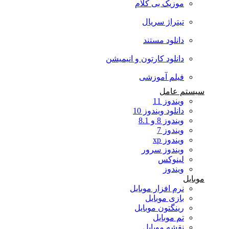
موزیک بی کلام
تیتراژ سریال
دانلود مستند
دانلود کارتون و انیمیشن
فیلم آموزشی
سیستم عامل
ویندوز 11
دانلود ویندوز 10
ویندوز 8 و 8.1
ویندوز 7
ویندوز xp
ویندوز سرور
لینوکس
ویندوز
موبایل
نرم افزار موبایل
بازی موبایل
رینگتون موبایل
تم موبایل
نقشه موبایل