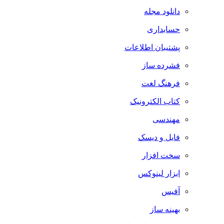
دانلود مجله
حسابداری
پشتیبان اطلاعات
فشرده ساز
فرهنگ لغت
کتاب الکترونیک
مهندسی
فایل و دیسک
سخت افزار
ابزار لینوکس
آفیس
بهینه ساز