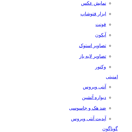
نمایش عکس
ابزار فتوشاپ
فونت
آیکون
تصاویر استوک
تصاویر لایه باز
وکتور
امنیتی
آنتی ویروس
دیواره آتشین
ضد هک و جاسوسی
آپدیت آنتی ویروس
گوناگون