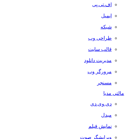
اف.تی.پی
ایمیل
شبکه
طراحی وب
قالب سایت
مدیریت دانلود
مرورگر وب
مسنجر
مالتی مدیا
دی.وی.دی
مبدل
نمایش فیلم
ویرایشگر صوت