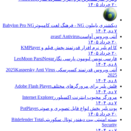
۲۰ خرداد ۱۴۰۵
دیکشنری بابیلون NG - فرهنگ لغت کامپیوتر
Babylon Pro NG
۷ دی ۱۴۰۴
آنتی ویروس آواست
avast! Antivirus
۲۰ خرداد ۱۴۰۵
کا ام پلیر نرم افزار قدرتمند پخش فیلم و
KMPlayer
۲۰ خرداد ۱۴۰۵
فارسی نویس لیومون پارسی نگار
LeoMoon ParsiNegar
۸ دی ۱۴۰۴
آنتی ویروس قدرتمند کسپرسکی 2025
Kaspersky Anti Virus
2025
۸ دی ۱۴۰۴
فلش پلیر برای مرورگرهای مختلف
Adobe Flash Player
۷ دی ۱۴۰۴
مرورگر محبوب اینترنت اکسپلورر
Internet Explorer
۷ دی ۱۴۰۴
پوت پلیر پخش انواع فایل تصویری و صوتی
PotPlayer
۲۰ خرداد ۱۴۰۵
بسته امنیتی بیت دیفندر توتال سکوریتی
Bitdefender Total
Security
۷ دی ۱۴۰۴