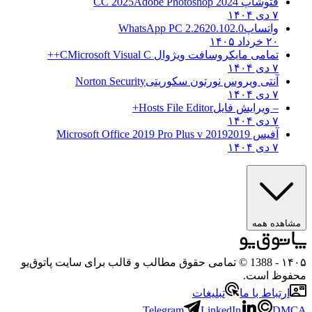
فتوشاپ CC 2025
Adobe Photoshop 2024
۷ دی ۱۴۰۴
واتساپ
WhatsApp PC 2.2620.102.0
۲۰ خرداد ۱۴۰۵
تمامی مایکروسافت ویژوال C
Microsoft Visual C++
۷ دی ۱۴۰۴
آنتی ویروس نورتون سکوریتی
Norton Security
۷ دی ۱۴۰۴
– ویرایش فایل
Hosts File Editor+
۷ دی ۱۴۰۴
آفیس 2019
2019 Microsoft Office 2019 Pro Plus v
۷ دی ۱۴۰۴
ه همه
- 1388 © تمامی حقوق مطالب و قالب برای سایت پاتوق‌یو
 است.
باط با ما
تبلیغات
Telegram
LinkedIn